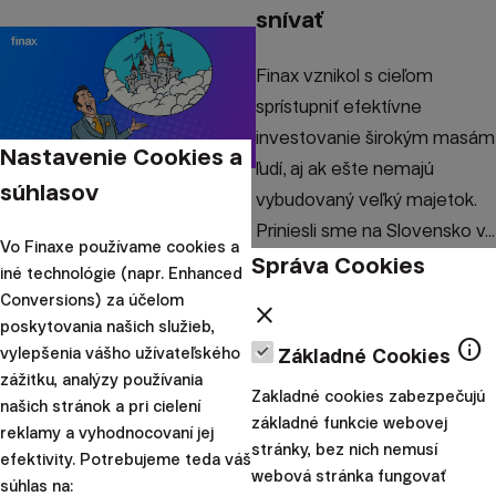
snívať
Finax vznikol s cieľom
sprístupniť efektívne
investovanie širokým masám
Nastavenie Cookies a
ľudí, aj ak ešte nemajú
súhlasov
vybudovaný veľký majetok.
Priniesli sme na Slovensko v...
Vo Finaxe používame cookies a
Správa Cookies
iné technológie (napr. Enhanced
|
Radoslav
16. októbra
Conversions) za účelom
close
Kasík
2023
poskytovania našich služieb,
info
Osobné financie
vylepšenia vášho užívateľského
Základné Cookies
zážitku, analýzy používania
Ste pripravení na 20
Zakladné cookies zabezpečujú
našich stránok a pri cielení
základné funkcie webovej
rokov bez výplaty?
reklamy a vyhodnocovaní jej
stránky, bez nich nemusí
efektivity. Potrebujeme teda váš
webová stránka fungovať
Dôchodky nie sú téma, o
súhlas na: