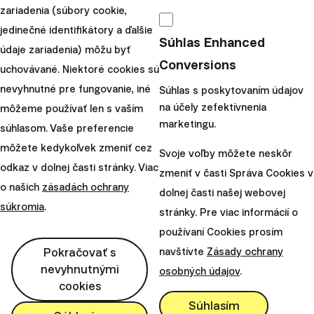
zariadenia (súbory cookie,
povolenie na poskytovanie
jedinečné identifikátory a ďalšie
celoeur...
Súhlas Enhanced
údaje zariadenia) môžu byť
Conversions
|
uchovávané. Niektoré cookies sú
Juraj Hrbatý
25. júla 2025
nevyhnutné pre fungovanie, iné
Súhlas s poskytovaním údajov
Načítať ďaľšie
na účely zefektívnenia
môžeme používať len s vaším
marketingu.
súhlasom. Vaše preferencie
môžete kedykoľvek zmeniť cez
Svoje voľby môžete neskôr
odkaz v dolnej časti stránky. Viac
zmeniť v časti Správa Cookies v
o našich
zásadách ochrany
Finax, o.c.p., a.s.
dolnej časti našej webovej
Bajkalská 19B
súkromia
.
stránky. Pre viac informácií o
821 01 Bratislava
používaní Cookies prosím
Slovensko
Pokračovať s
navštívte
Zásady ochrany
perm_phone_msg
nevyhnutnými
+421 2 2100 9985
osobných údajov
.
cookies
mail
client@finax.eu
Súhlasím