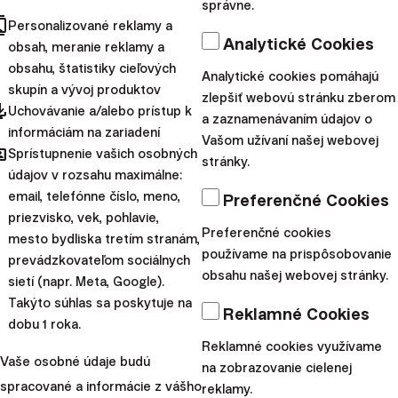
správne.
ktorej by sa na Slovensku
cts
Personalizované reklamy a
radostne debatovalo pri pive.
Analytické Cookies
obsah, meranie reklamy a
Nie je to však ani niečo, pred
obsahu, štatistiky cieľových
Analytické cookies pomáhajú
skupín a vývoj produktov
čím by sme si mohli dovoliť
zlepšiť webovú stránku zberom
pdated
Uchovávanie a/alebo prístup k
zatvárať oč...
a zaznamenávaním údajov o
informáciám na zariadení
Vašom užívaní našej webovej
hared
|
Sprístupnenie vašich osobných
Ján Tonka
19. apríla 2026
stránky.
údajov v rozsahu maximálne:
Osobné financie
email, telefónne číslo, meno,
Preferenčné Cookies
priezvisko, vek, pohlavie,
Európsky dôchodok
Preferenčné cookies
mesto bydliska tretím stranám,
(PEPP)
používame na prispôsobovanie
prevádzkovateľom sociálnych
obsahu našej webovej stránky.
sietí (napr. Meta, Google).
Nie je to tak dávno, čo Finax
Takýto súhlas sa poskytuje na
Reklamné Cookies
dosiahol významné
dobu 1 roka.
prvenstvo európskeho
Reklamné cookies využívame
Vaše osobné údaje budú
na zobrazovanie cielenej
meradla. Ako vôbec prvý
spracované a informácie z vášho
reklamy.
subjekt v Európe získal