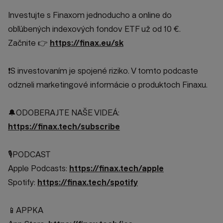
Investujte s Finaxom jednoducho a online do
obľúbených indexových fondov ETF už od 10 €.
Začnite 👉
https://finax.eu/sk
❗S investovaním je spojené riziko. V tomto podcaste
odzneli marketingové informácie o produktoch Finaxu.
🔔ODOBERAJTE NAŠE VIDEÁ:
https://finax.tech/subscribe
🎙️PODCAST
Apple Podcasts:
https://finax.tech/apple
Spotify:
https://finax.tech/spotify
📱APPKA