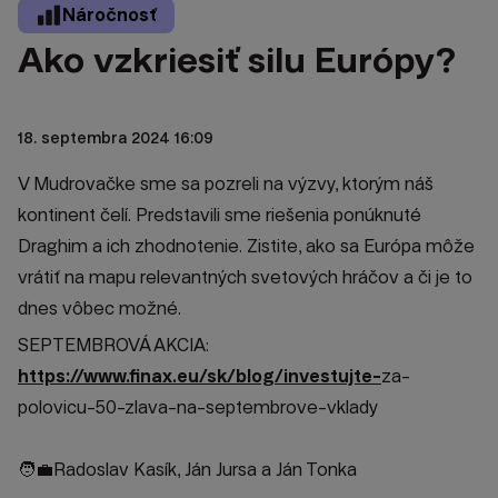
Náročnosť
Ako vzkriesiť silu Európy?
18. septembra 2024 16:09
V Mudrovačke sme sa pozreli na výzvy, ktorým náš
kontinent čelí. Predstavili sme riešenia ponúknuté
Draghim a ich zhodnotenie. Zistite, ako sa Európa môže
vrátiť na mapu relevantných svetových hráčov a či je to
dnes vôbec možné.
SEPTEMBROVÁ AKCIA:
https://www.finax.eu/sk/blog/investujte-
za-
polovicu-50-zlava-na-septembrove-vklady
🧑‍💼Radoslav Kasík, Ján Jursa a Ján Tonka