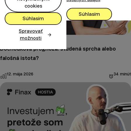
cookies
Súhlasím
Súhlasím
Spravovať
možnosti
Dôchodková prognóza: studená sprcha alebo
falošná istota?
12. mája 2026
34 minút