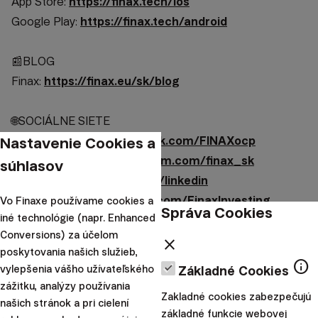
App Store:
https://finax.tech/ios
Google Play:
https://finax.tech/android
📰BLOG
Finax:
https://finax.eu/sk/blog
🌐SOCIÁLNE SIETE
Nastavenie Cookies a
Facebook:
https://facebook.com/FINAXocp
Instagram:
https://instagram.com/finax_sk
súhlasov
LinkedIn:
https://finax.tech/linkedin
X (Twitter):
https://twitter.com/FinaxInvesting
Vo Finaxe používame cookies a
Správa Cookies
iné technológie (napr. Enhanced
Upozornenie:
Tento článok poskytuje
Conversions) za účelom
close
poskytovania našich služieb,
marketingové informácie o produktoch
info
vylepšenia vášho užívateľského
Základné Cookies
spoločnosti Finax, o.c.p, a.s. S investovaním sa
zážitku, analýzy používania
spája riziko a
minulé výnosy nie sú zárukou
Zakladné cookies zabezpečujú
našich stránok a pri cielení
budúcich výnosov.
Spoznajte riziká, ktoré
základné funkcie webovej