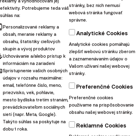
reklamy a vyhodnocovaní jej
stránky, bez nich nemusí
podstupujete pri investovaní.
efektivity. Potrebujeme teda váš
webová stránka fungovať
súhlas na:
správne.
Daňové oslobodenia sa vzťahujú výhradne na
cts
Personalizované reklamy a
rezidentov danej krajiny a môžu sa líšiť v
Analytické Cookies
obsah, meranie reklamy a
závislosti od konkrétnych daňových zákonov.
obsahu, štatistiky cieľových
Analytické cookies pomáhajú
skupín a vývoj produktov
Pozrite si naše prebiehajúce aj ukončené akcie.
zlepšiť webovú stránku zberom
pdated
Uchovávanie a/alebo prístup k
a zaznamenávaním údajov o
Zdieľajte tento článok:
informáciám na zariadení
Vašom užívaní našej webovej
hared
Sprístupnenie vašich osobných
stránky.
údajov v rozsahu maximálne:
email, telefónne číslo, meno,
Preferenčné Cookies
Odporúčame
priezvisko, vek, pohlavie,
Preferenčné cookies
mesto bydliska tretím stranám,
používame na prispôsobovanie
prevádzkovateľom sociálnych
obsahu našej webovej stránky.
sietí (napr. Meta, Google).
Takýto súhlas sa poskytuje na
Reklamné Cookies
dobu 1 roka.