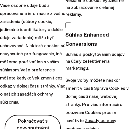
Reklamné cookies využívame
Vaše osobné údaje budú
na zobrazovanie cielenej
spracované a informácie z vášho
reklamy.
zariadenia (súbory cookie,
jedinečné identifikátory a ďalšie
Súhlas Enhanced
údaje zariadenia) môžu byť
Conversions
uchovávané. Niektoré cookies sú
Novinky
nevyhnutné pre fungovanie, iné
Súhlas s poskytovaním údajov
Ako financovať rast biznisu: investori, úvery a
na účely zefektívnenia
môžeme používať len s vaším
tvrdé lekcie GymBeamu
marketingu.
súhlasom. Vaše preferencie
môžete kedykoľvek zmeniť cez
Svoje voľby môžete neskôr
3. októbra 2025
50 minút
odkaz v dolnej časti stránky. Viac
zmeniť v časti Správa Cookies v
o našich
zásadách ochrany
dolnej časti našej webovej
súkromia
.
stránky. Pre viac informácií o
používaní Cookies prosím
Pokračovať s
navštívte
Zásady ochrany
nevyhnutnými
osobných údajov
.