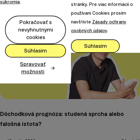
súkromia
.
stránky. Pre viac informácií o
3. októbra 2025
50 minút
používaní Cookies prosím
Pokračovať s
navštívte
Zásady ochrany
nevyhnutnými
osobných údajov
.
cookies
Súhlasím
Súhlasím
Spravovať
možnosti
Dôchodková prognóza: studená sprcha alebo
falošná istota?