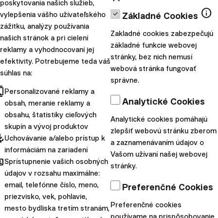
poskytovania našich služieb,
spája riziko a
minulé výnosy nie sú zárukou
info
vylepšenia vášho užívateľského
Základné Cookies
budúcich výnosov.
Spoznajte riziká, ktoré
zážitku, analýzy používania
Zakladné cookies zabezpečujú
podstupujete pri investovaní.
našich stránok a pri cielení
základné funkcie webovej
reklamy a vyhodnocovaní jej
stránky, bez nich nemusí
efektivity. Potrebujeme teda váš
Daňové oslobodenia sa vzťahujú výhradne na
webová stránka fungovať
súhlas na:
rezidentov danej krajiny a môžu sa líšiť v
správne.
cts
závislosti od konkrétnych daňových zákonov.
Personalizované reklamy a
Analytické Cookies
Pozrite si naše prebiehajúce aj ukončené akcie.
obsah, meranie reklamy a
obsahu, štatistiky cieľových
Analytické cookies pomáhajú
skupín a vývoj produktov
zlepšiť webovú stránku zberom
pdated
Uchovávanie a/alebo prístup k
a zaznamenávaním údajov o
informáciám na zariadení
Vašom užívaní našej webovej
hared
Sprístupnenie vašich osobných
stránky.
údajov v rozsahu maximálne:
Radoslav
email, telefónne číslo, meno,
Preferenčné Cookies
Kasík
priezvisko, vek, pohlavie,
Zdieľajte tento článok:
Preferenčné cookies
mesto bydliska tretím stranám,
používame na prispôsobovanie