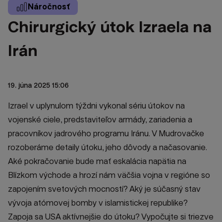
Náročnosť
Chirurgický útok Izraela na
Irán
19. júna 2025 15:06
Izrael v uplynulom týždni vykonal sériu útokov na
vojenské ciele, predstaviteľov armády, zariadenia a
pracovníkov jadrového programu Iránu. V Mudrovačke
rozoberáme detaily útoku, jeho dôvody a načasovanie.
Aké pokračovanie bude mať eskalácia napätia na
Blízkom východe a hrozí nám väčšia vojna v regióne so
zapojením svetových mocností? Aký je súčasný stav
vývoja atómovej bomby v islamistickej republike?
Zapoja sa USA aktívnejšie do útoku? Vypočujte si triezve