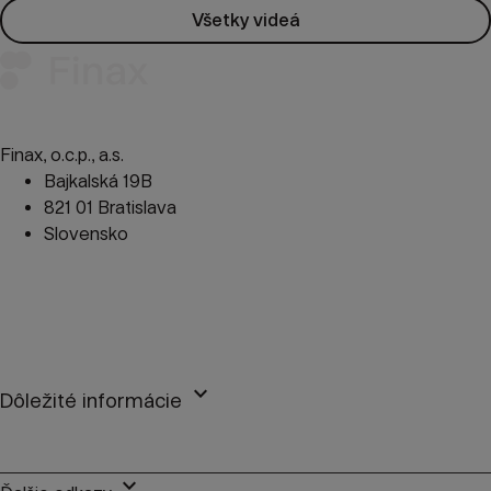
Všetky videá
Finax, o.c.p., a.s.
Bajkalská 19B
821 01 Bratislava
Slovensko
perm_phone_msg
+421 2 2100 9985
mail
client@finax.eu
keyboard_arrow_down
Dôležité informácie
keyboard_arrow_down