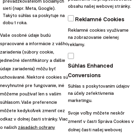
prevádzkovateľom sociálnych
obsahu našej webovej stránky.
sietí (napr. Meta, Google).
Odporúčame
Takýto súhlas sa poskytuje na
Reklamné Cookies
dobu 1 roka.
Reklamné cookies využívame
Vaše osobné údaje budú
na zobrazovanie cielenej
spracované a informácie z vášho
reklamy.
zariadenia (súbory cookie,
jedinečné identifikátory a ďalšie
Súhlas Enhanced
údaje zariadenia) môžu byť
Conversions
uchovávané. Niektoré cookies sú
nevyhnutné pre fungovanie, iné
Súhlas s poskytovaním údajov
na účely zefektívnenia
môžeme používať len s vaším
marketingu.
súhlasom. Vaše preferencie
Novinky
môžete kedykoľvek zmeniť cez
Svoje voľby môžete neskôr
Ako financovať rast biznisu: investori, úvery a
odkaz v dolnej časti stránky. Viac
zmeniť v časti Správa Cookies v
o našich
zásadách ochrany
tvrdé lekcie GymBeamu
dolnej časti našej webovej