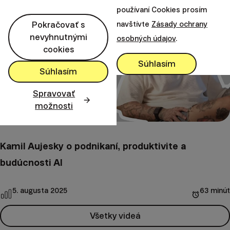
používaní Cookies prosím
Pokračovať s
navštívte
Zásady ochrany
nevyhnutnými
osobných údajov
.
cookies
Súhlasím
Súhlasím
Spravovať
možnosti
Kamil Aujesky o podnikaní, produktivite a
budúcnosti AI
5. augusta 2025
63 minút
Všetky videá