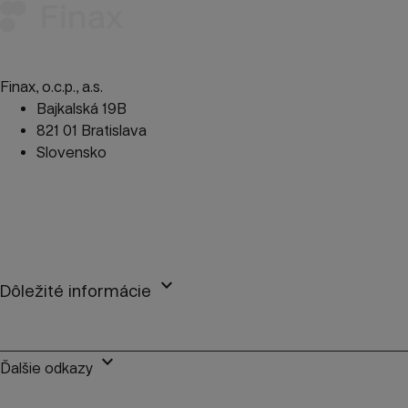
Finax, o.c.p., a.s.
Bajkalská 19B
821 01 Bratislava
Slovensko
perm_phone_msg
+421 2 2100 9985
mail
client@finax.eu
keyboard_arrow_down
Dôležité informácie
keyboard_arrow_down
Ďalšie odkazy