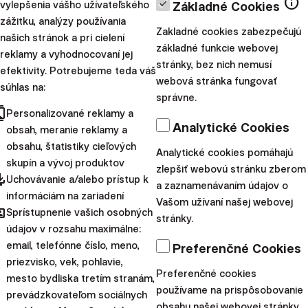
Odporúčame
info
vylepšenia vášho užívateľského
Základné Cookies
zážitku, analýzy používania
Zakladné cookies zabezpečujú
našich stránok a pri cielení
základné funkcie webovej
reklamy a vyhodnocovaní jej
stránky, bez nich nemusí
efektivity. Potrebujeme teda váš
webová stránka fungovať
súhlas na:
správne.
cts
Personalizované reklamy a
Analytické Cookies
obsah, meranie reklamy a
obsahu, štatistiky cieľových
Analytické cookies pomáhajú
skupín a vývoj produktov
zlepšiť webovú stránku zberom
pdated
Uchovávanie a/alebo prístup k
a zaznamenávaním údajov o
informáciám na zariadení
Vašom užívaní našej webovej
hared
Sprístupnenie vašich osobných
Novinky
stránky.
údajov v rozsahu maximálne:
Ako financovať rast biznisu: investori, úvery a
email, telefónne číslo, meno,
Preferenčné Cookies
priezvisko, vek, pohlavie,
tvrdé lekcie GymBeamu
Preferenčné cookies
mesto bydliska tretím stranám,
používame na prispôsobovanie
prevádzkovateľom sociálnych
3. októbra 2025
50 minút
obsahu našej webovej stránky.