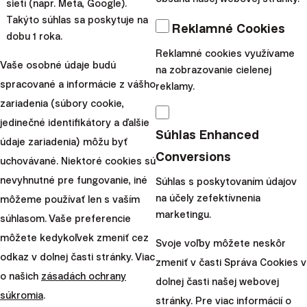
sietí (napr. Meta, Google).
Takýto súhlas sa poskytuje na
Reklamné Cookies
dobu 1 roka.
Reklamné cookies využívame
Vaše osobné údaje budú
na zobrazovanie cielenej
spracované a informácie z vášho
reklamy.
zariadenia (súbory cookie,
jedinečné identifikátory a ďalšie
Súhlas Enhanced
údaje zariadenia) môžu byť
Conversions
uchovávané. Niektoré cookies sú
nevyhnutné pre fungovanie, iné
Súhlas s poskytovaním údajov
na účely zefektívnenia
môžeme používať len s vaším
marketingu.
Dôchodková prognóza: studená sprcha alebo
súhlasom. Vaše preferencie
môžete kedykoľvek zmeniť cez
falošná istota?
Svoje voľby môžete neskôr
odkaz v dolnej časti stránky. Viac
zmeniť v časti Správa Cookies v
o našich
zásadách ochrany
12. mája 2026
34 minút
dolnej časti našej webovej
súkromia
.
stránky. Pre viac informácií o