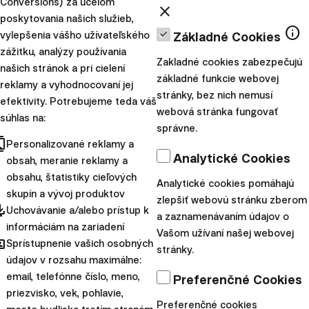
Conversions) za účelom
close
Instagram:
https://instagram.com/finax_sk
poskytovania našich služieb,
info
LinkedIn:
https://finax.tech/linkedin
vylepšenia vášho užívateľského
Základné Cookies
X (Twitter):
https://twitter.com/FinaxInvesting
zážitku, analýzy používania
Zakladné cookies zabezpečujú
našich stránok a pri cielení
základné funkcie webovej
Upozornenie:
Tento článok poskytuje
reklamy a vyhodnocovaní jej
stránky, bez nich nemusí
efektivity. Potrebujeme teda váš
marketingové informácie o produktoch
webová stránka fungovať
súhlas na:
spoločnosti Finax, o.c.p, a.s. S investovaním sa
správne.
cts
spája riziko a
minulé výnosy nie sú zárukou
Personalizované reklamy a
Analytické Cookies
obsah, meranie reklamy a
budúcich výnosov.
Spoznajte riziká, ktoré
obsahu, štatistiky cieľových
podstupujete pri investovaní.
Analytické cookies pomáhajú
skupín a vývoj produktov
zlepšiť webovú stránku zberom
pdated
Uchovávanie a/alebo prístup k
a zaznamenávaním údajov o
Daňové oslobodenia sa vzťahujú výhradne na
informáciám na zariadení
Vašom užívaní našej webovej
rezidentov danej krajiny a môžu sa líšiť v
hared
Sprístupnenie vašich osobných
stránky.
závislosti od konkrétnych daňových zákonov.
údajov v rozsahu maximálne:
email, telefónne číslo, meno,
Pozrite si naše prebiehajúce aj ukončené akcie.
Preferenčné Cookies
priezvisko, vek, pohlavie,
Preferenčné cookies