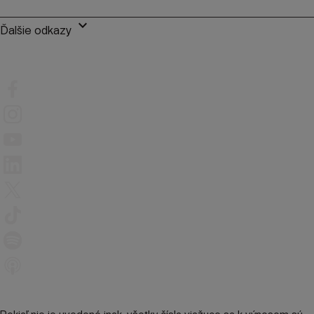
keyboard_arrow_down
Ďalšie odkazy