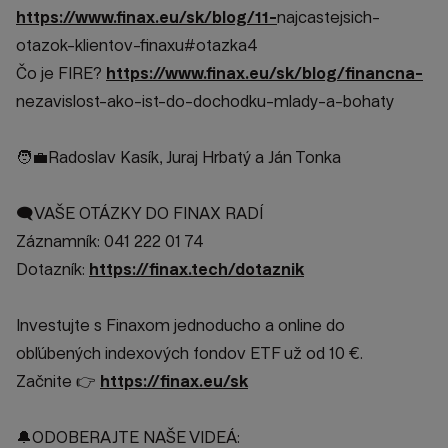
https://www.finax.eu/sk/blog/11-
najcastejsich-
otazok-klientov-finaxu#otazka4
Čo je FIRE?
https://www.finax.eu/sk/blog/financna-
nezavislost-ako-ist-do-dochodku-mlady-a-bohaty
🧑‍💼Radoslav Kasík, Juraj Hrbatý a Ján Tonka
🗨️VAŠE OTÁZKY DO FINAX RADÍ
Záznamník: 041 222 01 74
Dotazník:
https://finax.tech/dotaznik
Investujte s Finaxom jednoducho a online do
obľúbených indexových fondov ETF už od 10 €.
Začnite 👉
https://finax.eu/sk
🔔ODOBERAJTE NAŠE VIDEÁ: