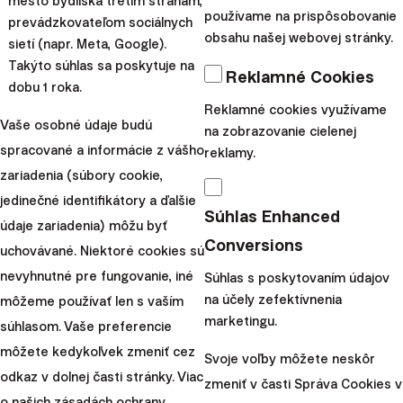
Zdieľajte tento článok:
mesto bydliska tretím stranám,
používame na prispôsobovanie
prevádzkovateľom sociálnych
obsahu našej webovej stránky.
sietí (napr. Meta, Google).
Takýto súhlas sa poskytuje na
Odporúčame
Reklamné Cookies
dobu 1 roka.
Reklamné cookies využívame
Vaše osobné údaje budú
na zobrazovanie cielenej
spracované a informácie z vášho
reklamy.
zariadenia (súbory cookie,
jedinečné identifikátory a ďalšie
Súhlas Enhanced
údaje zariadenia) môžu byť
Conversions
uchovávané. Niektoré cookies sú
nevyhnutné pre fungovanie, iné
Súhlas s poskytovaním údajov
na účely zefektívnenia
môžeme používať len s vaším
marketingu.
súhlasom. Vaše preferencie
môžete kedykoľvek zmeniť cez
Novinky
Svoje voľby môžete neskôr
odkaz v dolnej časti stránky. Viac
zmeniť v časti Správa Cookies v
Ako financovať rast biznisu: investori, úvery a
o našich
zásadách ochrany