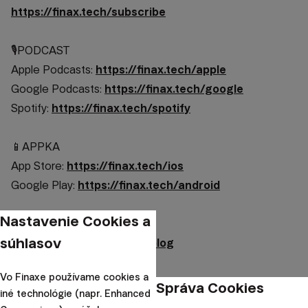
https://finax.tech/subscribe
🎙️PODCAST
Apple Podcasts:
https://finax.tech/apple
Google Podcasts:
https://finax.tech/google
Spotify:
https://finax.tech/spotify
📱APPKA
App Store:
https://finax.tech/ios
Google Play:
https://finax.tech/android
Nastavenie Cookies a
📰BLOG
súhlasov
Finax:
https://finax.eu/sk/blog
Vo Finaxe používame cookies a
🌐SOCIÁLNE SIETE
Správa Cookies
iné technológie (napr. Enhanced
Facebook:
https://facebook.com/FINAXocp