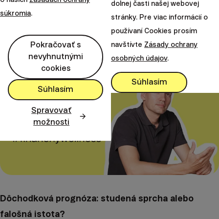
dolnej časti našej webovej
tvrdé lekcie GymBeamu
súkromia
.
stránky. Pre viac informácií o
používaní Cookies prosím
3. októbra 2025
50 minút
Pokračovať s
navštívte
Zásady ochrany
nevyhnutnými
osobných údajov
.
cookies
Súhlasím
Súhlasím
Spravovať
možnosti
Dôchodková prognóza: studená sprcha alebo
falošná istota?