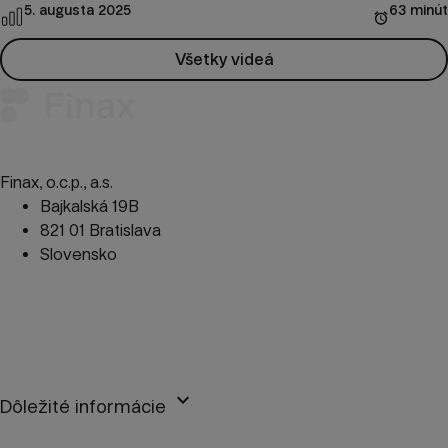
5. augusta 2025
63 minút
Všetky videá
Finax, o.c.p., a.s.
Bajkalská 19B
821 01 Bratislava
Slovensko
perm_phone_msg
+421 2 2100 9985
mail
client@finax.eu
keyboard_arrow_down
Dôležité informácie