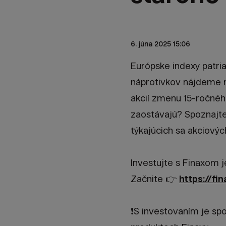
6. júna 2025 15:06
Európske indexy patria
náprotivkov nájdeme n
akcií zmenu 15-ročnéh
zaostávajú? Spoznajt
týkajúcich sa akciových
Investujte s Finaxom 
Začnite 👉
https://fi
❗S investovaním je sp