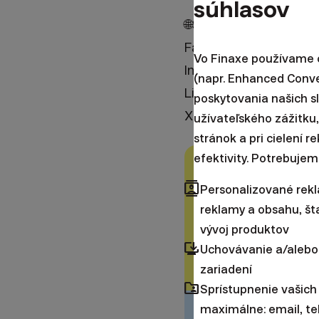
súhlasov
🌐SOCIÁLNE SIETE
Facebook: / finaxocp
Vo Finaxe používame c
Instagram: / finax_sk
(napr. Enhanced Conv
LinkedIn:
https://finax
poskytovania našich s
X (Twitter): / finaxinve
užívateľského zážitku,
stránok a pri cielení 
efektivity. Potrebujem
Upozornenie:
Tento 
contacts
Personalizované rek
a.s. S investovaním sa
reklamy a obsahu, šta
riziká, ktoré podstu
vývoj produktov
browser_updated
Uchovávanie a/alebo
Daňové oslobodenia sa
zariadení
konkrétnych daňových
folder_shared
Sprístupnenie vašich
maximálne: email, te