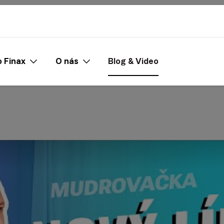
 Finax
O nás
Blog & Video