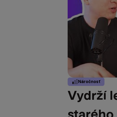
Náročnosť
Vydrží 
starého