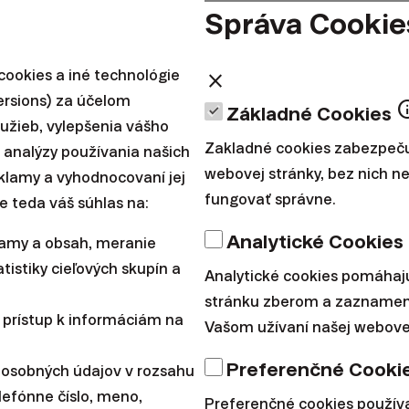
Správa Cookie
ookies a iné technológie
close
ersions) za účelom
in
Základné Cookies
.tech/linkedin
lužieb, vylepšenia vášho
sting
Zakladné cookies zabezpeču
 analýzy používania našich
webovej stránky, bez nich 
reklamy a vyhodnocovaní jej
fungovať správne.
e teda váš súhlas na:
článok poskytuje marketingové informácie o produktoch spolo
Analytické Cookies
lamy a obsah, meranie
 spája riziko a
minulé výnosy nie sú zárukou budúcich výn
tistiky cieľových skupín a
pujete pri investovaní.
Analytické cookies pomáhaj
stránku zberom a zaznamen
 prístup k informáciám na
Vašom užívaní našej webovej
 vzťahujú výhradne na rezidentov danej krajiny a môžu sa líši
 zákonov. Pozrite si naše prebiehajúce aj ukončené akcie.
Preferenčné Cooki
 osobných údajov v rozsahu
lefónne číslo, meno,
Preferenčné cookies použí