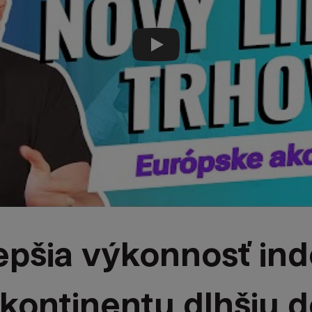
Prehrať video
lepšia výkonnosť in
 kontinentu dlhšiu 