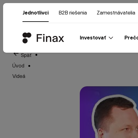
Jednotlivci
B2B riešenia
Zamestnávatelia
Investovať
Prečo
arrow_back
Späť
Úvod
Videá