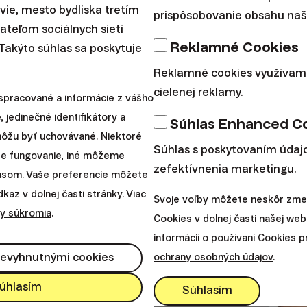
avie, mesto bydliska tretím
prispôsobovanie obsahu naše
teľom sociálnych sietí
Reklamné Cookies
 Takýto súhlas sa poskytuje
Reklamné cookies využívam
cielenej reklamy.
nok:
spracované a informácie z vášho
, jedinečné identifikátory a
Súhlas Enhanced C
 môžu byť uchovávané. Niektoré
Súhlas s poskytovaním údajo
re fungovanie, iné môžeme
zefektívnenia marketingu.
lasom. Vaše preferencie môžete
az v dolnej časti stránky. Viac
Svoje voľby môžete neskôr zmen
y súkromia
.
Cookies v dolnej časti našej web
informácií o používaní Cookies 
nevyhnutnými cookies
ochrany osobných údajov
.
úhlasím
Súhlasím