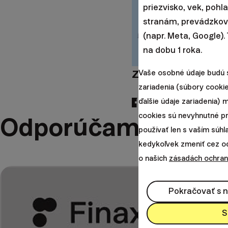
priezvisko, vek, pohl
stranám, prevádzkova
(napr. Meta, Google).
Radoslav
na dobu 1 roka.
Kasík
Zdieľajte tento člá
Vaše osobné údaje budú 
zariadenia (súbory cookie
ďalšie údaje zariadenia)
cookies sú nevyhnutné p
Odporúčame
používať len s vaším súh
kedykoľvek zmeniť cez odk
o našich
zásadách ochran
Pokračovať s 
S