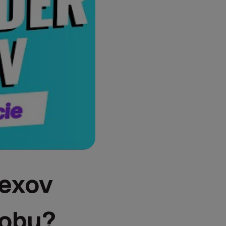
dexov
dobu?