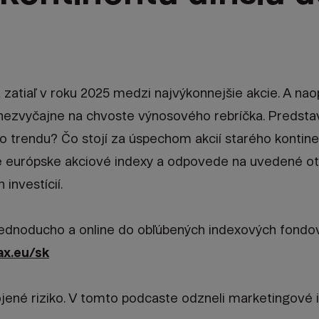
 zatiaľ v roku 2025 medzi najvýkonnejšie akcie. A nao
ezvyčajne na chvoste výnosového rebríčka. Predsta
o trendu? Čo stojí za úspechom akcií starého kontine
e európske akciové indexy a odpovede na uvedené ot
 investícií.
jednoducho a online do obľúbených indexových fondov
nax.eu/sk
ojené riziko. V tomto podcaste odzneli marketingové 