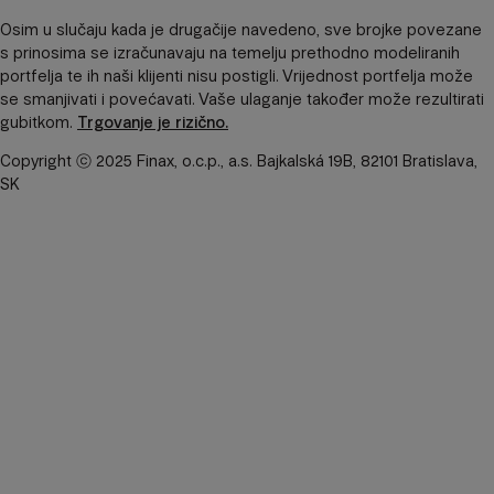
Osim u slučaju kada je drugačije navedeno, sve brojke povezane
s prinosima se izračunavaju na temelju prethodno modeliranih
portfelja te ih naši klijenti nisu postigli. Vrijednost portfelja može
se smanjivati ​​i povećavati. Vaše ulaganje također može rezultirati
gubitkom.
Trgovanje je rizično.
Copyright ⓒ 2025 Finax, o.c.p., a.s. Bajkalská 19B, 82101 Bratislava,
SK