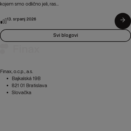
kojem smo odlično jeli, ras...
arrow_forward
13. srpanj 2026
Svi blogovi
Finax, o.c.p., a.s.
Bajkalská 19B
821 01 Bratislava
Slovačka
perm_phone_msg
+385 1 7757 050
mail
client@finax.eu