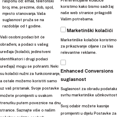
Preferencijalne kolačiće
rasponu od: email, telefonski
koristimo kako bismo sadržaj
broj, ime, prezime, dob, spol,
Iako su posljednjih 15-ak godina američke kompanije bile
naše web stranice prilagodili
mjesto stanovanja. Vaša
globalni lideri, povijest nas podsjeća na jednu važnu
Vašim potrebama.
suglasnost pruža se na
činjenicu –
ravnoteža moći na tržištima često se
razdoblje od 1 godine.
Marketinški kolačići
mijenja.
Upravo to daje ključnu lekciju svakom
Vaši osobni podaci bit će
investitoru:
diverzifikacija
je neophodna ako želite
Marketinške kolačiće koristimo
obrađeni, a podaci s vašeg
smanjiti rizik i iskoristiti prilike koje pružaju različita
za prikazivanje ciljane i za Vas
uređaja (kolačići, jedinstveni
relevantne reklame.
tržišta kroz vrijeme.
Jer, budimo iskreni, nitko ne može
identifikatori i drugi podaci
jamčiti da će Amerika ostati dominantna i u sljedećih 10 ili
uređaja) mogu se pohraniti. Neki
20 godina.
Enhanced Conversions
su kolačići nužni za funkcioniranje,
Prisjetimo se samo razdoblja od 90-ih do ranih 2000-ih.
suglasnost
a ostale možemo koristiti samo
Tada su svi bili uvjereni u isto što mnogi vjeruju danas:
uz vaš pristanak. Svoje postavke
Suglasnost za obradu podataka
„Daj mi samo S&P 500, ništa drugo mi ne treba.“
svrhu marketinške učinkovitosti
možete promijeniti u svakom
Međutim, zamislite da ste upravo tada odlučili uložiti sve
trenutku putem poveznice na dnu
u taj indeks. Što bi se dogodilo?
Od 2001. do 2010.
Svoj odabir možete kasnije
stranice. Saznajte više o našim
godine vaš prinos bi bio jedna velika nula.
Znači uložili
promijeniti u dijelu Postavke za