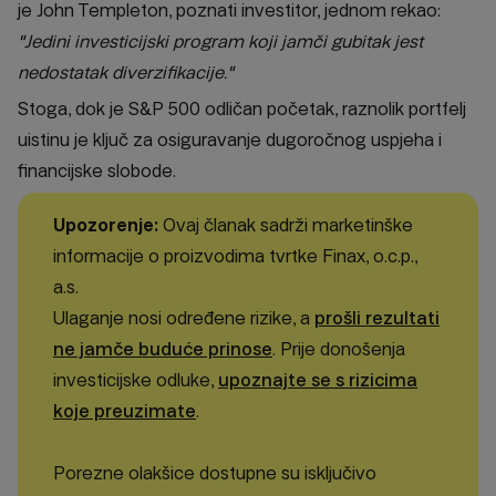
je John Templeton, poznati investitor, jednom rekao:
"Jedini investicijski program koji jamči gubitak jest
nedostatak diverzifikacije."
Stoga, dok je S&P 500 odličan početak, raznolik portfelj
uistinu je ključ za osiguravanje dugoročnog uspjeha i
financijske slobode.
Upozorenje:
Ovaj članak sadrži marketinške
informacije o proizvodima tvrtke Finax, o.c.p.,
a.s.
Ulaganje nosi određene rizike, a
prošli rezultati
ne jamče buduće prinose
. Prije donošenja
investicijske odluke,
upoznajte se s rizicima
koje preuzimate
.
Porezne olakšice dostupne su isključivo