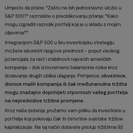
Umjesto da pitate: "Zašto ne bih jednostavno uložio u
S&P 500?" razmislite o preoblikovanju pitanja: "Kako
mogu izgraditi raznolik portfelj koji je u skladu s mojim
ciljevima?"
Integracijom S&P 500 u širu investicijsku strategiju
možete iskoristiti njegove prednosti – poput visokog
potencijala za rast i stabilnosti najvećih američkih
kompanija – dok istovremeno balansirate rizike kroz
dodavanje drugih oblika ulaganja. Primjerice,
obveznice,
dionice malih kompanija ili čak međunarodna tržišta
mogu značajno doprinijeti otpornosti vašeg portfelja
na nepredvidive tržišne promjene.
Kroz naša rješenja, pružamo vam priliku da investirate u
portfelje koji pokrivaju čak tri četvrtine svjetske tržišne
kapitalizacije. Na taj način dobivate pristup tržištima 92