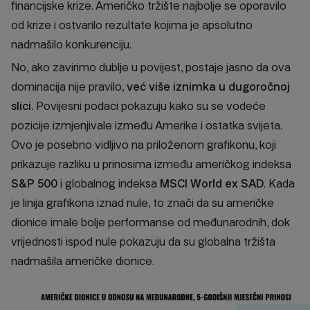
financijske krize. Američko tržište najbolje se oporavilo
od krize i ostvarilo rezultate kojima je apsolutno
nadmašilo konkurenciju.
No, ako zavirimo dublje u povijest, postaje jasno da ova
dominacija nije pravilo,
već više iznimka u dugoročnoj
slici.
Povijesni podaci pokazuju kako su se vodeće
pozicije izmjenjivale između Amerike i ostatka svijeta.
Ovo je posebno vidljivo na priloženom grafikonu, koji
prikazuje razliku u prinosima između američkog indeksa
S&P 500
i globalnog indeksa
MSCI World ex SAD
. Kada
je linija grafikona iznad nule, to znači da su američke
dionice imale bolje performanse od međunarodnih, dok
vrijednosti ispod nule pokazuju da su globalna tržišta
nadmašila američke dionice.