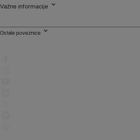
keyboard_arrow_down
Važne informacije
keyboard_arrow_down
Ostale poveznice