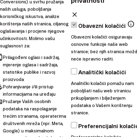
privatnosti
Conversions) u svrhu pružanja
godišnji prinos S&P 500 dosegnuo je solidnih 14,47 %,
naših usluga, poboljšanja
što
značajno nadmašuje povijesni prosjek
i potvrđuje
close
korisničkog iskustva, analize
njegovu snagu.
info
korištenja naših stranica, ciljanog
Obavezni kolačići
Istovremeno, međunarodna tržišta su se suočavala s
oglašavanja i procjene njegove
Obavezni kolačići osiguravaju
učinkovitosti. Molimo vašu
izazovima. Europsko gospodarstvo karakterizira
osnovne funkcije naše web
suglasnost za:
određena inertnost, dodatno opterećena političkim
stranice; bez njih stranica mož
cts
nesigurnostima i složenim birokratskim sustavima koji
Prilagođeni oglasi i sadržaj,
neće ispravno raditi.
često otežavaju pokretanje poslovanja. Primjerice, dok u
mjerenje oglasa i sadržaja,
Analitički kolačići
statistike publike i razvoj
Americi možete relativno lako započeti poslovanje, u
proizvoda
Europi vas često dočeka lavina regulacija i visokih
Analitički kolačići pomažu nam
pdated
Pohranjivanje i/ili pristup
početnih troškova koji guše inovaciju i brzinu povrata
poboljšati našu web stranicu
informacijama na uređaju
prikupljanjem i bilježenjem
ulaganja. Kinesko gospodarstvo također je usporilo, što
hared
Pružanje Vaših osobnih
podataka o Vašem korištenju
je dodatno otežalo situaciju na globalnim tržištima.
podataka na raspolaganje
stranice.
trećim stranama, operaterima
Prošli prinosi nisu
društvenih mreža (npr. Meta,
Preferencijalni kolači
Google) u maksimalnom
jamstvom budućih…