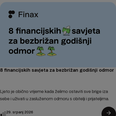
8 financijskih savjeta za bezbrižan godišnji odmor
Ljeto je obično vrijeme kada želimo ostaviti sve brige iza
sebe i uživati u zasluženom odmoru s obitelji i prijateljima.
arrow_forward
29. srpanj 2026