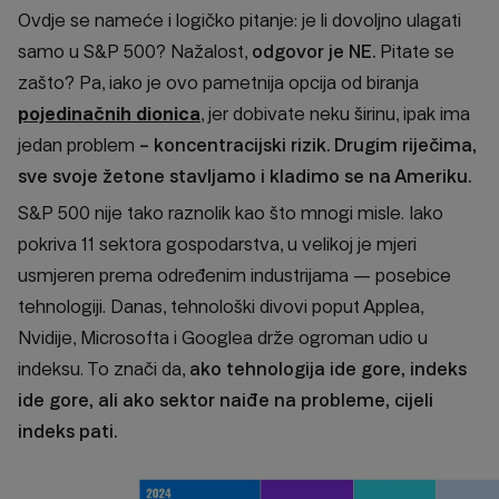
Ovdje se nameće i logičko pitanje: je li dovoljno ulagati
samo u S&P 500? Nažalost,
odgovor je NE.
Pitate se
zašto? Pa, iako je ovo pametnija opcija od biranja
pojedinačnih dionica
, jer dobivate neku širinu, ipak ima
jedan problem
– koncentracijski rizik
. Drugim riječima,
sve svoje žetone stavljamo i kladimo se na Ameriku.
S&P 500 nije tako raznolik kao što mnogi misle. Iako
pokriva 11 sektora gospodarstva, u velikoj je mjeri
usmjeren prema određenim industrijama — posebice
tehnologiji. Danas, tehnološki divovi poput Applea,
Nvidije, Microsofta i Googlea drže ogroman udio u
indeksu. To znači da,
ako tehnologija ide gore, indeks
ide gore, ali ako sektor naiđe na probleme, cijeli
indeks pati.