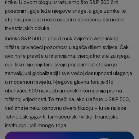
rizike. U ovom blogu istražujemo što S&P 500 čini
posebnim, gdje leže njegove snage, a gdje zamke te
što nas povijest može naučiti o donošenju pametnih
investicijskih odluka.
Indeks S&P 500 je poput rock zvijezde američkog
tržišta, privlačeći pozornost ulagača diljem svijeta. Čak i
ako niste previše u financijama, vjerojatno ste za njega
čuli. Iako nije najstariji, svoju popularnost stekao je
zahvaljujući globalizaciji i sve većoj dostupnosti ulaganja
u modernom svijetu. Njegova glavna fora je što
obuhvaća 500 najvećih američkih kompanija prema
tržišnoj vrijednosti. To znači da, ako ulažete u S&P 500,
već imate neku osnovnu diversifikaciju – tu se nalaze
tehnološki giganti, farmaceutski tvrtke, financijske
institucije i još mnogo toga.