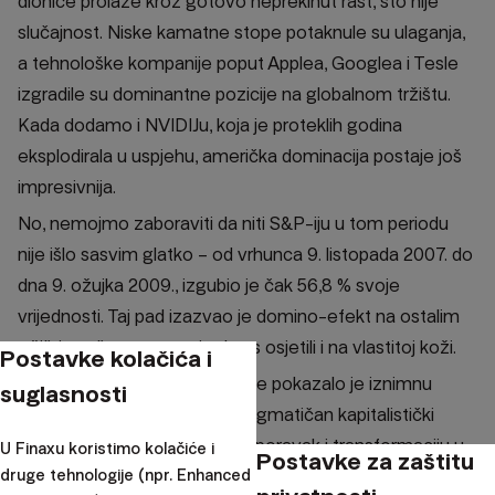
dionice prolaze kroz gotovo neprekinut rast, što nije
slučajnost. Niske kamatne stope potaknule su ulaganja,
a tehnološke kompanije poput Applea, Googlea i Tesle
izgradile su dominantne pozicije na globalnom tržištu.
Kada dodamo i NVIDIJu, koja je proteklih godina
eksplodirala u uspjehu, američka dominacija postaje još
impresivnija.
No, nemojmo zaboraviti da niti S&P-iju u tom periodu
nije išlo sasvim glatko – od vrhunca 9. listopada 2007. do
dna 9. ožujka 2009., izgubio je čak 56,8 % svoje
vrijednosti. Taj pad izazvao je domino-efekt na ostalim
tržištima, što su mnogi od nas osjetili i na vlastitoj koži.
Postavke kolačića i
Unatoč tome, američko tržište pokazalo je iznimnu
suglasnosti
otpornost i prilagodljivost. Pragmatičan kapitalistički
pristup omogućio mu je brz oporavak i transformaciju u
U Finaxu koristimo kolačiće i
Postavke za zaštitu
druge tehnologije (npr. Enhanced
globalnog lidera. Od 2009. do 2024. godine, prosječni