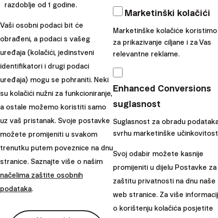
štednju
razdoblje od 1 godine.
Marketinški kolačići
Kad vaša djeca postanu starija, vrijeme je da počnete
Vaši osobni podaci bit će
Marketinške kolačiće koristimo
razgovarati o dugoročnim financijskim ciljevima. Na
obrađeni, a podaci s vašeg
za prikazivanje ciljane i za Vas
primjer, kad dostignu srednjoškolsku dob, možete
uređaja (kolačići, jedinstveni
relevantne reklame.
zajedno planirati štednju za njihovo visokoškolsko
identifikatori i drugi podaci
obrazovanje. Kroz ovaj proces, djeca će naučiti kako
uređaja) mogu se pohraniti. Neki
Enhanced Conversions
stvarati dugoročne planove i pridržavati se financijskih
su kolačići nužni za funkcioniranje,
ciljeva, što će im biti od koristi u budućem životu.
suglasnost
a ostale možemo koristiti samo
Primjerice, zajedno s djetetom možete pogledati sve
uz vaš pristanak. Svoje postavke
Suglasnost za obradu podataka
fakultet koje ga zanimaju i raditi na planu kako skupiti
svrhu marketinške učinkovitosti
možete promijeniti u svakom
potrebnu svotu novca. To može uključivati štednju od
trenutku putem poveznice na dnu
Svoj odabir možete kasnije
svakog džeparca, radne prilike ili doprinose roditelja. Ova
stranice. Saznajte više o našim
promijeniti u dijelu Postavke za
vježba omogućuje djeci da razvijaju financijsku
načelima zaštite osobnih
zaštitu privatnosti na dnu naše
odgovornost i razumiju kako dugoročna štednja može
podataka
.
web stranice. Za više informaci
pomoći u ostvarenju velikih ciljeva.
o korištenju kolačića posjetite
Učenje važnosti upravljanja novcem u djetinjstvu nije