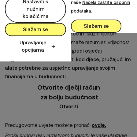
Nastaviti s
naše
Načela zaštite osobnih
samo obrazovno iskustvo, već i
ključna investicija u
nužnim
podataka
.
kolačićima
budući financijski uspjeh vaše djece.
Kroz praksu i
praktične primjere, možete pomoći svojoj djeci razviti
Slažem se
Slažem se
zdrave financijske navike koje će im služiti tijekom
cijelog života. Osim što im pomaže razumjeti vrijednost
Upravljanje
opcijama
novca, ova aktivnost također
gradi osjećaj
odgovornosti i samostalnosti kod djece, pružajući im
alate potrebne za uspješno upravljanje svojim
financijama u budućnosti.
Otvorite dječji račun
za bolju budućnost
Otvoriti
Predugovorne uvjete možete pronaći
ovdje.
Prošli prinosi nisu jamstvom budućih, te vaše ulaganje