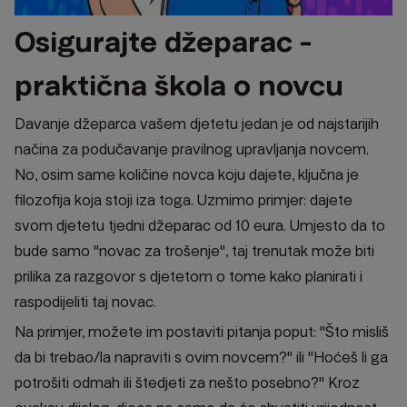
Osigurajte džeparac -
praktična škola o novcu
Davanje džeparca vašem djetetu jedan je od najstarijih
načina za podučavanje pravilnog upravljanja novcem.
No, osim same količine novca koju dajete, ključna je
filozofija koja stoji iza toga. Uzmimo primjer: dajete
svom djetetu tjedni džeparac od 10 eura. Umjesto da to
bude samo "novac za trošenje", taj trenutak može biti
prilika za razgovor s djetetom o tome kako planirati i
raspodijeliti taj novac.
Na primjer, možete im postaviti pitanja poput: "Što misliš
da bi trebao/la napraviti s ovim novcem?" ili "Hoćeš li ga
potrošiti odmah ili štedjeti za nešto posebno?" Kroz