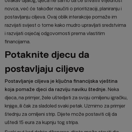
ovakav dijalog, djeca ne samo da će shvatiti vrijednost
novca, već će također naučiti o prioritizaciji, planiranju i
postavljanju ciljeva. Ovaj oblik interakcije pomaže im
razvijati svijest o tome kako mudro upravljati sredstvima
i razvijati osjećaj odgovornosti prema vlastitim
financijama.
Potaknite djecu da
postavljaju ciljeve
Postavljanje ciljeva je ključna financijska vještina
koja pomaže djeci da razviju naviku štednje.
Neka
djeca, na primjer, žele uštedjeti za svoju omiljenu igračku,
knjige, ili čak za sladoled svaki petak. Uzmimo za primjer
štednju za omiljeni strip. Dijete može postaviti cilj da
uštedi 15 eura za kupnju tog stripa.