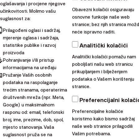
nekoliko prednosti.
oglašavanja i procjene njegove
Obavezni kolačići osiguravaju
učinkovitosti. Molimo vašu
Prvo, potiče redovito štednje kod djece. Dijete će
osnovne funkcije naše web
suglasnost za:
shvatiti važnost konzistentnosti u štednji, jer će svaki
stranice; bez njih stranica mož
cts
Prilagođeni oglasi i sadržaj,
tjedan imati priliku vidjeti rast svog štednog iznosa. Ovaj
neće ispravno raditi.
mjerenje oglasa i sadržaja,
oblik dosljednosti može postati pozitivan financijski
Analitički kolačići
statistike publike i razvoj
obrazac za budućnost.
proizvoda
Analitički kolačići pomažu nam
pdated
Drugo,
ovaj model potiče odgovornost kod djece u
Pohranjivanje i/ili pristup
poboljšati našu web stranicu
vezi s njihovim financijskim ciljevima. Dajući im
informacijama na uređaju
prikupljanjem i bilježenjem
hared
Pružanje Vaših osobnih
priliku da sami određuju koliko žele štedjeti, potičete
podataka o Vašem korištenju
podataka na raspolaganje
ih da razmišljaju o svojim ciljevima i željama.
stranice.
trećim stranama, operaterima
Dodatno, obećanje dodatnog doprinosa s vaše strane
društvenih mreža (npr. Meta,
Preferencijalni kolači
nagrada je za njihov trud i pokazatelj da cijenite njihove
Google) u maksimalnom
napore u štednji.
Preferencijalne kolačiće
rasponu od: email, telefonski
koristimo kako bismo sadržaj
broj, ime, prezime, dob, spol,
Usmjerite se na dugoročnu
naše web stranice prilagodili
mjesto stanovanja. Vaša
Vašim potrebama.
suglasnost pruža se na