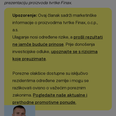
prezentaciju proizvoda tvrtke Finax.
Upozorenje:
Ovaj članak sadrži marketinške
informacije o proizvodima tvrtke Finax, o.c.p.,
a.s.
Ulaganje nosi određene rizike, a
prošli rezultati
ne jamče buduće prinose
. Prije donošenja
investicijske odluke,
upoznajte se s rizicima
koje preuzimate
.
Porezne olakšice dostupne su isključivo
rezidentima određene zemlje i mogu se
razlikovati ovisno o važećim poreznim
zakonima.
Pogledajte naše aktualne i
prethodne promotivne ponude.