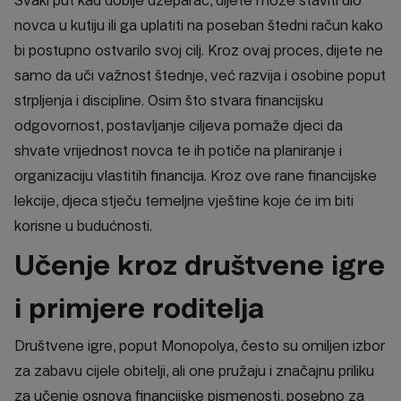
Svaki put kad dobije džeparac, dijete može staviti dio
novca u kutiju ili ga uplatiti na poseban štedni račun kako
bi postupno ostvarilo svoj cilj. Kroz ovaj proces, dijete ne
samo da uči važnost štednje, već razvija i osobine poput
strpljenja i discipline. Osim što stvara financijsku
odgovornost, postavljanje ciljeva pomaže djeci da
shvate vrijednost novca te ih potiče na planiranje i
organizaciju vlastitih financija. Kroz ove rane financijske
lekcije, djeca stječu temeljne vještine koje će im biti
korisne u budućnosti.
Učenje kroz društvene igre
i primjere roditelja
Društvene igre, poput Monopolya, često su omiljen izbor
za zabavu cijele obitelji, ali one pružaju i značajnu priliku
za učenje osnova financijske pismenosti, posebno za