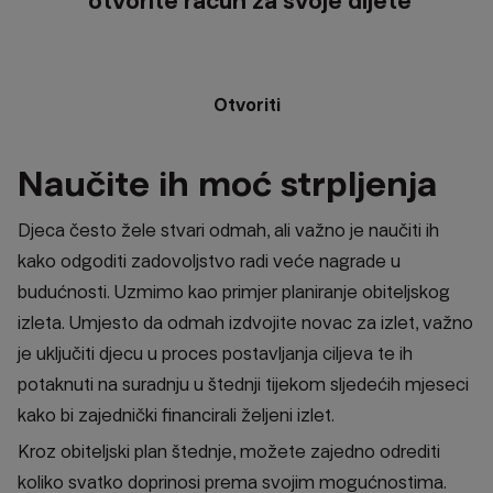
otvorite račun za svoje dijete
Otvoriti
Naučite ih moć strpljenja
Djeca često žele stvari odmah, ali važno je naučiti ih
kako odgoditi zadovoljstvo radi veće nagrade u
budućnosti. Uzmimo kao primjer planiranje obiteljskog
izleta. Umjesto da odmah izdvojite novac za izlet, važno
je uključiti djecu u proces postavljanja ciljeva te ih
potaknuti na suradnju u štednji tijekom sljedećih mjeseci
kako bi zajednički financirali željeni izlet.
Kroz obiteljski plan štednje, možete zajedno odrediti
koliko svatko doprinosi prema svojim mogućnostima.