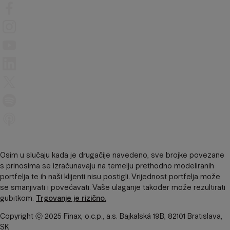
Osim u slučaju kada je drugačije navedeno, sve brojke povezane
s prinosima se izračunavaju na temelju prethodno modeliranih
portfelja te ih naši klijenti nisu postigli. Vrijednost portfelja može
se smanjivati ​​i povećavati. Vaše ulaganje također može rezultirati
gubitkom.
Trgovanje je rizično.
Copyright ⓒ 2025 Finax, o.c.p., a.s. Bajkalská 19B, 82101 Bratislava,
SK