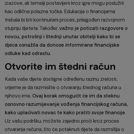
izazove, ali temelji postavljeni kroz igre mogu poslužiti
kao odlična polazna točka. Edukacija o financijama
trebala bi biti kontinuirani proces, prilagođen razvojnom
stupnju djeteta. Također,
važno je poticati razgovore o
novcu, potrošnji i štednji unutar obitelji kako bi se
djeca osnažila da donose informirane financijske
odluke kad odrastu.
Otvorite im štedni račun
Kada vaše dijete dostigne određenu razinu zrelosti,
vrijeme je da razmislite o otvaranju štednog računa u
njihovo ime.
Ovaj korak omogućit će im da steknu
osnovno razumijevanje vođenja financijskog računa,
kako uplaćivati novac te kako pratiti svoje financije
.
Uz vašu podršku, možete zajedno proći kroz proces
otvaranja računa, što će potaknuti dijete da razmišlja o