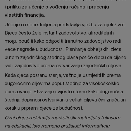
i prilika za učenje o vođenju računa i praćenju
vlastitih financija.
Učenje o moći strpljenja predstavlja vježbu za cijeli život.
Djeca često žele instant zadovoljstvo, ali roditelji ih
mogu poučiti kako odgoditi trenutno zadovoljstvo radi
veće nagrade u budućnosti. Planiranje obiteljskih izleta
putem zajedničkog štednog plana potiče djecu da cijene
rad i zajedništvo prema ostvarivanju zajedničkih ciljeva.
Kada djeca postanu starija, važno je usmjeriti ih prema
dugoročnim ciljevima poput štednje za visokoškolsko
obrazovanje. Stvaranje svijesti o tome kako dugoročna
štednja doprinosi ostvarivanju velikih ciljeva čini značajan
korak u pripremi djece za budućnost.
Ovaj blog predstavlja marketinški materijal s fokusom
na edukaciji, istovremeno pružajući informativnu