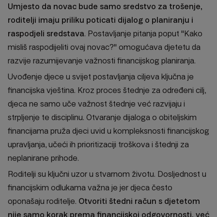
Umjesto da novac bude samo sredstvo za trošenje,
roditelji imaju priliku poticati dijalog o planiranju i
raspodjeli sredstava
. Postavljanje pitanja poput "Kako
misliš raspodijeliti ovaj novac?" omogućava djetetu da
razvije razumijevanje važnosti financijskog planiranja.
Uvođenje djece u svijet postavljanja ciljeva ključna je
financijska vještina. Kroz proces štednje za određeni cilj,
djeca ne samo uče važnost štednje već razvijaju i
strpljenje te disciplinu. Otvaranje dijaloga o obiteljskim
financijama pruža djeci uvid u kompleksnosti financijskog
upravljanja, učeći ih prioritizaciji troškova i štednji za
neplanirane prihode.
Roditelji su ključni uzor u stvarnom životu. Dosljednost u
financijskim odlukama važna je jer djeca često
oponašaju roditelje.
Otvoriti štedni račun s djetetom
nije samo korak prema financijskoj odgovornosti, već