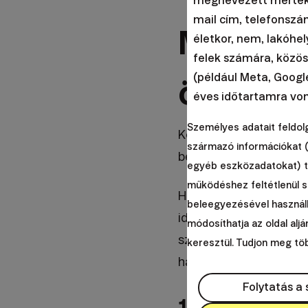
megnevezett mértéki
mail cím, telefonszá
Miért é
életkor, nem, lakóhel
felek számára, közös
(például Meta, Google
összegek
éves időtartamra von
Személyes adatait feldol
Kezdjük azzal, hogy m
származó információkat (
befektetéseket is esz
egyéb eszközadatokat) tá
működéshez feltétlenül 
Ha az első gondolat, 
beleegyezésével használh
időn belül gazdaggá..
módosíthatja az oldal aljá
szabadna engedniük, h
keresztül. Tudjon meg t
hat különböző okot az
Folytatás a
1. Egészsége