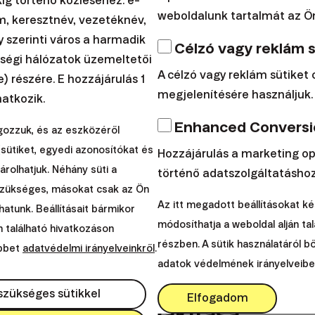
g történő közléséhez: e-
weboldalunk tartalmát az Ön
m, keresztnév, vezetéknév,
rdemes akár alacso
y szerinti város a harmadik
Célzó vagy reklám s
ségi hálózatok üzemeltetői
A célzó vagy reklám sütiket 
) részére. E hozzájárulás 1
et is befektetni
megjelenítésére használjuk.
atkozik.
Enhanced Conversio
gozzuk, és az eszközéről
egválaszoljuk a feltett kérdést: miért érdemes alac
sütiket, egyedi azonosítókat és
Hozzájárulás a marketing op
közölni?
rolhatjuk. Néhány süti a
történő adatszolgáltatáshoz
szükséges, másokat csak az Ön
ami az eszükbe jut, az, hogy ezek a befektetések nem
Az itt megadott beállításokat k
atunk. Beállításait bármikor
. alighanem igazuk van. Azonban számos oka van anna
módosíthatja a weboldal alján tal
n található hivatkozáson
ogy e tény visszatartsa Önöket a befektetés kalandjá
részben. A sütik használatáról
öbbet
adatvédelmi irányelveinkről
.
adatok védelmének irányelveibe
onosítottam.
 szükséges sütikkel
Elfogadom
s szokások kialakítása