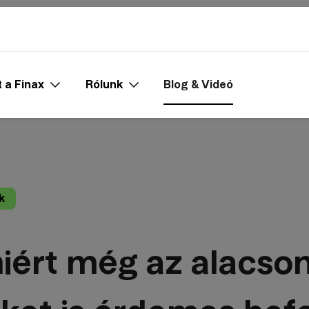
t a Finax
Rólunk
Blog & Videó
k
miért még az alacso