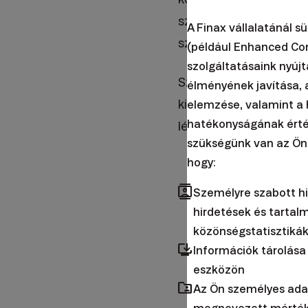
számlákat választott
A Finax vállalatánál s
szerint helytelenül.
(például Enhanced Co
szolgáltatásaink nyújt
Szerencsére a pénzüg
élményének javítása, 
kisbefektetők számára 
elemzése, valamint a 
hatékonyságának érté
létre, ahogyan más ro
szükségünk van az Ön
hogy:
Mi is való
A robot-ta
contacts
Személyre szabott hi
befektetéseik
hirdetések és tartal
befektetési h
közönségstatisztikák
browser_updated
Információk tárolása
tesz a megfel
eszközön
teljes életta
folder_shared
Az Ön személyes adat
köszönhetően 