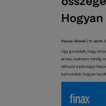
összege
Hogyan 
Klaudia Sibielak
| 19. április
Úgy gondolják, hogy ninc
amely csaknem mindig me
előnyös a pénzügyi helyz
bemutatjuk, hogyan kezdh