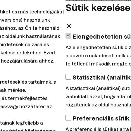
Sütik kezelése
ák. Sajnos e termékek népszerűsége a mai napig m
ütiket és más technológiákat
nversions) használunk
close
ásához, az Ön felhasználói
yi piacokon 2024-ben már számos termék áll rendel
Elengedhetetlen sü
az oldalunk használatának
is. Többek között a Finax is az ő igényeik kielégítés
hirdetések célzása és
Az elengedhetetlen sütik biz
kelése érdekében. Ezért
bot-tanácsadók is.
alapvető működését, nélkül
 hozzájárulására ahhoz,
feltétlenül működik megfele
jában a robot-tanácsadó?
Statisztikai (analitik
nácsadó valójában egy olyan algoritmus, amely segít
rdetések és tartalmak, a
A statisztikai (analitikai) süt
 beállításában és kezelésében. Kezdetben az Önök pr
mak mérése,
weboldalt azzal, hogy adato
orizontjuk, tapasztalataik vagy kockázattűrő képesség
 és termékfejlesztés
rögzítenek az oldal használa
 és/vagy hozzáférés az
elő stratégia kiválasztásához, majd gondoskodik bef
rtama alatt (például az átsúlyozás révén). Emellett az
Preferenciális sütik
ainak legfeljebb a
kiküszöböli az emberi tényező okozta hibákat is.
A preferenciális sütiket arra