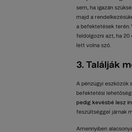
sem, ha igazán szükség
majd a rendelkezésükr
a befektetések terén.
feldolgozni azt, ha 20 
lett volna szó.
3. Találják
A pénzügyi eszközök s
befektetési lehetőségek
pedig kevésbé lesz ín
feszültséggel járnak m
Amennyiben alacsonyab