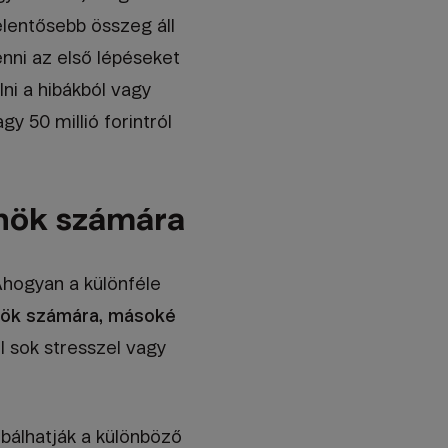
elentősebb összeg áll
nni az első lépéseket
ni a hibákból vagy
gy 50 millió forintról
Önök számára
Ahogyan a különféle
nök számára, másoké
 sok stresszel vagy
bálhatják a különböző