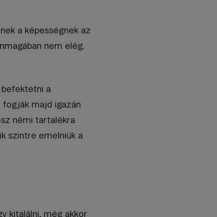
Ennek a képességnek az
 önmagában nem elég.
 befektetni a
r fogják majd igazán
esz némi tartalékra
k szintre emelniük a
 kitalálni, még akkor