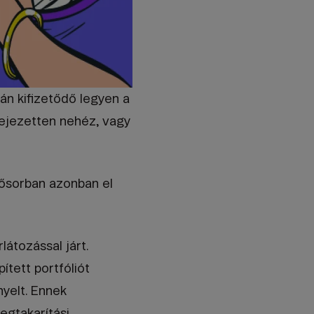
án kifizetődő legyen a
fejezetten nehéz, vagy
sősorban azonban el
átozással járt.
tett portfóliót
nyelt. Ennek
egtakarítási