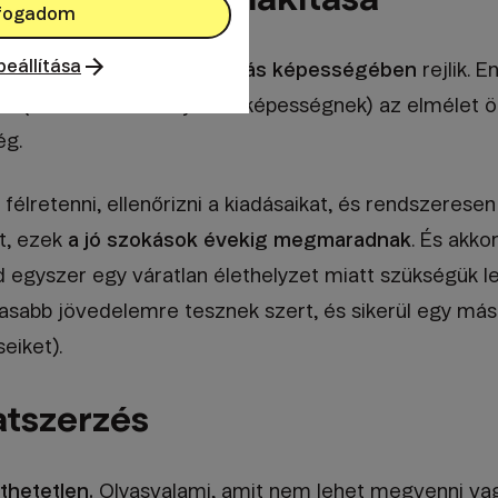
fogadom
beállítása
a
a pénzzel való gazdálkodás képességében
rejlik. 
ban (akárcsak bármely más képességnek) az elmélet
ég.
élretenni, ellenőrizni a kiadásaikat, és rendszeresen
t, ezek
a jó szokások évekig megmaradnak
. És akko
d egyszer egy váratlan élethelyzet miatt szükségük l
sabb jövedelemre tesznek szert, és sikerül egy mási
eiket).
atszerzés
thetetlen.
Olyasvalami, amit nem lehet megvenni vagy