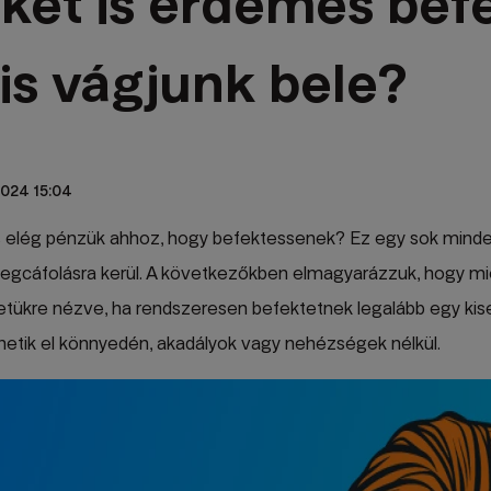
ket is érdemes befe
is vágjunk bele?
 2024 15:04
s elég pénzük ahhoz, hogy befektessenek? Ez egy sok mindenk
gcáfolásra kerül. A következőkben elmagyarázzuk, hogy mié
etükre nézve, ha rendszeresen befektetnek legalább egy kise
etik el könnyedén, akadályok vagy nehézségek nélkül.