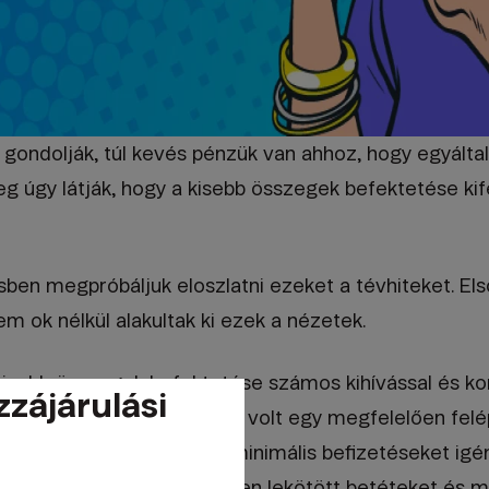
 gondolják, túl kevés pénzük van ahhoz, hogy egyáltal
eg úgy látják, hogy a kisebb összegek befektetése ki
ben megpróbáljuk eloszlatni ezeket a tévhiteket. El
m ok nélkül alakultak ki ezek a nézetek.
isebb összegek befektetése számos kihívással és korl
zzájárulási
tén meglehetősen nehéz volt egy megfelelően felépí
ektetés jelentős összegű minimális befizetéseket igé
rek gyakran a kedvezőtlen lekötött betéteket és m