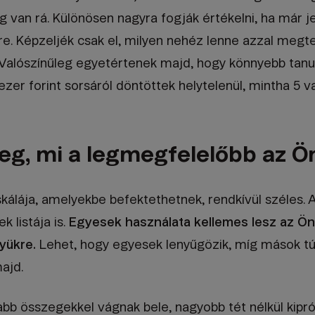
 van rá. Különösen nagyra fogják értékelni, ha már j
e. Képzeljék csak el, milyen nehéz lenne azzal megte
 Valószínűleg egyetértenek majd, hogy könnyebb tanul
ezer forint sorsáról döntöttek helytelenül, mintha 5 va
 meg, mi a legmegfelelőbb az 
kálája, amelyekbe befektethetnek, rendkívül széles. 
 listája is.
Egyesek használata kellemes lesz az Ö
yükre.
Lehet, hogy egyesek lenyűgözik, míg mások túl
ajd.
b összegekkel vágnak bele, nagyobb tét nélkül kipró