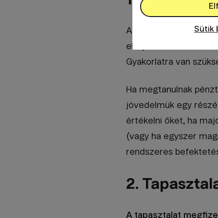
El
Sütik 
A vagyonépítés kulcs
elsajátításához azon
Gyakorlatra van szüks
Ha megtanulnak pénzt f
jövedelmük egy részé
értékelni őket, ha maj
(vagy ha egyszer maga
rendszeres befektetés
2. Tapasztal
A tapasztalat megfize