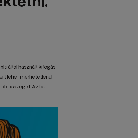
ktetni.
i által használt kifogás,
rt lehet mérhetetlenül
bb összeget. Azt is