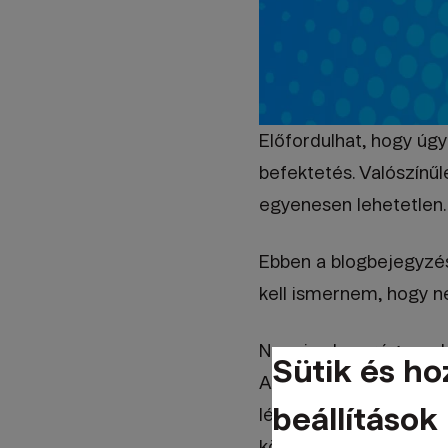
Előfordulhat, hogy úgy
befektetés. Valószínűl
egyenesen lehetetlen.
Ebben a blogbejegyzés
kell ismernem, hogy ne
Nem is olyan régen a k
Sütik és ho
Alacsony összegek ese
beállítások
létrehozni, és sok bef
következtében az embe