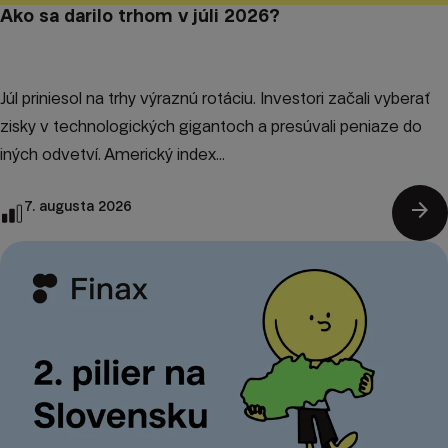
Ako sa darilo trhom v júli 2026?
Júl priniesol na trhy výraznú rotáciu. Investori začali vyberať
zisky v technologických gigantoch a presúvali peniaze do
iných odvetví. Americký index...
arrow_forward
7. augusta 2026