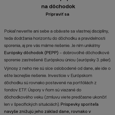
na dôchodok
Pripraviť sa
Pokiaľ neveríte ani sebe a obávate sa vlastnej disciplíny,
teda dodržania horizontu do dôchodku a pravidelnosti
sporenia, aj pre vás máme riešenie. Je ním unikátny
Európsky dôchodok (PEPP)
– dobrovoľné dôchodkové
sporenie zastrešené Európskou úniou (európsky 3. pilier).
Výnosy z neho nie sú síce oslobodené od dane, ale ide o
ešte lacnejšie riešenie. Investície v Európskom
dôchodku sú rovnako postavené na portfóliách z
fondov ETF. Úspory v ňom sú viazané do
dôchodkového veku (zmluvu viete predčasne ukončiť
len v špecifických situáciách).
Príspevky sporiteľa
navyše znižujú jeho základ dane, rovnako v