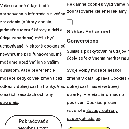
Reklamné cookies využívame n
ktoré platíte
Vaše osobné údaje budú
zobrazovanie cielenej reklamy.
spracované a informácie z vášho
Akú časť zo zarobených peňazí by ste z vlastnej vôle
zariadenia (súbory cookie,
odovzdali štátu? 1 %, 2 % alebo možno 10 %?
jedinečné identifikátory a ďalšie
Súhlas Enhanced
V skutočnom živote však nemáte veľmi na výber. Keď
údaje zariadenia) môžu byť
Conversions
investujete, v zásade z každých 100 eur zarobeného
uchovávané. Niektoré cookies sú
Súhlas s poskytovaním údajov 
zisku musíte odovzdať štátu 19 eur, prípadne 25 eur, ak
nevyhnutné pre fungovanie, iné
účely zefektívnenia marketingu
sú vaše príjmy väčšie. To je tzv. daň z kapitálových
môžeme používať len s vaším
výnosov. Ale ak si myslíte, že v živote neuniknete len
súhlasom. Vaše preferencie
Svoje voľby môžete neskôr
smrti a daniam, tak aspoň v jednej z týchto vecí sa
môžete kedykoľvek zmeniť cez
zmeniť v časti Správa Cookies 
môžete mýliť.
odkaz v dolnej časti stránky. Viac
dolnej časti našej webovej
o našich
zásadách ochrany
stránky. Pre viac informácií o
Politici si aspoň čiastočne uvedomujú ohromné slabiny
súkromia
.
používaní Cookies prosím
dôchodkového systému. Snažia sa nás teda povzbudiť,
navštívte
Zásady ochrany
aby sme sa o svoje dôchodky postarali na vlastnú päsť, a
osobných údajov
.
preto schválili isté daňové oslobodenia a vytvorili
Pokračovať s
nevyhnutnými
niekoľko programov, ktoré ponúkajú mnohé výhody.