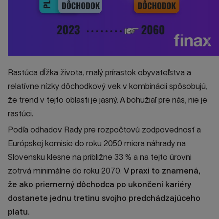
Rastúca dĺžka života, malý prírastok obyvateľstva a
relatívne nízky dôchodkový vek v kombinácii spôsobujú,
že trend v tejto oblasti je jasný. A bohužiaľ pre nás, nie je
rastúci.
Podľa odhadov Rady pre rozpočtovú zodpovednosť a
Európskej komisie do roku 2050 miera náhrady na
Slovensku klesne na približne 33 % a na tejto úrovni
zotrvá minimálne do roku 2070.
V praxi to znamená,
že ako priemerný dôchodca po ukončení kariéry
dostanete jednu tretinu svojho predchádzajúceho
platu.