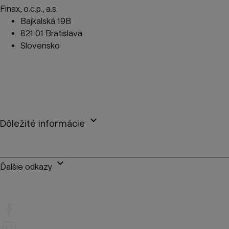
Finax, o.c.p., a.s.
Bajkalská 19B
821 01 Bratislava
Slovensko
perm_phone_msg
+421 2 2100 9985
mail
client@finax.eu
keyboard_arrow_down
Dôležité informácie
keyboard_arrow_down
Ďalšie odkazy