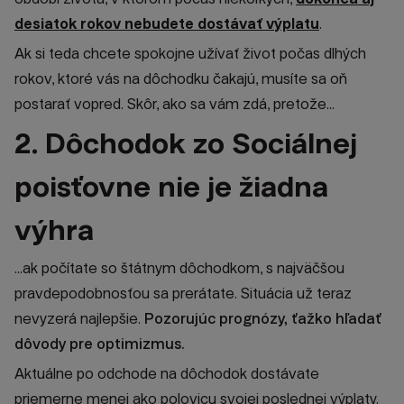
desiatok rokov nebudete dostávať výplatu
.
Ak si teda chcete spokojne užívať život počas dlhých
rokov, ktoré vás na dôchodku čakajú, musíte sa oň
postarať vopred. Skôr, ako sa vám zdá, pretože...
2. Dôchodok zo Sociálnej
poisťovne nie je žiadna
výhra
...ak počítate so štátnym dôchodkom, s najväčšou
pravdepodobnosťou sa prerátate. Situácia už teraz
nevyzerá najlepšie.
Pozorujúc prognózy, ťažko hľadať
dôvody pre optimizmus.
Aktuálne po
odchode na dôchodok
dostávate
priemerne menej ako polovicu svojej poslednej výplaty.