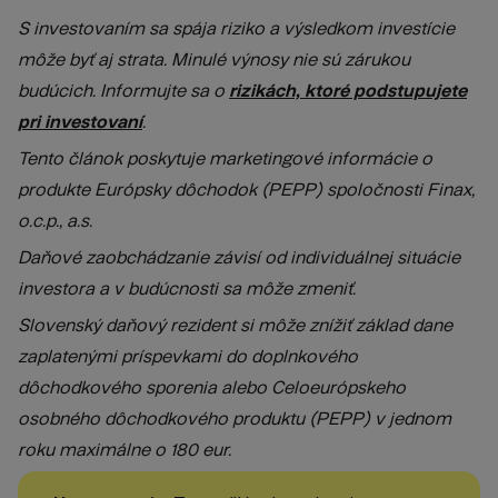
S investovaním sa spája riziko a výsledkom investície
môže byť aj strata. Minulé výnosy nie sú zárukou
budúcich. Informujte sa o
rizikách, ktoré podstupujete
pri investovaní
.
Tento článok poskytuje marketingové informácie
o
produkte Európsky dôchodok (PEPP) spoločnosti Finax,
o.c.p., a.s.
Daňové zaobchádzanie závisí od individuálnej situácie
investora a v budúcnosti sa môže zmeniť.
Slovenský daňový rezident si môže znížiť základ dane
zaplatenými príspevkami do doplnkového
dôchodkového sporenia alebo Celoeurópskeho
osobného dôchodkového produktu (PEPP) v jednom
roku maximálne o 180 eur.