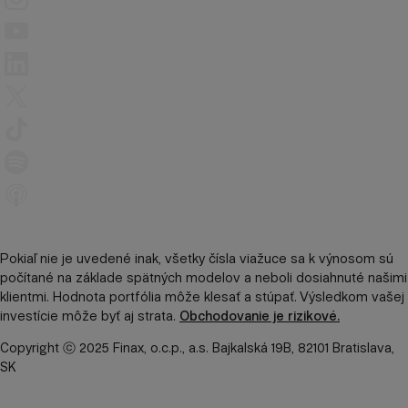
Pokiaľ nie je uvedené inak, všetky čísla viažuce sa k výnosom sú
počítané na základe spätných modelov a neboli dosiahnuté našimi
klientmi. Hodnota portfólia môže klesať a stúpať. Výsledkom vašej
investície môže byť aj strata.
Obchodovanie je rizikové.
Copyright ⓒ 2025 Finax, o.c.p., a.s. Bajkalská 19B, 82101 Bratislava,
SK