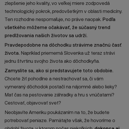
zlepšenie jeho kvality, vo veľkej miere zodpovedá
technologický pokrok, predovšetkým v oblasti medicíny.
Ten rozhodne nespomaľuje, no práve naopak.
Podľa
všetkého m
ôžeme očakávať, že súčasný trend
predlžovania našich životov sa udrží.
Pravdepodobne na dôchodku strávime značnú časť
života.
Napríklad priemerná Slovenka už teraz strávi
jednu štvrtinu svojho života ako dôchodkyňa.
Zamyslite sa, ako si predstavujete toto obdobie.
Chcete žiť pohodlne a nestrachovať sa, či vám
vymeraný dôchodok postačí na nájomné alebo lieky?
Mať čas na pestovanie záhradky a hru s vnúčatami?
Cestovať, objavovať svet?
Neobjavíte Ameriku poukázaním na to, že budete
potrebovať peniaze. Pamätajte však, že hovoríme o
období života, v ktorom počas niekoľkých,
dokonca aj