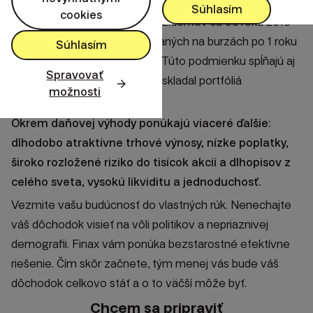
Súhlasím
cookies
Pre slovenských daňových rezidentov sú od roku 2016
výnosy z investícií obchodovaných na burzách po 1 roku
Súhlasím
držania oslobodené od dane. Túto podmienku spĺňajú aj
Spravovať
fondy ETF, z ktorých Finax poskladal portfóliá
možnosti
Inteligentného investovania.
Okrem daňovej výhody ponúkajú viaceré ďalšie:
dlhodobo atraktívne trhové výnosy, nízke poplatky,
široko rozložené riziko do tisícok akcií a dlhopisov z
celého sveta, vysokú likviditu a jednoduchosť.
Vezmite vašu budúcnosť do vlastných rúk. Nenechajte
váš dôchodok visieť na vôli politikov a nepriaznivej
demografii. Finax vám ponúka bezstarostné efektívne
riešenie. Čím skôr začnete, tým menej vás bude váš
dôchodok celkovo stáť a o to väčší môže byť.
Chcem sa pripraviť