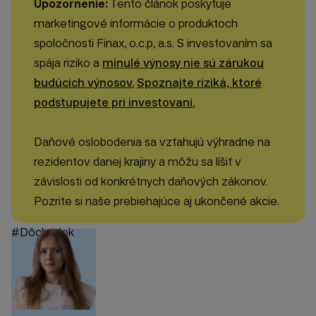
Upozornenie:
Tento článok poskytuje
marketingové informácie o produktoch
spoločnosti Finax, o.c.p, a.s. S investovaním sa
spája riziko a
minulé výnosy nie sú zárukou
budúcich výnosov.
Spoznajte riziká, ktoré
podstupujete pri investovaní.
Daňové oslobodenia sa vzťahujú výhradne na
rezidentov danej krajiny a môžu sa líšiť v
závislosti od konkrétnych daňových zákonov.
Pozrite si naše prebiehajúce aj ukončené akcie.
#Dôchodok