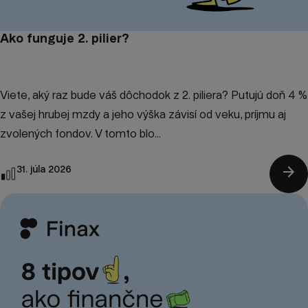
Ako funguje 2. pilier?
Viete, aký raz bude váš dôchodok z 2. piliera? Putujú doň 4 %
z vašej hrubej mzdy a jeho výška závisí od veku, príjmu aj
zvolených fondov. V tomto blo...
arrow_forward
31. júla 2026