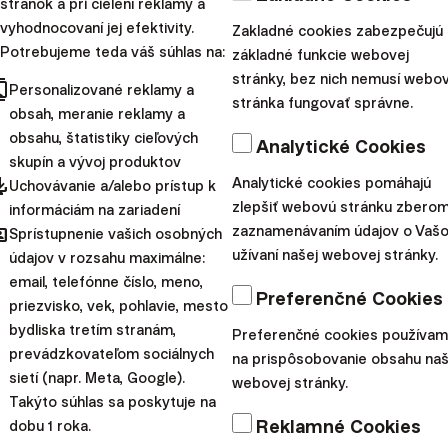
stránok a pri cielení reklamy a
neskôr.
vyhodnocovaní jej efektivity.
Zakladné cookies zabezpečujú
Straší
vás vízia práce do sedemdesiatky? Nechcete
Potrebujeme teda váš súhlas na:
základné funkcie webovej
čakať, kým vám štát dovolí prejsť na zaslúžený
stránky, bez nich nemusí webo
cts
Personalizované reklamy a
odpočinok? A čo ak by som vám povedala, že možno
stránka fungovať správne.
obsah, meranie reklamy a
vôbec nemusíte?
obsahu, štatistiky cieľových
Analytické Cookies
Dôchodok nemusí znamenať len stiahnutie sa zo života
skupín a vývoj produktov
pdated
Analytické cookies pomáhajú
po dosiahnutí veku stanoveného vládou. Samozrejme,
Uchovávanie a/alebo prístup k
zlepšiť webovú stránku zberom
informáciám na zariadení
nie je to také jednoduché. Nájdu sa však takí, ktorí
hared
zaznamenávaním údajov o Vaš
Sprístupnenie vašich osobných
prijímajú túto výzvu (a je ich čoraz viac).
užívaní našej webovej stránky.
údajov v rozsahu maximálne:
Zástancovia FIRE
(Financial Independence, Retire
email, telefónne číslo, meno,
Preferenčné Cookies
Early)
túžia dosiahnuť
finančnú nezávislosť, a v rámci
priezvisko, vek, pohlavie, mesto
možností prejsť na dôchodok čo najskôr pred
bydliska tretím stranám,
Preferenčné cookies používa
prevádzkovateľom sociálnych
dosiahnutím dôchodkového veku.
Ich spojencom je
na prispôsobovanie obsahu naš
sietí (napr. Meta, Google).
webovej stránky.
primerane dlhý investičný horizont.
Takýto súhlas sa poskytuje na
5. Máte šancu znížiť dane,
Reklamné Cookies
dobu 1 roka.