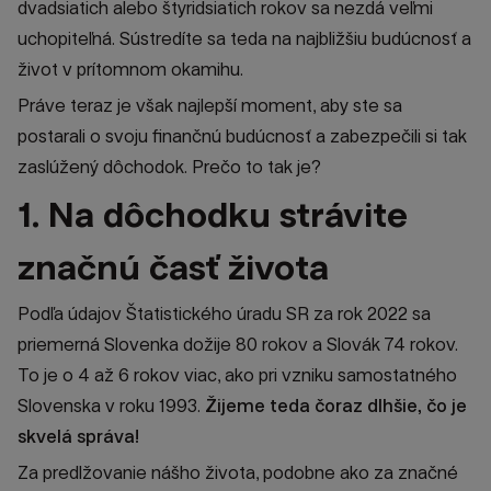
dvadsiatich alebo štyridsiatich rokov sa nezdá veľmi
uchopiteľná. Sústredíte sa teda na najbližšiu budúcnosť a
život v prítomnom okamihu.
Práve teraz je však najlepší moment, aby ste sa
postarali o svoju finančnú budúcnosť a zabezpečili si tak
zaslúžený dôchodok. Prečo to tak je?
1. Na dôchodku strávite
značnú časť života
Podľa údajov Štatistického úradu SR za rok 2022 sa
priemerná Slovenka dožije 80 rokov a Slovák 74 rokov.
To je o 4 až 6 rokov viac, ako pri vzniku samostatného
Slovenska v roku 1993.
Žijeme teda čoraz dlhšie, čo je
skvelá správa!
Za predlžovanie nášho života, podobne ako za značné