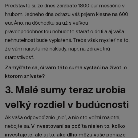
Predstavte si, že dnes zarábate 1800 eur mesačne v
hrubom. Jedného dňa odrazu váš príjem klesne na 600
eur. Áno, na dôchodku sa už s veľkou
pravdepodobnosťou nebudete starať o deti a aj vaša
nehnuteľnosť bude vyplatená. Treba však myslieť na to,
že vám narastú iné náklady, napr. na zdravotnú
starostlivosť.
Zamýšľate sa, či vám táto suma vystačí na život, o
ktorom snívate?
3. Malé sumy teraz urobia
veľký rozdiel v budúcnosti
Ak vaša odpoveď znie „nie“, a nie ste veľmi majetní,
nebojte sa.
V investovaní sa počíta nielen to, koľko
investujete, ale aj to, ako dlho môžu vaše peniaze