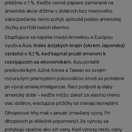
približne o 1 %. Keďže cenné papiere zamerané na
americké akcie držíme v dolároch bez menového
zabezpečenia, tento pohyb spôsobil pokles americkej
zložky portfólií našich klientov.
Stupňujúce sa napätie medzi Amerikou a Európou
využíva Ázia.
Index ázijských krajín (okrem Japonska)
vzrástol o 6,1 %, keď kapitál prúdil smerom k
rozvíjajúcim sa ekonomikám.
Áziu potiahli
predovšetkým Južná Kórea a Taiwan so svojím
rozvinutým priemyslom polovodičov, ktoré sú potrebné
pri vývoji umelej inteligencie. Rast podporil aj slabý
americký dolár – keďže môžu získať za vlastnú menu
viac dolárov, existujúce pôžičky sa stávajú lacnejšími.
Dlhopisové trhy mali v januári zmiešaný vývoj. Pri
dlhopisoch je dôležité pripomenúť, že výnosy sa
pohybujú opačne ako ich ceny. Keď výnosy rastú, ceny