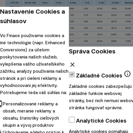
Nastavenie Cookies a
súhlasov
Vo Finaxe používame cookies a
iné technológie (napr. Enhanced
Správa Cookies
Conversions) za účelom
poskytovania našich služieb,
close
vylepšenia vášho užívateľského
zážitku, analýzy používania našich
info
Základné Cookies
stránok a pri cielení reklamy a
vyhodnocovaní jej efektivity.
Zakladné cookies zabezpečujú
Potrebujeme teda váš súhlas na:
základné funkcie webovej
stránky, bez nich nemusí webo
cts
Napriek tomu však dlhopisové ETF nakoniec skončili
Personalizované reklamy a
stránka fungovať správne.
obsah, meranie reklamy a
v miernom zisku, pretože v iných regiónoch sveta
obsahu, štatistiky cieľových
Analytické Cookies
výnosy naopak klesali a ceny dlhopisov rástli.
Slabší
skupín a vývoj produktov
vývoj v USA tak vyvážili lepšie výsledky v iných častiach
pdated
Analytické cookies pomáhajú
Uchovávanie a/alebo prístup k