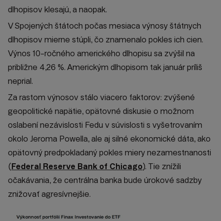
dlhopisov klesajú, a naopak.
V Spojených štátoch počas mesiaca výnosy štátnych
dlhopisov mierne stúpli, čo znamenalo pokles ich cien.
Výnos 10-ročného amerického dlhopisu sa zvýšil na
približne 4,26 %. Americkým dlhopisom tak január príliš
neprial.
Za rastom výnosov stálo viacero faktorov: zvýšené
geopolitické napätie, opätovné diskusie o možnom
oslabení nezávislosti Fedu v súvislosti s vyšetrovaním
okolo Jeroma Powella, ale aj silné ekonomické dáta, ako
opätovný predpokladaný pokles miery nezamestnanosti
(
Federal Reserve Bank of Chicago
). Tie znížili
očakávania, že centrálna banka bude úrokové sadzby
znižovať agresívnejšie.