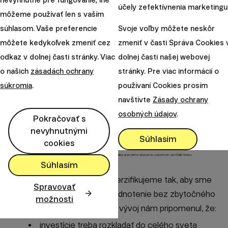
Najvýraznejší rast spomedzi našich stratégií
nevyhnutné pre fungovanie, iné
účely zefektívnenia marketingu
Investovania do ETF zaznamenalo dynamické
môžeme používať len s vaším
portfólio 100/0 (akciové/dlhopisové ETF), ktoré
súhlasom. Vaše preferencie
Svoje voľby môžete neskôr
narástlo o 1,93 %.
Dlhopisová stratégia 0/100 narástla o
môžete kedykoľvek zmeniť cez
zmeniť v časti Správa Cookies 
0,18 %. Hodnota Peňaženky sa zvýšila o 0,29 % a Bystrý
odkaz v dolnej časti stránky. Viac
dolnej časti našej webovej
vklad si polepšil o 0,14 %.
o našich
zásadách ochrany
stránky. Pre viac informácií o
súkromia
.
používaní Cookies prosím
navštívte
Zásady ochrany
osobných údajov
.
Pokračovať s
nevyhnutnými
Súhlasím
cookies
Súhlasím
Vo Finaxe vaše investície diverzifikujeme tak, aby sme
Spravovať
vám priniesli čo najvyššie zhodnotenie bez zbytočného
možnosti
navyšovania rizika. Januárový vývoj nám pripomenul, že:
investície treba rozkladať do celého sveta