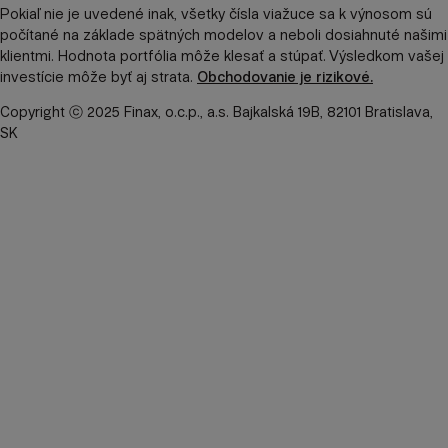
Pokiaľ nie je uvedené inak, všetky čísla viažuce sa k výnosom sú
počítané na základe spätných modelov a neboli dosiahnuté našimi
klientmi. Hodnota portfólia môže klesať a stúpať. Výsledkom vašej
investície môže byť aj strata.
Obchodovanie je rizikové.
Copyright ⓒ 2025 Finax, o.c.p., a.s. Bajkalská 19B, 82101 Bratislava,
SK