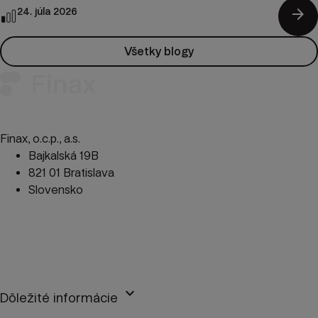
arrow_forward
24. júla 2026
Všetky blogy
Finax, o.c.p., a.s.
Bajkalská 19B
821 01 Bratislava
Slovensko
perm_phone_msg
+421 2 2100 9985
mail
client@finax.eu
keyboard_arrow_down
Dôležité informácie