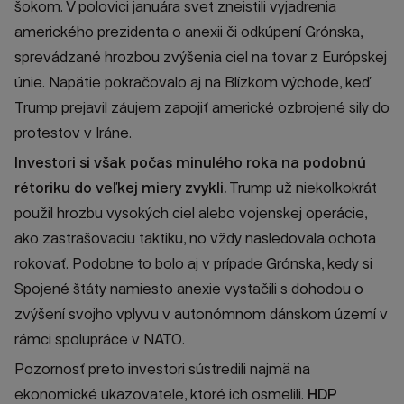
šokom. V polovici januára svet zneistili vyjadrenia
amerického prezidenta o anexii či odkúpení Grónska,
sprevádzané hrozbou zvýšenia ciel na tovar z Európskej
únie. Napätie pokračovalo aj na Blízkom východe, keď
Trump prejavil záujem zapojiť americké ozbrojené sily do
protestov v Iráne.
Investori si však počas minulého roka na podobnú
rétoriku do veľkej miery zvykli.
Trump už niekoľkokrát
použil hrozbu vysokých ciel alebo vojenskej operácie,
ako zastrašovaciu taktiku, no vždy nasledovala ochota
rokovať. Podobne to bolo aj v prípade Grónska, kedy si
Spojené štáty namiesto anexie vystačili s dohodou o
zvýšení svojho vplyvu v autonómnom dánskom území v
rámci spolupráce v NATO.
Pozornosť preto investori sústredili najmä na
ekonomické ukazovatele, ktoré ich osmelili.
HDP