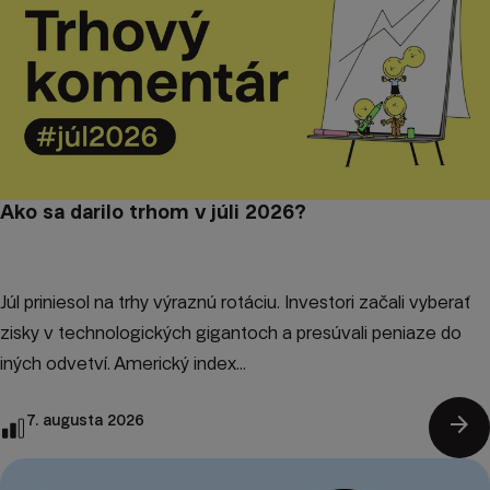
Ako sa darilo trhom v júli 2026?
Júl priniesol na trhy výraznú rotáciu. Investori začali vyberať
zisky v technologických gigantoch a presúvali peniaze do
iných odvetví. Americký index...
arrow_forward
7. augusta 2026