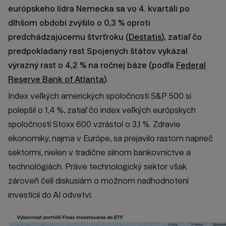
európskeho lídra Nemecka sa vo 4. kvartáli po
dlhšom období zvýšilo o 0,3 %
oproti
predchádzajúcemu štvrťroku
(
Destatis
), zatiaľ čo
predpokladaný rast Spojených štátov vykázal
výrazný rast o 4,2 % na ročnej báze (podľa
Federal
Reserve Bank of Atlanta
).
Index veľkých amerických spoločností S&P 500 si
polepšil o 1,4 %, zatiaľ čo index veľkých európskych
spoločností Stoxx 600 vzrástol o 3,1 %. Zdravie
ekonomiky, najmä v Európe, sa prejavilo rastom naprieč
sektormi, nielen v tradične silnom bankovníctve a
technológiách. Práve technologický sektor však
zároveň čelí diskusiám o možnom nadhodnotení
investícií do AI odvetví.