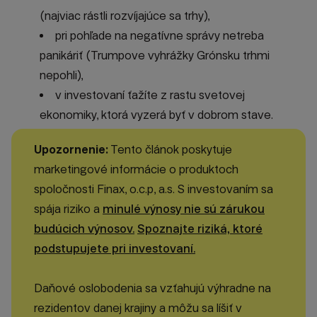
(najviac rástli rozvíjajúce sa trhy),
pri pohľade na negatívne správy netreba
panikáriť (Trumpove vyhrážky Grónsku trhmi
nepohli),
v investovaní ťažíte z rastu svetovej
ekonomiky, ktorá vyzerá byť v dobrom stave.
Upozornenie:
Tento článok poskytuje
marketingové informácie o produktoch
spoločnosti Finax, o.c.p, a.s. S investovaním sa
spája riziko a
minulé výnosy nie sú zárukou
budúcich výnosov.
Spoznajte riziká, ktoré
podstupujete pri investovaní.
Daňové oslobodenia sa vzťahujú výhradne na
rezidentov danej krajiny a môžu sa líšiť v