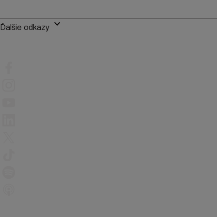
keyboard_arrow_down
Ďalšie odkazy