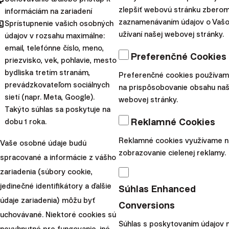
sveta, ako nárast záujmu o nemecké dlhopisy vďaka
zlepšiť webovú stránku zberom
informáciám na zariadení
hared
rastu HDP, francúzske pre politickú stabilizáciu či
zaznamenávaním údajov o Vaš
Sprístupnenie vašich osobných
užívaní našej webovej stránky.
korporátne dlhopisy.
údajov v rozsahu maximálne:
email, telefónne číslo, meno,
Drahé kovy, ktoré ešte koncom roka 2025 dosahovali
Preferenčné Cookies
priezvisko, vek, pohlavie, mesto
historické maximá a v januári pokračovali v raste, však
bydliska tretím stranám,
Preferenčné cookies používa
začiatkom februára výraznejšie poklesli. Tieto udalosti
prevádzkovateľom sociálnych
na prispôsobovanie obsahu naš
nám pripomínajú dôležitú lekciu:
pri investovaní treba
sietí (napr. Meta, Google).
webovej stránky.
úspory
rozložiť naprieč regiónmi aj odvetviami a
Takýto súhlas sa poskytuje na
Reklamné Cookies
dobu 1 roka.
nestávkovať väčšinu úspor na to, čo v nedávnej
dobe rástlo najviac.
Reklamné cookies využívame n
Vaše osobné údaje budú
zobrazovanie cielenej reklamy.
Spomedzi ETF fondov zahrnutých v našich
spracované a informácie z vášho
portfóliách sa tým najvýkonnejším stal fond
zariadenia (súbory cookie,
sledujúci akcie rozvíjajúcich sa trhov, ktorý dosiahol
jedinečné identifikátory a ďalšie
Súhlas Enhanced
6,35 % rast
. Najvyššiu stratu vykázal fond akcií veľkých
údaje zariadenia) môžu byť
Conversions
amerických spoločností, a to 0,47 %.
uchovávané. Niektoré cookies sú
Súhlas s poskytovaním údajov 