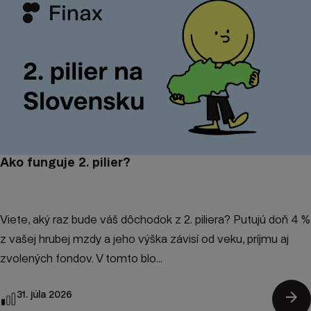
Ako funguje 2. pilier?
Viete, aký raz bude váš dôchodok z 2. piliera? Putujú doň 4 %
z vašej hrubej mzdy a jeho výška závisí od veku, príjmu aj
zvolených fondov. V tomto blo...
arrow_forward
31. júla 2026