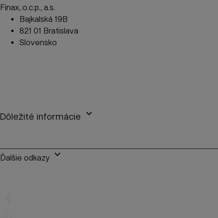
Finax, o.c.p., a.s.
Bajkalská 19B
821 01 Bratislava
Slovensko
perm_phone_msg
+421 2 2100 9985
mail
client@finax.eu
keyboard_arrow_down
Dôležité informácie
keyboard_arrow_down
Ďalšie odkazy