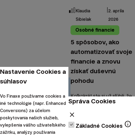
|
Klaudia
2. apríla
Sibielak
2026
Osobné financie
5 spôsobov, ako
automatizovať svoje
financie a znovu
získať duševnú
Nastavenie Cookies a
pohodu
súhlasov
Koľkokrát ste si už sľúbili, že
Vo Finaxe používame cookies a
Správa Cookies
iné technológie (napr. Enhanced
si konečne dáte do poriadku
Conversions) za účelom
svoje financie, no chýba vám
close
poskytovania našich služieb,
na to čas, energia alebo
info
vylepšenia vášho užívateľského
Základné Cookies
priestor v hlave? Nevinné
zážitku, analýzy používania