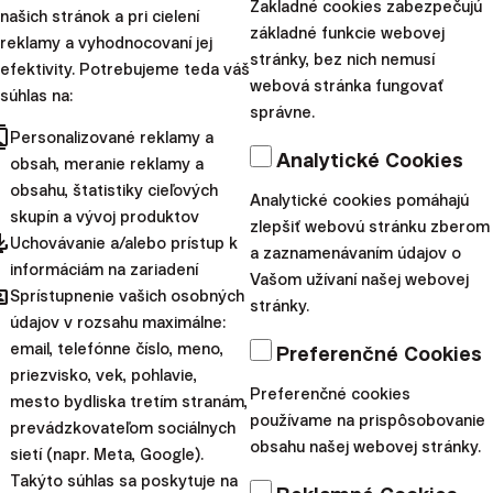
Zakladné cookies zabezpečujú
„Urobím to...
našich stránok a pri cielení
základné funkcie webovej
reklamy a vyhodnocovaní jej
|
stránky, bez nich nemusí
Klaudia
30. septembra
efektivity. Potrebujeme teda váš
webová stránka fungovať
Sibielak
2025
súhlas na:
správne.
Slovenky Investujú
cts
Personalizované reklamy a
Analytické Cookies
obsah, meranie reklamy a
Dámy, poďme
obsahu, štatistiky cieľových
Analytické cookies pomáhajú
investovať!
skupín a vývoj produktov
zlepšiť webovú stránku zberom
pdated
Uchovávanie a/alebo prístup k
a zaznamenávaním údajov o
Financie, kapitálové trhy,
informáciám na zariadení
Vašom užívaní našej webovej
hared
investície. Ešte donedávna
Sprístupnenie vašich osobných
stránky.
údajov v rozsahu maximálne:
boli tieto témy nespravodlivo
email, telefónne číslo, meno,
Preferenčné Cookies
vyhradzované iba pre mužov.
priezvisko, vek, pohlavie,
Dnes vám však ukážeme,
Preferenčné cookies
mesto bydliska tretím stranám,
prečo by mal te...
používame na prispôsobovanie
prevádzkovateľom sociálnych
obsahu našej webovej stránky.
sietí (napr. Meta, Google).
|
Klaudia Sibielak
26. júla 2024
Takýto súhlas sa poskytuje na