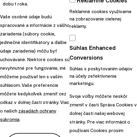
Reklamné Cookies
Osobné financie
dobu 1 roka.
Reklamné cookies využívame
6 dôvodov, prečo sa
Vaše osobné údaje budú
na zobrazovanie cielenej
oplatí investovať aj
spracované a informácie z vášho
reklamy.
zariadenia (súbory cookie,
malé sumy
jedinečné identifikátory a ďalšie
Súhlas Enhanced
Máte pocit, že nemáte dosť
údaje zariadenia) môžu byť
Conversions
peňazí na investovanie? Nič
uchovávané. Niektoré cookies sú
by nemohlo byť ďalej od
nevyhnutné pre fungovanie, iné
Súhlas s poskytovaním údajov
na účely zefektívnenia
pravdy. V tomto blogu sa
môžeme používať len s vaším
marketingu.
pozrieme na to, ako si vďaka
súhlasom. Vaše preferencie
pravidelnému inve...
môžete kedykoľvek zmeniť cez
Svoje voľby môžete neskôr
odkaz v dolnej časti stránky. Viac
zmeniť v časti Správa Cookies v
|
Klaudia
24. mája
o našich
zásadách ochrany
dolnej časti našej webovej
Sibielak
2024
súkromia
.
stránky. Pre viac informácií o
Osobné financie
používaní Cookies prosím