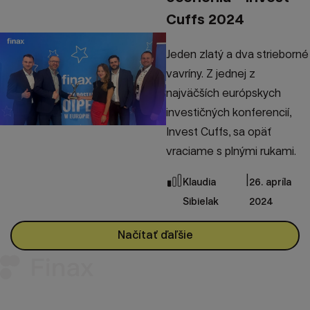
Cuffs 2024
Jeden zlatý a dva strieborné
vavríny. Z jednej z
najväčších európskych
investičných konferencií,
Invest Cuffs, sa opäť
vraciame s plnými rukami.
|
Klaudia
26. apríla
Sibielak
2024
Načítať ďaľšie