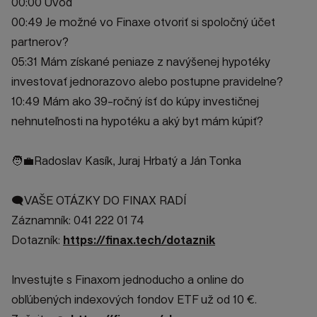
00:00 Úvod
00:49 Je možné vo Finaxe otvoriť si spoločný účet
partnerov?
05:31 Mám získané peniaze z navýšenej hypotéky
investovať jednorazovo alebo postupne pravidelne?
10:49 Mám ako 39-ročný ísť do kúpy investičnej
nehnuteľnosti na hypotéku a aký byt mám kúpiť?
🧑‍💼Radoslav Kasík, Juraj Hrbatý a Ján Tonka
🗨️VAŠE OTÁZKY DO FINAX RADÍ
Záznamník: 041 222 01 74
Dotazník:
https://finax.tech/dotaznik
Investujte s Finaxom jednoducho a online do
obľúbených indexových fondov ETF už od 10 €.