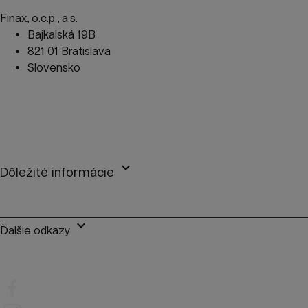
Finax, o.c.p., a.s.
Bajkalská 19B
821 01 Bratislava
Slovensko
perm_phone_msg
+421 2 2100 9985
mail
client@finax.eu
keyboard_arrow_down
Dôležité informácie
keyboard_arrow_down
Ďalšie odkazy