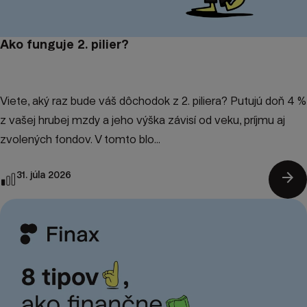
Ako funguje 2. pilier?
Viete, aký raz bude váš dôchodok z 2. piliera? Putujú doň 4 %
z vašej hrubej mzdy a jeho výška závisí od veku, príjmu aj
zvolených fondov. V tomto blo...
arrow_forward
31. júla 2026