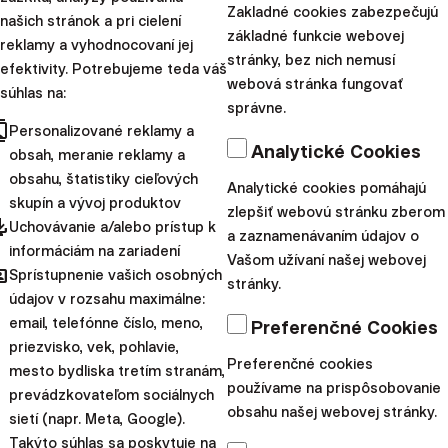
Zakladné cookies zabezpečujú
našich stránok a pri cielení
🌐SOCIÁLNE SIETE
základné funkcie webovej
reklamy a vyhodnocovaní jej
Facebook:
https://facebook.com/FINAXocp
stránky, bez nich nemusí
efektivity. Potrebujeme teda váš
webová stránka fungovať
Instagram:
https://instagram.com/finax_sk
súhlas na:
správne.
LinkedIn:
https://finax.tech/linkedin
cts
Personalizované reklamy a
X (Twitter):
https://twitter.com/FinaxInvesting
Analytické Cookies
obsah, meranie reklamy a
obsahu, štatistiky cieľových
Analytické cookies pomáhajú
Upozornenie:
Tento článok poskytuje
skupín a vývoj produktov
zlepšiť webovú stránku zberom
marketingové informácie o produktoch
pdated
Uchovávanie a/alebo prístup k
a zaznamenávaním údajov o
spoločnosti Finax, o.c.p, a.s. S investovaním sa
informáciám na zariadení
Vašom užívaní našej webovej
hared
Sprístupnenie vašich osobných
spája riziko a
minulé výnosy nie sú zárukou
stránky.
údajov v rozsahu maximálne:
budúcich výnosov.
Spoznajte riziká, ktoré
email, telefónne číslo, meno,
Preferenčné Cookies
podstupujete pri investovaní.
priezvisko, vek, pohlavie,
Preferenčné cookies
mesto bydliska tretím stranám,
Daňové oslobodenia sa vzťahujú výhradne na
používame na prispôsobovanie
prevádzkovateľom sociálnych
obsahu našej webovej stránky.
rezidentov danej krajiny a môžu sa líšiť v
sietí (napr. Meta, Google).
Takýto súhlas sa poskytuje na
závislosti od konkrétnych daňových zákonov.