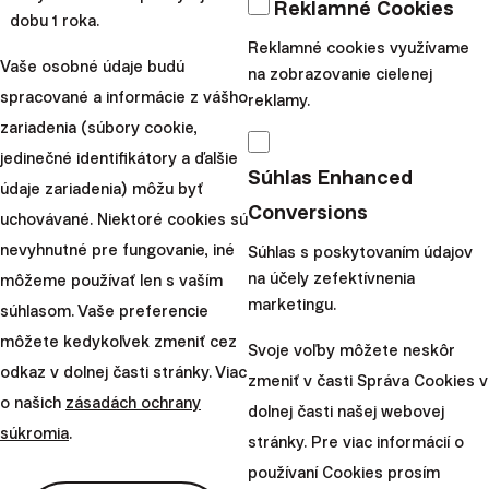
Reklamné Cookies
dobu 1 roka.
Pozrite si naše prebiehajúce aj ukončené akcie.
Reklamné cookies využívame
Vaše osobné údaje budú
na zobrazovanie cielenej
Zdieľajte tento článok:
spracované a informácie z vášho
reklamy.
zariadenia (súbory cookie,
jedinečné identifikátory a ďalšie
Odporúčame
Súhlas Enhanced
údaje zariadenia) môžu byť
Conversions
uchovávané. Niektoré cookies sú
nevyhnutné pre fungovanie, iné
Súhlas s poskytovaním údajov
na účely zefektívnenia
môžeme používať len s vaším
marketingu.
súhlasom. Vaše preferencie
môžete kedykoľvek zmeniť cez
Svoje voľby môžete neskôr
odkaz v dolnej časti stránky. Viac
zmeniť v časti Správa Cookies v
o našich
zásadách ochrany
dolnej časti našej webovej
súkromia
.
stránky. Pre viac informácií o
používaní Cookies prosím