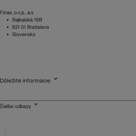
Finax, o.c.p., a.s.
Bajkalská 19B
821 01 Bratislava
Slovensko
perm_phone_msg
+421 2 2100 9985
mail
client@finax.eu
keyboard_arrow_down
Dôležité informácie
keyboard_arrow_down
Ďalšie odkazy