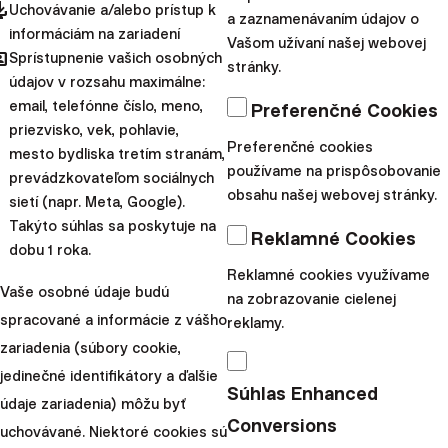
pdated
Uchovávanie a/alebo prístup k
a zaznamenávaním údajov o
informáciám na zariadení
Vašom užívaní našej webovej
hared
Upozornenie:
Tento článok poskytuje
Sprístupnenie vašich osobných
stránky.
údajov v rozsahu maximálne:
marketingové informácie o produktoch
email, telefónne číslo, meno,
Preferenčné Cookies
spoločnosti Finax, o.c.p, a.s. S investovaním sa
priezvisko, vek, pohlavie,
spája riziko a
minulé výnosy nie sú zárukou
Preferenčné cookies
mesto bydliska tretím stranám,
budúcich výnosov.
Spoznajte riziká, ktoré
používame na prispôsobovanie
prevádzkovateľom sociálnych
obsahu našej webovej stránky.
podstupujete pri investovaní.
sietí (napr. Meta, Google).
Takýto súhlas sa poskytuje na
Reklamné Cookies
dobu 1 roka.
Daňové oslobodenia sa vzťahujú výhradne na
Reklamné cookies využívame
rezidentov danej krajiny a môžu sa líšiť v
Vaše osobné údaje budú
na zobrazovanie cielenej
závislosti od konkrétnych daňových zákonov.
spracované a informácie z vášho
reklamy.
Pozrite si naše prebiehajúce aj ukončené akcie.
zariadenia (súbory cookie,
jedinečné identifikátory a ďalšie
Súhlas Enhanced
údaje zariadenia) môžu byť
Conversions
uchovávané. Niektoré cookies sú