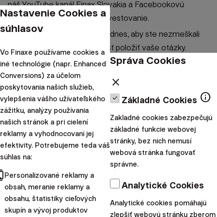
náš YouTube kanál Finax Slovakia a Facebookovú
Nastavenie Cookies a
stránku Finax Inteligentné investovanie.
súhlasov
Registrujte sa na webinár už dnes, aby ste nezmeškali
cenné informácie a príležitosť položiť vaše otázky.
Vo Finaxe používame cookies a
Správa Cookies
Záznam z webinára:
iné technológie (napr. Enhanced
Conversions) za účelom
close
poskytovania našich služieb,
info
vylepšenia vášho užívateľského
Základné Cookies
zážitku, analýzy používania
Zakladné cookies zabezpečujú
našich stránok a pri cielení
základné funkcie webovej
reklamy a vyhodnocovaní jej
stránky, bez nich nemusí
efektivity. Potrebujeme teda váš
Prehrať video
webová stránka fungovať
súhlas na:
správne.
cts
Personalizované reklamy a
Analytické Cookies
obsah, meranie reklamy a
obsahu, štatistiky cieľových
Analytické cookies pomáhajú
skupín a vývoj produktov
zlepšiť webovú stránku zberom