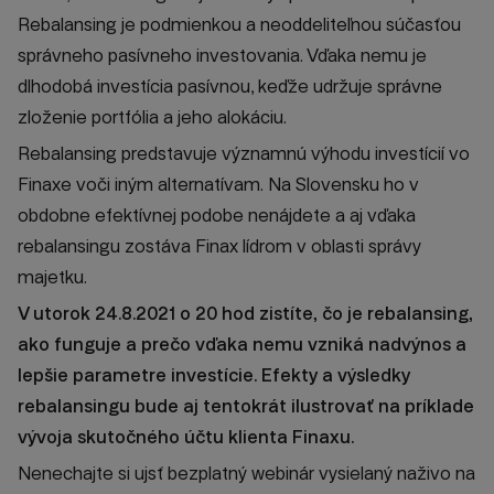
Rebalansing je podmienkou a neoddeliteľnou súčasťou
správneho pasívneho investovania. Vďaka nemu je
dlhodobá investícia pasívnou, keďže udržuje správne
zloženie portfólia a jeho alokáciu.
Rebalansing predstavuje významnú výhodu investícií vo
Finaxe voči iným alternatívam. Na Slovensku ho v
obdobne efektívnej podobe nenájdete a aj vďaka
rebalansingu zostáva Finax lídrom v oblasti správy
majetku.
V utorok 24.8.2021 o 20 hod zistíte, čo je rebalansing,
ako funguje a prečo vďaka nemu vzniká nadvýnos a
lepšie parametre investície. Efekty a výsledky
rebalansingu bude aj tentokrát ilustrovať na príklade
vývoja skutočného účtu klienta Finaxu.
Nenechajte si ujsť bezplatný webinár vysielaný naživo na