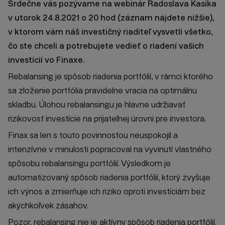
Srdečne vás pozývame na webinár Radoslava Kasíka
v utorok 24.8.2021 o 20 hod (záznam nájdete nižšie),
v ktorom vám náš investičný riaditeľ vysvetlí všetko,
čo ste chceli a potrebujete vedieť o riadení vašich
investícií vo Finaxe.
Rebalansing je spôsob riadenia portfólií, v rámci ktorého
sa zloženie portfólia pravidelne vracia na optimálnu
skladbu. Úlohou rebalansingu je hlavne udržiavať
rizikovosť investície na prijateľnej úrovni pre investora.
Finax sa len s touto povinnosťou neuspokojil a
intenzívne v minulosti popracoval na vyvinutí vlastného
spôsobu rebalansingu portfólií. Výsledkom je
automatizovaný spôsob riadenia portfólií, ktorý zvyšuje
ich výnos a zmierňuje ich riziko oproti investíciám bez
akýchkoľvek zásahov.
Pozor, rebalansing nie je aktívny spôsob riadenia portfólií.