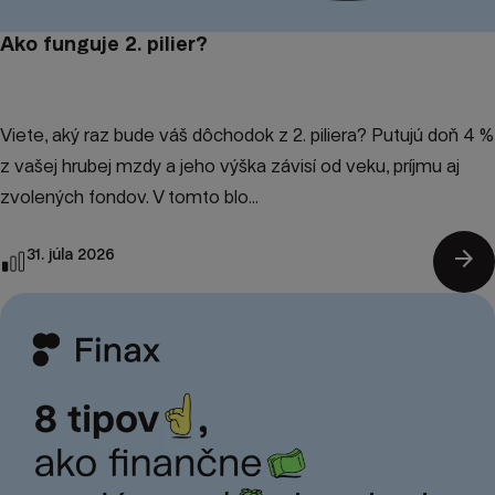
Ako funguje 2. pilier?
Viete, aký raz bude váš dôchodok z 2. piliera? Putujú doň 4 %
z vašej hrubej mzdy a jeho výška závisí od veku, príjmu aj
zvolených fondov. V tomto blo...
arrow_forward
31. júla 2026