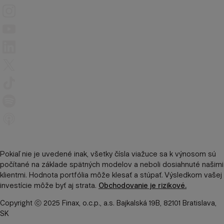
Pokiaľ nie je uvedené inak, všetky čísla viažuce sa k výnosom sú
počítané na základe spätných modelov a neboli dosiahnuté našimi
klientmi. Hodnota portfólia môže klesať a stúpať. Výsledkom vašej
investície môže byť aj strata.
Obchodovanie je rizikové.
Copyright ⓒ 2025 Finax, o.c.p., a.s. Bajkalská 19B, 82101 Bratislava,
SK