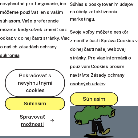
nevyhnutné pre fungovanie, iné
Súhlas s poskytovaním údajov
Radoslav
na účely zefektívnenia
môžeme používať len s vaším
marketingu.
Kasík
súhlasom. Vaše preferencie
Zdieľajte tento článok:
môžete kedykoľvek zmeniť cez
Svoje voľby môžete neskôr
odkaz v dolnej časti stránky. Viac
zmeniť v časti Správa Cookies v
o našich
zásadách ochrany
dolnej časti našej webovej
Odporúčame
súkromia
.
stránky. Pre viac informácií o
používaní Cookies prosím
Pokračovať s
navštívte
Zásady ochrany
nevyhnutnými
osobných údajov
.
cookies
Súhlasím
Súhlasím
Spravovať
možnosti