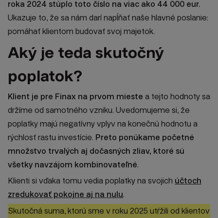
roka 2024 stúplo toto číslo na viac ako 44 000 eur.
Ukazuje to, že sa nám darí napĺňať naše hlavné poslanie:
pomáhať klientom budovať svoj majetok.
Aký je teda skutočný
poplatok?
Klient je pre Finax na prvom mieste
a tejto hodnoty sa
držíme od samotného vzniku. Uvedomujeme si, že
poplatky majú negatívny vplyv na konečnú hodnotu a
rýchlosť rastu investície.
Preto ponúkame početné
množstvo trvalých aj dočasných zliav, ktoré sú
všetky navzájom kombinovateľné
.
Klienti si vďaka tomu vedia poplatky na svojich
účtoch
zredukovať pokojne aj na nulu
.
Skutočná suma, ktorú sme v roku 2025 utŕžili od klientov