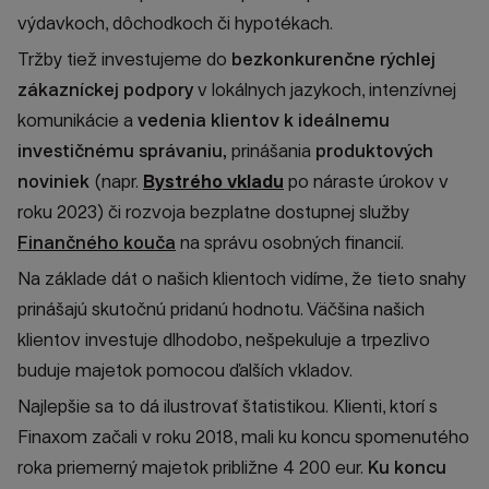
výdavkoch, dôchodkoch či hypotékach.
Tržby tiež investujeme do
bezkonkurenčne rýchlej
zákazníckej podpory
v lokálnych jazykoch, intenzívnej
komunikácie a
vedenia klientov k ideálnemu
investičnému správaniu,
prinášania
produktových
noviniek
(napr.
Bystrého vkladu
po náraste úrokov v
roku 2023) či rozvoja bezplatne dostupnej služby
Finančného kouča
na správu osobných financií.
Na základe dát o našich klientoch vidíme, že tieto snahy
prinášajú skutočnú pridanú hodnotu. Väčšina našich
klientov investuje dlhodobo, nešpekuluje a trpezlivo
buduje majetok pomocou ďalších vkladov.
Najlepšie sa to dá ilustrovať štatistikou. Klienti, ktorí s
Finaxom začali v roku 2018, mali ku koncu spomenutého
roka priemerný majetok približne 4 200 eur.
Ku koncu