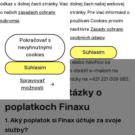
odkaz v dolnej časti stránky. Viac
dolnej časti našej webovej
o našich
zásadách ochrany
stránky. Pre viac informácií o
súkromia
.
používaní Cookies prosím
navštívte
Zásady ochrany
Založte si účet a začnite investovať ešte dnes
osobných údajov
.
Pokračovať s
nevyhnutnými
arrow_forward
Chcem začať
Súhlasím
cookies
V prípade akýchkoľvek otázok alebo návrhov sa
Súhlasím
samozrejme neváhajte na nás obrátiť e-mailom na
client@finax.eu
alebo telefonicky na +421 221 009 985.
Spravovať
možnosti
Najčastejšie otázky o
poplatkoch Finaxu
1. Aký poplatok si Finax účtuje za svoje
služby?