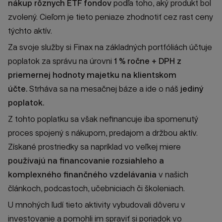
nákup rôznych ETF fondov
podľa toho, aký produkt bol
zvolený. Cieľom je tieto peniaze zhodnotiť cez rast ceny
týchto aktív.
Za svoje služby si Finax na základných portfóliách účtuje
poplatok za správu na úrovni
1 % ročne + DPH z
priemernej hodnoty majetku na klientskom
účte.
Strháva sa na mesačnej báze a ide o náš
jediný
poplatok.
Z tohto poplatku sa však nefinancuje iba spomenutý
proces spojený s nákupom, predajom a držbou aktív.
Získané prostriedky sa napríklad vo veľkej miere
používajú na financovanie rozsiahleho a
komplexného finančného vzdelávania
v našich
článkoch, podcastoch, učebniciach či školeniach.
U mnohých ľudí tieto aktivity vybudovali dôveru v
investovanie a pomohli im spraviť si poriadok vo