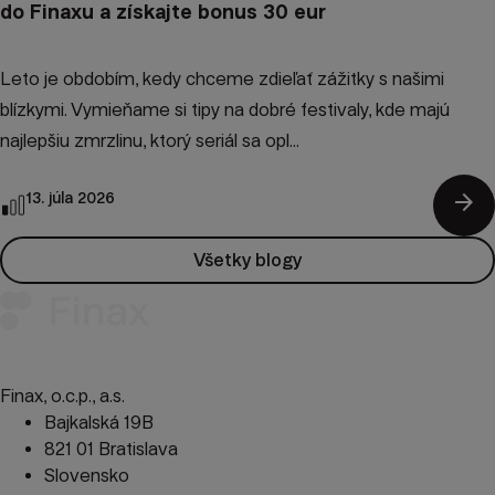
do Finaxu a získajte bonus 30 eur
Leto je obdobím, kedy chceme zdieľať zážitky s našimi
blízkymi. Vymieňame si tipy na dobré festivaly, kde majú
najlepšiu zmrzlinu, ktorý seriál sa opl...
arrow_forward
13. júla 2026
Všetky blogy
Finax, o.c.p., a.s.
Bajkalská 19B
821 01 Bratislava
Slovensko