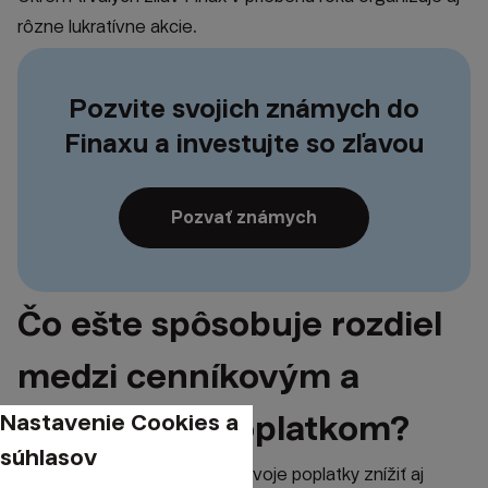
rôzne lukratívne akcie
.
Pozvite svojich známych do
Finaxu a investujte so zľavou
Pozvať známych
Čo ešte spôsobuje rozdiel
medzi cenníkovým a
skutočným poplatkom?
Nastavenie Cookies a
súhlasov
Popri zľavách si klienti vedia svoje poplatky znížiť aj