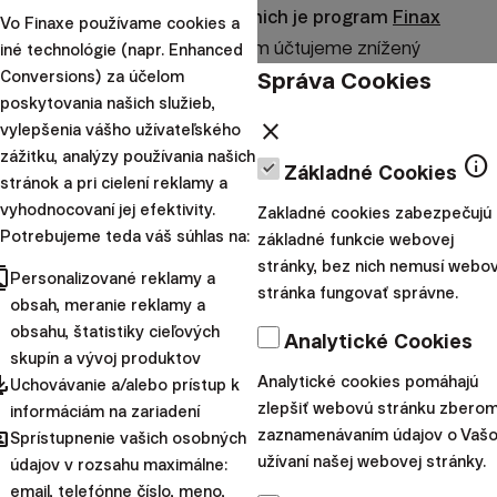
ďalšími spôsobmi.
Jedným z nich je program
Finax
Vo Finaxe používame cookies a
Elite
,
v rámci ktorého klientom účtujeme znížený
iné technológie (napr. Enhanced
Správa Cookies
Conversions) za účelom
poplatok (0,85 % ročne + DPH pri majetku nad 100 000
poskytovania našich služieb,
eur a 0,65 % ročne + DPH pri majetku nad 500 000 eur).
close
vylepšenia vášho užívateľského
Klienti tiež môžu využiť produkty so zníženým
zážitku, analýzy používania našich
info
Základné Cookies
poplatkom.
Prvým z nich je
Európsky dôchodok
stránok a pri cielení reklamy a
(PEPP)
, v ktorom celkové náklady klienta dosahujú 0,9
vyhodnocovaní jej efektivity.
Zakladné cookies zabezpečujú
Potrebujeme teda váš súhlas na:
% ročne. Z toho len
0,6 % ročne predstavuje
základné funkcie webovej
stránky, bez nich nemusí webo
správcovský poplatok Finaxu
a za zvyšok zodpovedá
cts
Personalizované reklamy a
stránka fungovať správne.
DPH a vnútorné náklady použitých ETF fondov.
obsah, meranie reklamy a
obsahu, štatistiky cieľových
Ďalšími podobnými produktmi sú naše krátkodobé
Analytické Cookies
skupín a vývoj produktov
portfóliá
Bystrý vklad
a
Peňaženka
.
Klientom v nich
pdated
Analytické cookies pomáhajú
Uchovávanie a/alebo prístup k
účtujeme znížený poplatok len 0,5 % ročne vrátane
zlepšiť webovú stránku zberom
informáciám na zariadení
DPH.
hared
zaznamenávaním údajov o Vaš
Sprístupnenie vašich osobných
užívaní našej webovej stránky.
údajov v rozsahu maximálne:
K rozdielu medzi cenníkovým a skutočným poplatkom
email, telefónne číslo, meno,