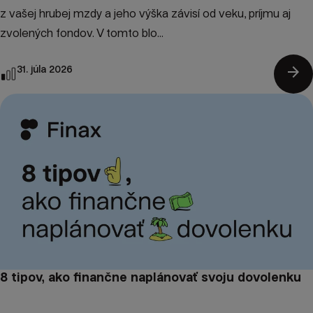
z vašej hrubej mzdy a jeho výška závisí od veku, príjmu aj
zvolených fondov. V tomto blo...
arrow_forward
31. júla 2026
8 tipov, ako finančne naplánovať svoju dovolenku