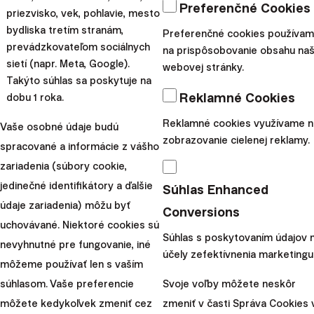
tiež prispievajú portfóliá klientov bývalého robo-poradcu
Preferenčné Cookies
priezvisko, vek, pohlavie, mesto
ETFmatic, ktorých sme prevzali akvizíciou začiatkom
bydliska tretím stranám,
Preferenčné cookies používa
roka 2024.
prevádzkovateľom sociálnych
na prispôsobovanie obsahu naš
sietí (napr. Meta, Google).
Spravte svoje investovanie
webovej stránky.
Takýto súhlas sa poskytuje na
Reklamné Cookies
dobu 1 roka.
ešte výhodnejším!
Reklamné cookies využívame n
Vaše osobné údaje budú
Či už ste klientmi Finaxu alebo máte svoje prvé kroky do
zobrazovanie cielenej reklamy.
spracované a informácie z vášho
sveta investovania pred sebou, tento mesiac môžete
zariadenia (súbory cookie,
zhodnocovať svoje úspory ešte efektívnejšie.
jedinečné identifikátory a ďalšie
Súhlas Enhanced
Akcia na vklady zadarmo platí do konca júna.
Túto
údaje zariadenia) môžu byť
Conversions
zľavu viete tradične kombinovať s ostatnými zľavami
uchovávané. Niektoré cookies sú
ponúkanými Finaxom. Viac sa o nej dozviete v
blogu
a
Súhlas s poskytovaním údajov 
nevyhnutné pre fungovanie, iné
účely zefektívnenia marketingu
štatúte
.
môžeme používať len s vaším
súhlasom. Vaše preferencie
Svoje voľby môžete neskôr
môžete kedykoľvek zmeniť cez
zmeniť v časti Správa Cookies 