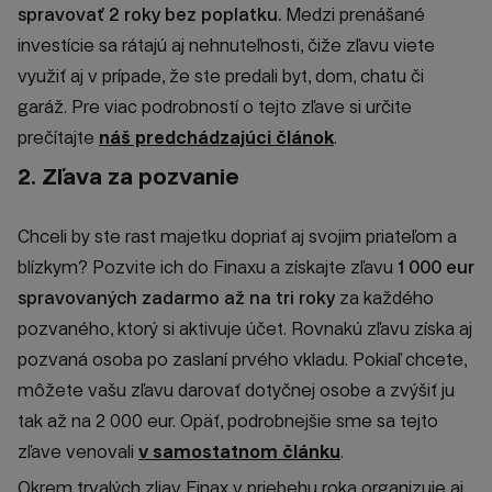
spravovať 2 roky bez poplatku.
Medzi prenášané
investície sa rátajú aj nehnuteľnosti, čiže zľavu viete
využiť aj v prípade, že ste predali byt, dom, chatu či
garáž. Pre viac podrobností o tejto zľave si určite
prečítajte
náš predchádzajúci článok
.
2. Zľava za pozvanie
Chceli by ste rast majetku dopriať aj svojim priateľom a
blízkym? Pozvite ich do Finaxu a získajte zľavu
1 000 eur
spravovaných zadarmo až na tri roky
za každého
pozvaného, ktorý si aktivuje účet. Rovnakú zľavu získa aj
pozvaná osoba po zaslaní prvého vkladu. Pokiaľ chcete,
môžete vašu zľavu darovať dotyčnej osobe a zvýšiť ju
tak až na 2 000 eur. Opäť, podrobnejšie sme sa tejto
zľave venovali
v samostatnom článku
.
Okrem trvalých zliav Finax v priebehu roka organizuje aj