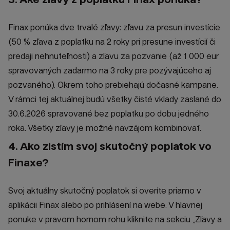
Finax ponúka dve trvalé zľavy: zľavu za presun investície
(50 % zľava z poplatku na 2 roky pri presune investícií či
predaji nehnuteľnosti) a zľavu za pozvanie (až 1 000 eur
spravovaných zadarmo na 3 roky pre pozývajúceho aj
pozvaného). Okrem toho prebiehajú dočasné kampane.
V rámci tej aktuálnej budú všetky čisté vklady zaslané do
30.6.2026 spravované bez poplatku po dobu jedného
roka. Všetky zľavy je možné navzájom kombinovať.
4. Ako zistím svoj skutočný poplatok vo
Finaxe?
Svoj aktuálny skutočný poplatok si overíte priamo v
aplikácii Finax alebo po prihlásení na webe. V hlavnej
ponuke v pravom hornom rohu kliknite na sekciu „Zľavy a