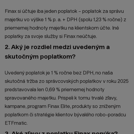
Finax si účtuje iba jeden poplatok – poplatok za správu
majetku vo výške 1 % p. a. + DPH (spolu 1,23 % ročne) z
priemernej hodnoty majetku na klientskom účte. Iné
poplatky za svoje služby si Finax neúčtuje.
2. Aký je rozdiel medzi uvedeným a
skutočným poplatkom?
Uvedený poplatok je 1 % ročne bez DPH, no naša
skutočná tržba zo správcovských poplatkov v roku 2025
predstavovala len 0,69 % priemernej hodnoty
spravovaného majetku. Prispeli k tomu trvalé zľavy,
kampane, program Finax Elite, produkty so zníženým
poplatkom či stratégie klientov bývalého robo-poradcu
ETFmatic.
3. Aké zľavy z poplatku Finax ponúka?