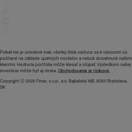
Pokiaľ nie je uvedené inak, všetky čísla viažuce sa k výnosom sú
počítané na základe spätných modelov a neboli dosiahnuté našimi
klientmi. Hodnota portfólia môže klesať a stúpať. Výsledkom vašej
investície môže byť aj strata.
Obchodovanie je rizikové.
Copyright ⓒ 2025 Finax, o.c.p., a.s. Bajkalská 19B, 82101 Bratislava,
SK