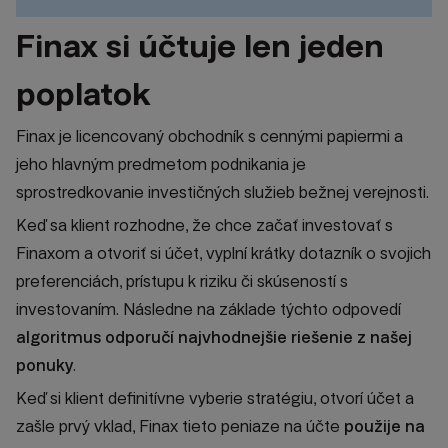
Finax si účtuje len jeden
poplatok
Finax je licencovaný obchodník s cennými papiermi a
jeho hlavným predmetom podnikania je
sprostredkovanie investičných služieb bežnej verejnosti.
Keď sa klient rozhodne, že chce začať investovať s
Finaxom a otvoriť si účet, vyplní krátky dotazník o svojich
preferenciách, prístupu k riziku či skúseností s
investovaním. Následne na základe týchto odpovedí
algoritmus odporučí najvhodnejšie riešenie z našej
ponuky
.
Keď si klient definitívne vyberie stratégiu, otvorí účet a
zašle prvý vklad, Finax tieto peniaze na účte
použije na