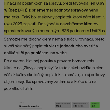
Finaxu na poplatkoch za správu, predstavovala
len 0,69
% (bez DPH) z priemernej hodnoty spravovaného
majetku.
Taký bol efektívny poplatok, ktorý nám klienti v
roku 2025 zaplatili. Do výpočtu nezahŕňame klientov
sprostredkovaných nemeckým B2B partnerom UnitPlus.
Samozrejme, žiadny klient nemá situáciu rovnakú, preto
si váš skutočný poplatok
viete jednoducho overiť v
aplikácii či po prihlásení na webe
.
Po otvorení hlavnej ponuky v pravom hornom rohu
kliknite na „Zľavy a poplatky“. V tejto sekcii uvidíte nielen
váš aktuálny skutočný poplatok za správu, ale aj celkový
objem majetku spravovaný zadarmo a koľko ste na
poplatku ušetrili.