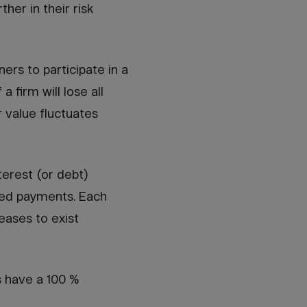
her in their risk
ners to participate in a
 firm will lose all
r value fluctuates
terest (or debt)
ixed payments. Each
eases to exist
s have a 100 %