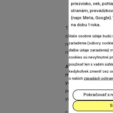
priezvisko, vek, pohl
stranám, prevádzkova
(napr. Meta, Google).
na dobu 1 roka.
Therefore, conservati
cannot afford the risk
Vaše osobné údaje budú 
zariadenia (súbory cookie
reasons for this prefe
ďalšie údaje zariadenia)
risk would simply prev
cookies sú nevyhnutné p
používať len s vaším súh
At the beginning, I wan
kedykoľvek zmeniť cez odk
markets, especially w
o našich
zásadách ochran
years).
This is exactly
potential market drops
Pokračovať s 
you large sums of mo
S