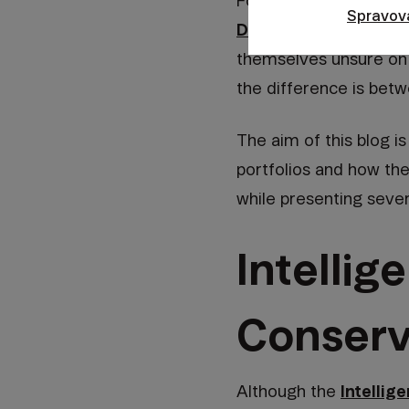
For the most cautious 
Spravov
Deposit
and the
Intel
themselves unsure on 
the difference is betw
The aim of this blog i
portfolios and how the
while presenting sever
Intellig
Conserv
Although the
Intellig