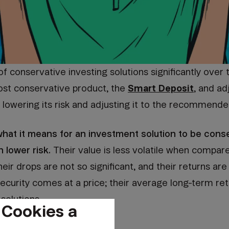
of conservative investing solutions significantly over 
most conservative product, the
Smart Deposit
, and ad
, lowering its risk and adjusting it to the recommend
hat it means for an investment solution to be cons
 lower risk.
Their value is less volatile when compa
heir drops are not so significant, and their returns ar
security comes at a price; their average long-term re
olutions.
 Cookies a