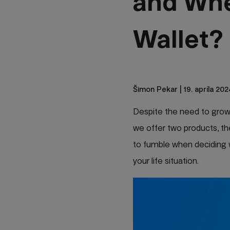
and When
Wallet?
Šimon Pekar
| 19. apríla 20
Despite the need to grow 
we offer two products, the
to fumble when deciding w
your life situation.