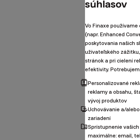
súhlasov
Vo Finaxe používame c
(napr. Enhanced Conv
poskytovania našich s
užívateľského zážitku,
stránok a pri cielení 
efektivity. Potrebujem
contacts
Personalizované rek
reklamy a obsahu, šta
vývoj produktov
browser_updated
Uchovávanie a/alebo
zariadení
folder_shared
Sprístupnenie vašich
maximálne: email, te