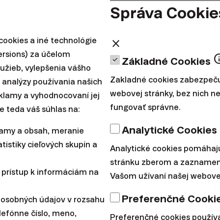
Správa Cookie
ookies a iné technológie
close
ersions) za účelom
in
Základné Cookies
lužieb, vylepšenia vášho
Zakladné cookies zabezpeču
 analýzy používania našich
webovej stránky, bez nich 
reklamy a vyhodnocovaní jej
fungovať správne.
e teda váš súhlas na:
Analytické Cookies
lamy a obsah, meranie
tistiky cieľových skupín a
Analytické cookies pomáhaj
stránku zberom a zaznamen
 prístup k informáciám na
Vašom užívaní našej webovej
Preferenčné Cooki
 osobných údajov v rozsahu
lefónne číslo, meno,
Preferenčné cookies použí