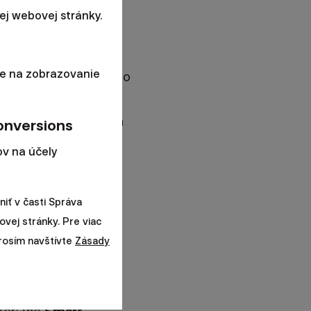
j webovej stránky.
e na zobrazovanie
efensive investors who
re might be many
espan or too high of a
onversions
v na účely
risk of the financial
iť v časti Správa
oner than in 5-10
ovej stránky. Pre viac
ecoveries from
prosím navštívte
Zásady
y unnecessarily cost
be more cautious.