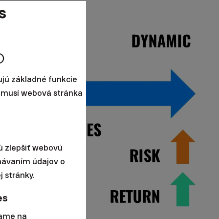
s
fo
jú základné funkcie
nemusí webová stránka
ú zlepšiť webovú
ávaním údajov o
 stránky.
es
vame na