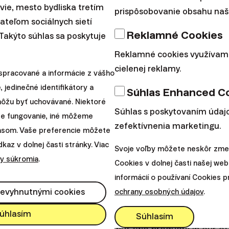
avie, mesto bydliska tretím
prispôsobovanie obsahu naše
teľom sociálnych sietí
Reklamné Cookies
 Takýto súhlas sa poskytuje
Reklamné cookies využívam
ve strategies are more appropriate for careful and d
cielenej reklamy.
 of greater fluctuations of the portfolio’s value. The
spracované a informácie z vášho
, jedinečné identifikátory a
rence; they may need their savings within a short tim
Súhlas Enhanced C
 môžu byť uchovávané. Niektoré
ent them from resting peacefully at night.
Súhlas s poskytovaním údajo
re fungovanie, iné môžeme
zefektívnenia marketingu.
lasom. Vaše preferencie môžete
t to state clearly that there is no need to avoid the 
az v dolnej časti stránky. Viac
Svoje voľby môžete neskôr zmen
ith your long-term savings (those you won’t need so
y súkromia
.
Cookies v dolnej časti našej web
 the type of investing where you’re able to wait for r
informácií o používaní Cookies 
. In that case, stripping yourself of higher returns ma
nevyhnutnými cookies
ochrany osobných údajov
.
ney.
However, with short-term investing, you should 
úhlasím
Súhlasím