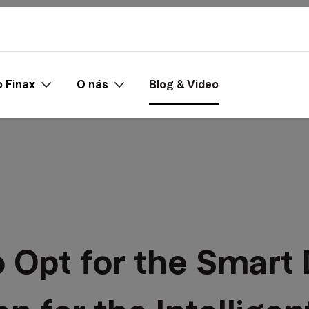
 Finax
O nás
Blog & Video
 Opt for the Smart 