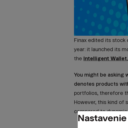
Finax edited its stock 
year: it launched its 
the
Intelligent Wallet
You might be asking w
denotes products with
portfolios, therefore t
However, this kind of 
compared to dynamic s
Nastavenie