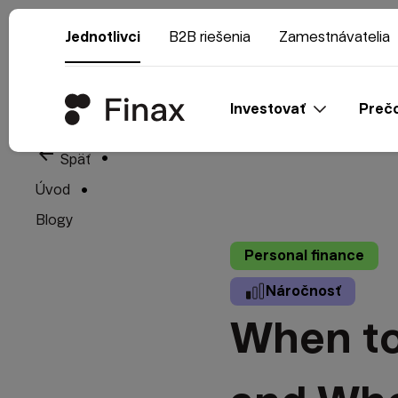
Jednotlivci
B2B riešenia
Zamestnávatelia
Investovať
Prečo
arrow_back
Späť
Úvod
Blogy
Personal finance
Náročnosť
When to