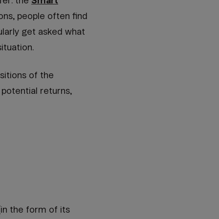
fer: the
Smart
ons, people often find
larly get asked what
ituation.
itions of the
potential returns,
in the form of its