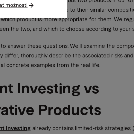
investors, there’s not one, but two products in our of
ať možnosti
ligent Wallet
. However, due to their similar compositi
which product is more appropriate for them. We regu
een the two, and which to choose according to your s
s to answer these questions. We’ll examine the compos
y differ, thoroughly describe the associated risks and 
al concrete examples from the real life.
ent Investing vs
ative Products
ent Investing
already contains limited-risk strategies (