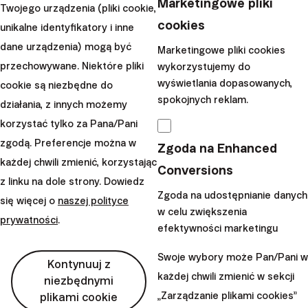
Marketingowe pliki
Twojego urządzenia (pliki cookie,
amerykańskich milionerów“,
cookies
unikalne identyfikatory i inne
William D. Danko i...
dane urządzenia) mogą być
Marketingowe pliki cookies
|
przechowywane. Niektóre pliki
wykorzystujemy do
Juraj Hrbatý
11. marca 2021
wyświetlania dopasowanych,
cookie są niezbędne do
spokojnych reklam.
Wczytaj więcej
działania, z innych możemy
korzystać tylko za Pana/Pani
zgodą. Preferencje można w
Zgoda na Enhanced
każdej chwili zmienić, korzystając
Conversions
z linku na dole strony. Dowiedz
Finax, o.c.p., a.s., Spółka akcyjna, Oddział w Polsce
Zgoda na udostępnianie danych
się więcej o
naszej polityce
Bajkalská 19B
w celu zwiększenia
821 01 Bratislava
prywatności
.
efektywności marketingu
Słowacja
Swoje wybory może Pan/Pani w
perm_phone_msg
Kontynuuj z
+48 22 104 09 08
każdej chwili zmienić w sekcji
niezbędnymi
mail
client@finax.eu
„Zarządzanie plikami cookies”
plikami cookie