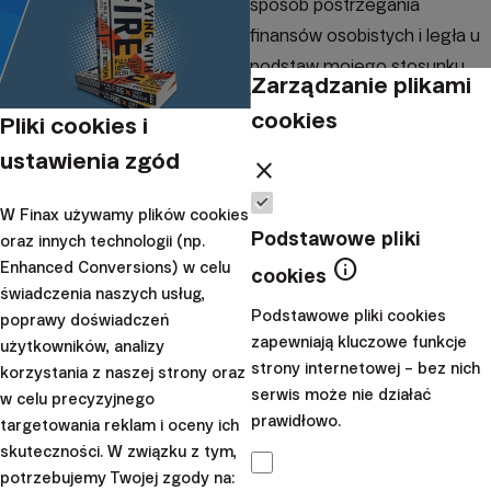
sposób postrzegania
finansów osobistych i legła u
podstaw mojego stosunku
Zarządzanie plikami
wobec niezależności
cookies
Pliki cookies i
finansowej. Wspaniała
ustawienia zgód
pozycj...
close
|
Juraj
11. czerwca
W Finax używamy plików cookies
Podstawowe pliki
Hrbatý
2020
oraz innych technologii (np.
info
Enhanced Conversions) w celu
cookies
Finanse osobiste
świadczenia naszych usług,
Podstawowe pliki cookies
Pieniądze albo życie
poprawy doświadczeń
zapewniają kluczowe funkcje
użytkowników, analizy
– recenzja książki
strony internetowej – bez nich
korzystania z naszej strony oraz
serwis może nie działać
w celu precyzyjnego
W ostatnich latach coraz
prawidłowo.
targetowania reklam i oceny ich
większym zainteresowaniem
skuteczności. W związku z tym,
cieszy się ruch FIRE (z ang.
potrzebujemy Twojej zgody na: