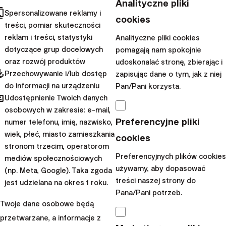
Analityczne pliki
Financial Independence,
cts
Spersonalizowane reklamy i
cookies
Retire Early, czyli
treści, pomiar skuteczności
Niezależność Finansowa,
reklam i treści, statystyki
Analityczne pliki cookies
Wc...
dotyczące grup docelowych
pomagają nam spokojnie
oraz rozwój produktów
udoskonalać stronę, zbierając i
|
pdated
Ján Tonka
11. stycznia 2023
Przechowywanie i/lub dostęp
zapisując dane o tym, jak z niej
do informacji na urządzeniu
Pan/Pani korzysta.
Szkoła inwestowania
hared
Udostępnienie Twoich danych
Sekrety
osobowych w zakresie: e-mail,
Preferencyjne pliki
numer telefonu, imię, nazwisko,
amerykańskich
wiek, płeć, miasto zamieszkania
cookies
milionerów –
stronom trzecim, operatorom
recenzja książki
Preferencyjnych plików cookies
mediów społecznościowych
używamy, aby dopasować
(np. Meta, Google). Taka zgoda
treści naszej strony do
Czy zastanawiałeś się
jest udzielana na okres 1 roku.
Pana/Pani potrzeb.
kiedyś, w jaki sposób zwykli
Twoje dane osobowe będą
ludzie zostają milionerami?
przetwarzane, a informacje z
Autorzy książki „Sekrety