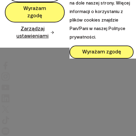
na dole naszej strony. Więcej
Wyrażam
keyboard_arrow_down
informacji o korzystaniu z
Ważne informacje
zgodę
plików cookies znajdzie
Zarządzaj
Pan/Pani w naszej Polityce
ustawieniami
keyboard_arrow_down
prywatności.
Inne odnośniki
Wyrażam zgodę