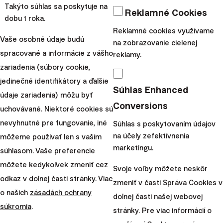
Takýto súhlas sa poskytuje na
Reklamné Cookies
dobu 1 roka.
Tím
Reklamné cookies využívame
Vaše osobné údaje budú
Finax
na zobrazovanie cielenej
Zdieľajte tento článok:
spracované a informácie z vášho
reklamy.
zariadenia (súbory cookie,
jedinečné identifikátory a ďalšie
Súhlas Enhanced
Odporúčame
údaje zariadenia) môžu byť
Conversions
uchovávané. Niektoré cookies sú
nevyhnutné pre fungovanie, iné
Súhlas s poskytovaním údajov
na účely zefektívnenia
môžeme používať len s vaším
marketingu.
súhlasom. Vaše preferencie
môžete kedykoľvek zmeniť cez
Svoje voľby môžete neskôr
odkaz v dolnej časti stránky. Viac
zmeniť v časti Správa Cookies v
o našich
zásadách ochrany
dolnej časti našej webovej
súkromia
.
stránky. Pre viac informácií o