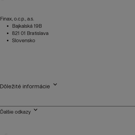
Finax, o.c.p., a.s.
Bajkalská 19B
821 01 Bratislava
Slovensko
perm_phone_msg
+421 2 2100 9985
mail
client@finax.eu
keyboard_arrow_down
Dôležité informácie
keyboard_arrow_down
Ďalšie odkazy