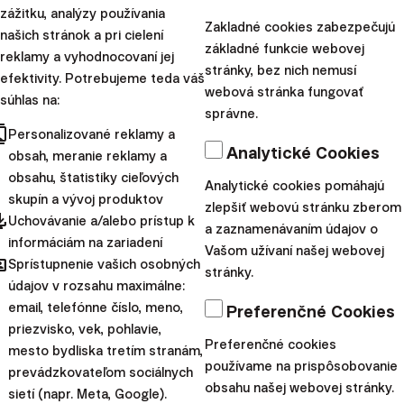
Daňový režim závisí od jednotlivých pomerov každého
zážitku, analýzy používania
klienta a môže sa v budúcnosti meniť.
Zakladné cookies zabezpečujú
našich stránok a pri cielení
základné funkcie webovej
reklamy a vyhodnocovaní jej
Upozornenie:
Tento článok poskytuje
stránky, bez nich nemusí
efektivity. Potrebujeme teda váš
webová stránka fungovať
marketingové informácie o produktoch
súhlas na:
správne.
spoločnosti Finax, o.c.p, a.s. S investovaním sa
cts
Personalizované reklamy a
spája riziko a
minulé výnosy nie sú zárukou
Analytické Cookies
obsah, meranie reklamy a
budúcich výnosov.
Spoznajte riziká, ktoré
obsahu, štatistiky cieľových
Analytické cookies pomáhajú
podstupujete pri investovaní.
skupín a vývoj produktov
zlepšiť webovú stránku zberom
pdated
Uchovávanie a/alebo prístup k
a zaznamenávaním údajov o
informáciám na zariadení
Daňové oslobodenia sa vzťahujú výhradne na
Vašom užívaní našej webovej
hared
Sprístupnenie vašich osobných
rezidentov danej krajiny a môžu sa líšiť v
stránky.
údajov v rozsahu maximálne:
závislosti od konkrétnych daňových zákonov.
email, telefónne číslo, meno,
Preferenčné Cookies
Pozrite si naše prebiehajúce aj ukončené akcie.
priezvisko, vek, pohlavie,
Preferenčné cookies
mesto bydliska tretím stranám,
používame na prispôsobovanie
prevádzkovateľom sociálnych
obsahu našej webovej stránky.
sietí (napr. Meta, Google).