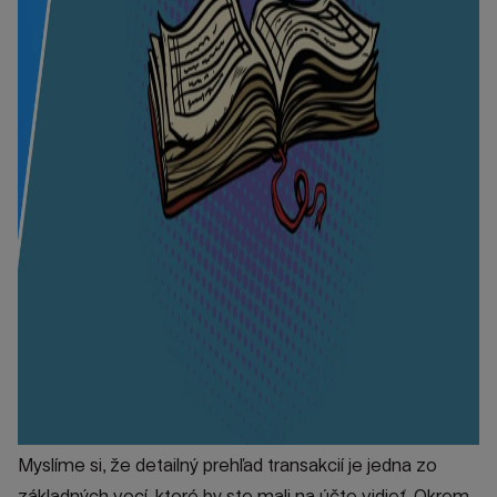
Myslíme si, že detailný prehľad transakcií je jedna zo
základných vecí, ktoré by ste mali na účte vidieť. Okrem