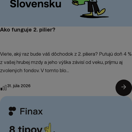
Ako funguje 2. pilier?
Viete, aký raz bude váš dôchodok z 2. piliera? Putujú doň 4 %
z vašej hrubej mzdy a jeho výška závisí od veku, príjmu aj
zvolených fondov. V tomto blo...
arrow_forward
31. júla 2026