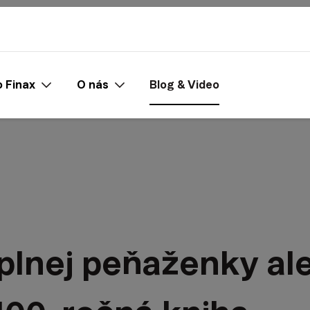
 Finax
O nás
Blog & Video
 plnej peňaženky al