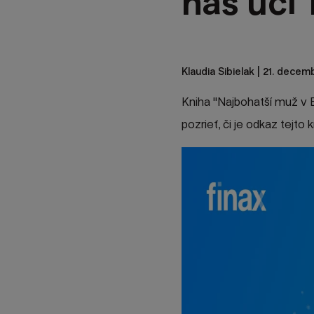
nás učí
Klaudia Sibielak
| 21. decemb
Kniha "Najbohatší muž v B
pozrieť, či je odkaz tejto