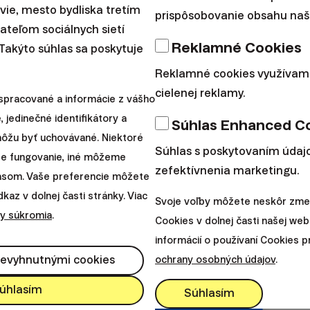
avie, mesto bydliska tretím
prispôsobovanie obsahu naše
teľom sociálnych sietí
Reklamné Cookies
 Takýto súhlas sa poskytuje
Reklamné cookies využívam
cielenej reklamy.
spracované a informácie z vášho
, jedinečné identifikátory a
Súhlas Enhanced C
 môžu byť uchovávané. Niektoré
Súhlas s poskytovaním údajo
re fungovanie, iné môžeme
zefektívnenia marketingu.
lasom. Vaše preferencie môžete
az v dolnej časti stránky. Viac
Svoje voľby môžete neskôr zmen
y súkromia
.
Cookies v dolnej časti našej web
informácií o používaní Cookies 
nevyhnutnými cookies
ochrany osobných údajov
.
úhlasím
Súhlasím