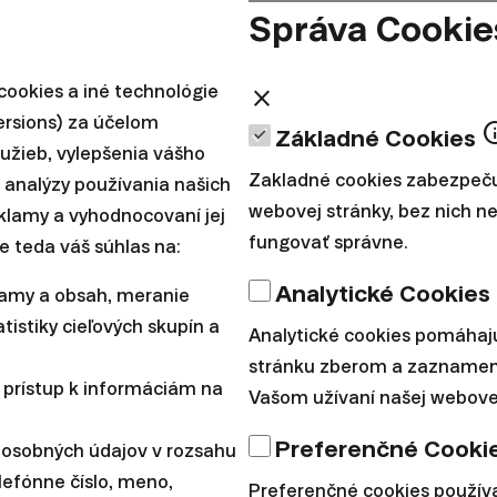
i naplniť peňaženku
Správa Cookie
ookies a iné technológie
close
 Bez ohľadu na to, koľko zarábate, minúť celú výplatu,
ersions) za účelom
in
Základné Cookies
 Mudrc a bohatý muž v podobenstve preto navrhuje za
lužieb, vylepšenia vášho
.
Zakladné cookies zabezpeču
 analýzy používania našich
webovej stránky, bez nich 
reklamy a vyhodnocovaní jej
očne významná na to, aby z dlhodobého hľadiska vytvo
fungovať správne.
e teda váš súhlas na:
 že ju v bežnom živote pravdepodobne ani nepocíti
Analytické Cookies
lamy a obsah, meranie
 ohľadu na to, koľko zarábate, odložte si aspoň 10 % 
tistiky cieľových skupín a
Analytické cookies pomáhaj
stránku zberom a zaznamen
diť si na tento účel samostatný sporiaci účet a prevádz
 prístup k informáciám na
Vašom užívaní našej webovej
vám to hory zlata, samozrejme, neprinesie, no dokáže
 výdavky a ponechať odloženú sumu nedotknutú.
Preferenčné Cooki
 osobných údajov v rozsahu
lefónne číslo, meno,
Preferenčné cookies použí