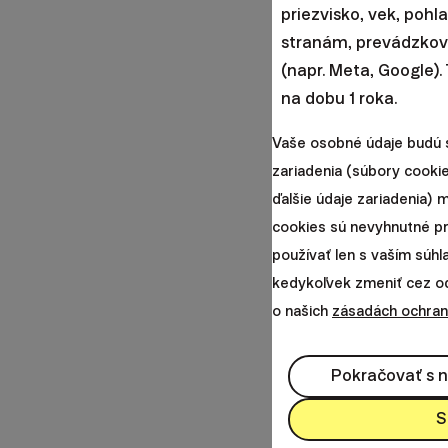
priezvisko, vek, pohl
stranám, prevádzkova
(napr. Meta, Google).
na dobu 1 roka.
Vaše osobné údaje budú 
zariadenia (súbory cookie
ďalšie údaje zariadenia)
cookies sú nevyhnutné p
používať len s vaším súh
kedykoľvek zmeniť cez odk
o našich
zásadách ochran
Pokračovať s 
S