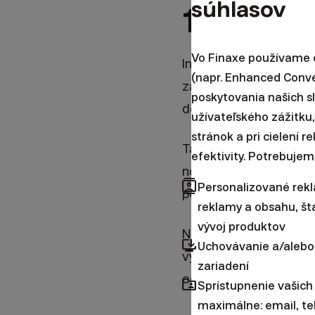
súhlasov
1. Ako s
Vo Finaxe používame c
Inými slovami, šetrite.
(napr. Enhanced Conv
zarobíte, sa dá vždy.
poskytovania našich s
desatinu svojho príjmu
užívateľského zážitku,
stránok a pri cielení 
Táto čiastka je dostat
efektivity. Potrebujem
no zároveň taká malá,
contacts
Personalizované rek
podobnú stratégiu. Bez
reklamy a obsahu, šta
vývoj produktov
Najlepšie by bolo zria
browser_updated
Uchovávanie a/alebo
výplaty. Samo o sebe 
zariadení
od rozpočtu na bežné
folder_shared
Sprístupnenie vašich
maximálne: email, te