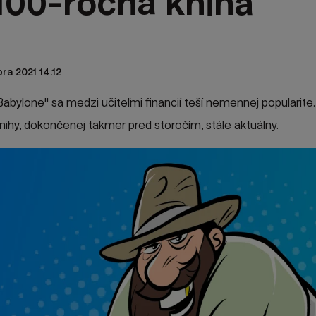
 100-ročná kniha
ra 2021 14:12
abylone" sa medzi učiteľmi financií teší nemennej popularite
 knihy, dokončenej takmer pred storočím, stále aktuálny.