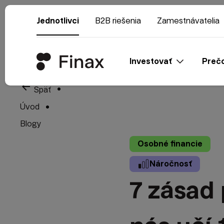
Jednotlivci
B2B riešenia
Zamestnávatelia
Investovať
Prečo
arrow_back
Späť
Úvod
Blogy
Osobné financie
Náročnosť
7 zásad