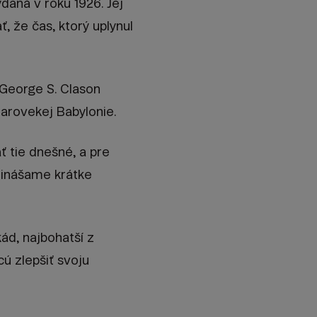
daná v roku 1926. Jej
, že čas, ktorý uplynul
 George S. Clason
tarovekej Babylonie.
ť tie dnešné, a pre
prinášame krátke
ád, najbohatší z
ú zlepšiť svoju