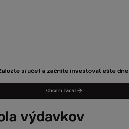
Založte si účet a začnite investovať ešte dne
arrow_forward
Chcem začať
rola výdavkov