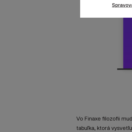
Spravov
Vo Finaxe filozofii mu
tabuľka, ktorá vysvetľu