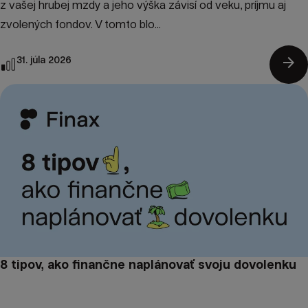
z vašej hrubej mzdy a jeho výška závisí od veku, príjmu aj
zvolených fondov. V tomto blo...
arrow_forward
31. júla 2026
8 tipov, ako finančne naplánovať svoju dovolenku