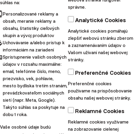
súhlas na:
priemyselnej revolúcie a domov prvej uhoľnej
správne.
cts
elektrárne zavedenej Thomasom Edisonom, sa stalo
Personalizované reklamy a
Analytické Cookies
obsah, meranie reklamy a
prvou krajinou v G7, ktorá funguje bez uhlia.
obsahu, štatistiky cieľových
Analytické cookies pomáhajú
V roku 2008 si Spojené kráľovstvo stanovilo prvé
skupín a vývoj produktov
zlepšiť webovú stránku zberom
povinné klimatické ciele, no ešte v roku 2012 generovali
pdated
Uchovávanie a/alebo prístup k
a zaznamenávaním údajov o
britské uhoľné elektrárne takmer 40 % celkovej energie.
informáciám na zariadení
Vašom užívaní našej webovej
hared
Minulý pondelok toto číslo kleslo na 0 %. Výpadok si
Sprístupnenie vašich osobných
stránky.
údajov v rozsahu maximálne:
kompenzuje predovšetkým generáciou čistej energie. V
email, telefónne číslo, meno,
Preferenčné Cookies
priebehu 14 rokov stúpol podiel zelenej energie zo 7 %
priezvisko, vek, pohlavie,
na viac než 50 %.
Preferenčné cookies
mesto bydliska tretím stranám,
používame na prispôsobovanie
prevádzkovateľom sociálnych
Upozornenie:
Tento článok poskytuje
obsahu našej webovej stránky.
sietí (napr. Meta, Google).
marketingové informácie o produktoch
Takýto súhlas sa poskytuje na
Reklamné Cookies
spoločnosti Finax, o.c.p, a.s. S investovaním sa
dobu 1 roka.
spája riziko a
minulé výnosy nie sú zárukou
Reklamné cookies využívame
Vaše osobné údaje budú
na zobrazovanie cielenej
budúcich výnosov.
Spoznajte riziká, ktoré