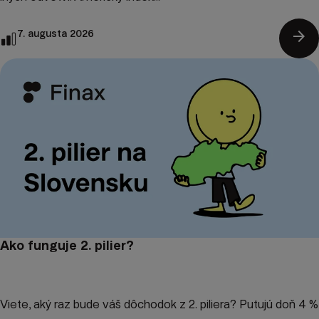
arrow_forward
7. augusta 2026
Ako funguje 2. pilier?
Viete, aký raz bude váš dôchodok z 2. piliera? Putujú doň 4 %