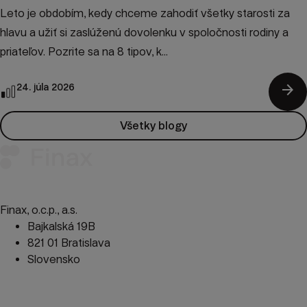
Leto je obdobím, kedy chceme zahodiť všetky starosti za
hlavu a užiť si zaslúženú dovolenku v spoločnosti rodiny a
priateľov. Pozrite sa na 8 tipov, k...
arrow_forward
24. júla 2026
Všetky blogy
Finax, o.c.p., a.s.
Bajkalská 19B
821 01 Bratislava
Slovensko
perm_phone_msg
+421 2 2100 9985