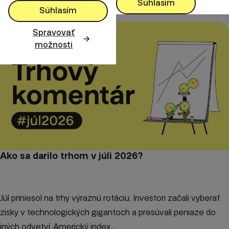
Súhlasím
Súhlasím
Spravovať
možnosti
Ako sa darilo trhom v júli 2026?
Júl priniesol na trhy výraznú rotáciu. Investori začali vyberať
zisky v technologických gigantoch a presúvali peniaze do
iných odvetví. Americký index...