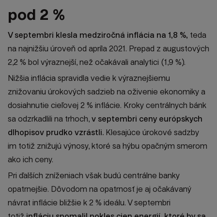
pod 2 %
V septembri klesla medziročná inflácia na 1,8 %,
teda
na najnižšiu úroveň od apríla 2021. Prepad z augustových
2,2 % bol výraznejší, než očakávali analytici (1,9 %).
Nižšia inflácia spravidla vedie k výraznejšiemu
znižovaniu úrokových sadzieb na oživenie ekonomiky a
dosiahnutie cieľovej 2 % inflácie. Kroky centrálnych bánk
sa odzrkadlili na trhoch,
v septembri ceny európskych
dlhopisov prudko vzrástli.
Klesajúce úrokové sadzby
im totiž znižujú výnosy, ktoré sa hýbu opačným smerom
ako ich ceny.
Pri ďalších zníženiach však budú centrálne banky
opatrnejšie. Dôvodom na opatrnosť je aj očakávaný
návrat inflácie bližšie k 2 % ideálu. V septembri
totiž
infláciu spomalil pokles cien energií, ktoré by sa