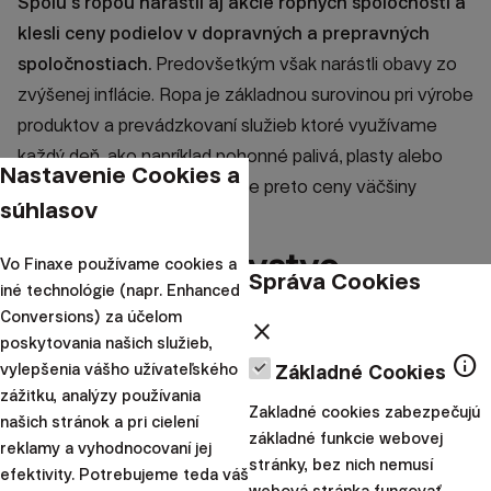
Spolu s ropou narástli aj akcie ropných spoločností a
klesli ceny podielov v dopravných a prepravných
spoločnostiach.
Predovšetkým však narástli obavy zo
zvýšenej inflácie. Ropa je základnou surovinou pri výrobe
produktov a prevádzkovaní služieb ktoré využívame
každý deň, ako napríklad pohonné palivá, plasty alebo
Nastavenie Cookies a
hnojivá a pesticídy. Ovplyvňuje preto ceny väčšiny
súhlasov
produktov.
Spojené kráľovstvo
Vo Finaxe používame cookies a
Správa Cookies
iné technológie (napr. Enhanced
zatvorilo poslednú uhoľnú
Conversions) za účelom
close
poskytovania našich služieb,
elektráreň
info
vylepšenia vášho užívateľského
Základné Cookies
zážitku, analýzy používania
Zakladné cookies zabezpečujú
150-ročná éra uhoľnej energie v Spojenom kráľovstve sa
našich stránok a pri cielení
základné funkcie webovej
uzatvorením poslednej britskej uhoľnej elektrárne
reklamy a vyhodnocovaní jej
stránky, bez nich nemusí
efektivity. Potrebujeme teda váš
Ratcliffe-on-Soar končí.
Spojené kráľovstvo, rodisko
webová stránka fungovať