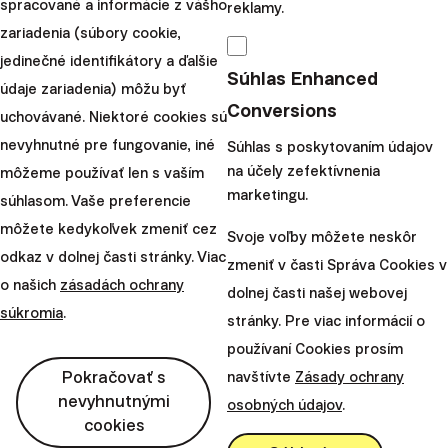
spracované a informácie z vášho
reklamy.
podstupujete pri investovaní.
zariadenia (súbory cookie,
jedinečné identifikátory a ďalšie
Daňové oslobodenia sa vzťahujú výhradne na
Súhlas Enhanced
údaje zariadenia) môžu byť
rezidentov danej krajiny a môžu sa líšiť v
Conversions
uchovávané. Niektoré cookies sú
závislosti od konkrétnych daňových zákonov.
nevyhnutné pre fungovanie, iné
Súhlas s poskytovaním údajov
Pozrite si naše prebiehajúce aj ukončené akcie.
na účely zefektívnenia
môžeme používať len s vaším
marketingu.
súhlasom. Vaše preferencie
môžete kedykoľvek zmeniť cez
Svoje voľby môžete neskôr
odkaz v dolnej časti stránky. Viac
zmeniť v časti Správa Cookies v
o našich
zásadách ochrany
dolnej časti našej webovej
Timur
súkromia
.
stránky. Pre viac informácií o
Blentic
Zdieľajte tento článok:
používaní Cookies prosím
Pokračovať s
navštívte
Zásady ochrany
nevyhnutnými
osobných údajov
.
cookies
Odporúčame