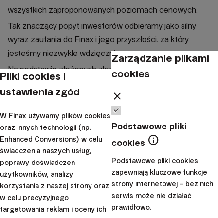
wszystkich zaproponowanych poziomach cenowych.
Tak znaczący popyt inwestorów odbieramy jako silny
wyraz zaufania do Finax i jego przyszłości, za który
jesteśmy niezwykle wdzięczni.
Zarządzanie plikami
Na podstawie złożonych zleceń, czyli zainteresowania
cookies
Pliki cookies i
akcjami na poszczególnych poziomach cenowych oraz
ustawienia zgód
close
na warunkach określonych w prospekcie,
Zarząd Finax
ustalił ostateczną cenę akcji na poziomie 108,85
W Finax używamy plików cookies
euro, która następnie została zatwierdzona przez
Podstawowe pliki
oraz innych technologii (np.
Radę Nadzorczą spółki
.
info
Enhanced Conversions) w celu
cookies
świadczenia naszych usług,
Tym samym Finax
pozyskał kapitał w wysokości 8,42
Podstawowe pliki cookies
poprawy doświadczeń
mln euro
.
zapewniają kluczowe funkcje
użytkowników, analizy
Jak Finax planuje
strony internetowej – bez nich
korzystania z naszej strony oraz
serwis może nie działać
w celu precyzyjnego
wykorzystać pozyskany
prawidłowo.
targetowania reklam i oceny ich