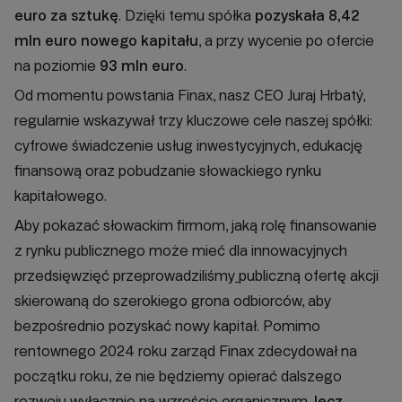
euro za sztukę
. Dzięki temu spółka
pozyskała 8,42
mln euro nowego kapitału
, a przy wycenie po ofercie
na poziomie
93 mln euro
.
Od momentu powstania Finax, nasz CEO Juraj Hrbatý,
regularnie wskazywał trzy kluczowe cele naszej spółki:
cyfrowe świadczenie usług inwestycyjnych, edukację
finansową oraz pobudzanie słowackiego rynku
kapitałowego.
Aby pokazać słowackim firmom, jaką rolę finansowanie
z rynku publicznego może mieć dla innowacyjnych
przedsięwzięć przeprowadziliśmy
publiczną ofertę akcji
skierowaną do szerokiego grona odbiorców, aby
bezpośrednio pozyskać nowy kapitał. Pomimo
rentownego 2024 roku zarząd Finax zdecydował na
początku roku, że nie będziemy opierać dalszego
rozwoju wyłącznie na wzroście organicznym,
lecz