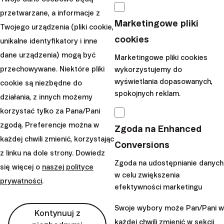
(Investment-as-a-Service, rozwiązania white-
przetwarzane, a informacje z
Marketingowe pliki
label dla pośredników, Pension-as-a-Service).
Twojego urządzenia (pliki cookie,
cookies
Rozszerzenie oferty Europejskiej Emerytury
unikalne identyfikatory i inne
na kolejne kraje UE
– stopniowe otwieranie
dane urządzenia) mogą być
Marketingowe pliki cookies
nowych rynków w Europie Zachodniej bez
przechowywane. Niektóre pliki
wykorzystujemy do
wyświetlania dopasowanych,
konieczności silnej lokalizacji usług.
cookie są niezbędne do
spokojnych reklam.
Wzmocnienie struktury kapitałowej
– Finax
działania, z innych możemy
znacząco zwiększył kapitał własny, tym samym
korzystać tylko za Pana/Pani
poprawiając swoją stabilność finansową.
zgodą. Preferencje można w
Zgoda na Enhanced
każdej chwili zmienić, korzystając
Jednocześnie stworzyliśmy przestrzeń do wykorzystania
Conversions
z linku na dole strony. Dowiedz
potencjalnych okazji akwizycyjnych. Część środków
Zgoda na udostępnianie danych
się więcej o
naszej polityce
zostanie przeznaczona na wypłatę dla
w celu zwiększenia
prywatności
.
dotychczasowych akcjonariuszy, którzy nabyli akcje w
efektywności marketingu
ramach pracowniczego programu motywacyjnego
Swoje wybory może Pan/Pani w
opartego na akcjach.
Kontynuuj z
każdej chwili zmienić w sekcji