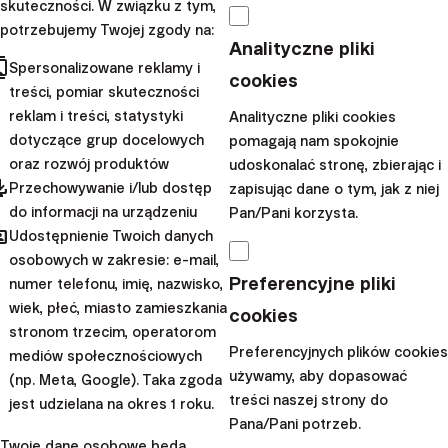
skuteczności. W związku z tym,
kapitał?
potrzebujemy Twojej zgody na:
Analityczne pliki
cts
Spersonalizowane reklamy i
Finax wykorzysta pozyskane środki w
pięciu głównych
cookies
treści, pomiar skuteczności
obszarach
:
reklam i treści, statystyki
Analityczne pliki cookies
Wzmocnienie udziału w rynkach, na których
dotyczące grup docelowych
pomagają nam spokojnie
oraz rozwój produktów
udoskonalać stronę, zbierając i
już działa
– wykorzystanie obecnej pozycji oraz
pdated
Przechowywanie i/lub dostęp
zapisując dane o tym, jak z niej
korzystnych kosztów pozyskania klienta, czyli
do informacji na urządzeniu
Pan/Pani korzysta.
działania marketingowe i sprzedażowe na Słowacji,
hared
Udostępnienie Twoich danych
w
Polsce
i Chorwacji.
osobowych w zakresie: e-mail,
Ekspansja na nowe rynki pod marką Finax
–
Preferencyjne pliki
numer telefonu, imię, nazwisko,
uruchomienie cyfrowych usług zarządzania
wiek, płeć, miasto zamieszkania
cookies
stronom trzecim, operatorom
majątkiem najpierw w Rumunii, a następnie w
Preferencyjnych plików cookies
mediów społecznościowych
Bułgarii.
używamy, aby dopasować
(np. Meta, Google). Taka zgoda
Rozwój technologiczny
– szeroki zakres prac
treści naszej strony do
jest udzielana na okres 1 roku.
nad rozwiązaniami informatycznymi dla klientów
Pana/Pani potrzeb.
bezpośrednich oraz podmiotów zewnętrznych
Twoje dane osobowe będą