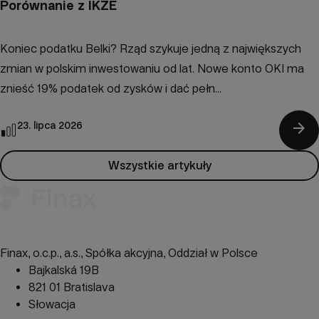
Porównanie z IKZE
Koniec podatku Belki? Rząd szykuje jedną z największych
zmian w polskim inwestowaniu od lat. Nowe konto OKI ma
znieść 19% podatek od zysków i dać pełn...
arrow_forward
23. lipca 2026
Wszystkie artykuły
Finax, o.c.p., a.s., Spółka akcyjna, Oddział w Polsce
Bajkalská 19B
821 01 Bratislava
Słowacja