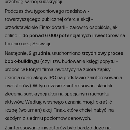
przebieg samej subskrypcji.
Podczas dwutygodniowego roadshow -
towarzyszącego publicznej ofercie akcji -
przedstawiciele Finax dotarli – zarówno osobiście, jak i
online –
do ponad 6 000 potencjalnych inwestorów
na
terenie całej Słowacji.
Następnie,
2 grudnia
, uruchomiono
trzydniowy proces
book-buildingu
(czyli tzw. budowanie księgi popytu -
proces, w którym firma inwestycyjna zbiera zapisy i
określa cenę akcji w IPO na podstawie zainteresowania
inwestorów). W tym czasie zainteresowani składali
zlecenia subskrypcji akcji na specjalnym rachunku
aktywów. Według własnego uznania mogli określić
liczbę (wolumen) akcji Finax, które chcieli nabyć, na
każdym z siedmiu poziomów cenowych.
Zainteresowanie inwestorów było bardzo duże na