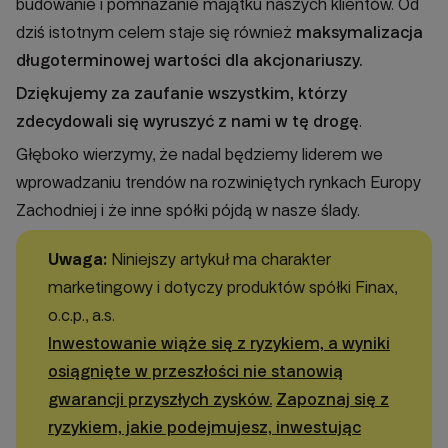
budowanie i pomnażanie majątku naszych klientów. Od
dziś istotnym celem staje się również
maksymalizacja
długoterminowej wartości dla akcjonariuszy.
Dziękujemy za zaufanie wszystkim, którzy
zdecydowali się wyruszyć z nami w tę drogę
.
Głęboko wierzymy, że nadal będziemy liderem we
wprowadzaniu trendów na rozwiniętych rynkach Europy
Zachodniej i że inne spółki pójdą w nasze ślady.
Uwaga:
Niniejszy artykuł ma charakter
marketingowy i dotyczy produktów spółki Finax,
o.c.p., a.s.
Inwestowanie wiąże się z ryzykiem, a wyniki
osiągnięte w przeszłości nie stanowią
gwarancji przyszłych zysków.
Zapoznaj się z
ryzykiem, jakie podejmujesz, inwestując