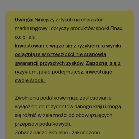
Uwaga:
Niniejszy artykuł ma charakter
marketingowy i dotyczy produktów spółki Finax,
o.c.p., a.s.
Inwestowanie wiąże się z ryzykiem, a wyniki
osiągnięte w przeszłości nie stanowią
gwarancji przyszłych zysków.
Zapoznaj się z
ryzykiem, jakie podejmujesz, inwestując
swoje środki.
Zwolnienia podatkowe mają zastosowanie
wyłącznie do rezydentów danego kraju i mogą
się różnić w zależności od obowiązujących
przepisów podatkowych.
Zobacz nasze aktualne i zakończone