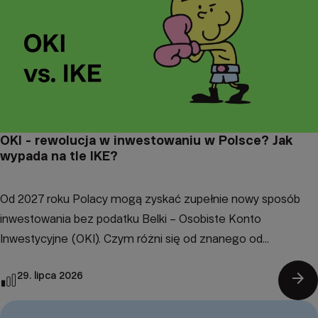
OKI - rewolucja w inwestowaniu w Polsce? Jak
wypada na tle IKE?
Od 2027 roku Polacy mogą zyskać zupełnie nowy sposób
inwestowania bez podatku Belki – Osobiste Konto
Inwestycyjne (OKI). Czym różni się od znanego od...
arrow_forward
29. lipca 2026