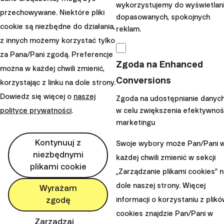
wykorzystujemy do wyświetlan
przechowywane. Niektóre pliki
dopasowanych, spokojnych
cookie są niezbędne do działania,
reklam.
z innych możemy korzystać tylko
za Pana/Pani zgodą. Preferencje
Zgoda na Enhanced
można w każdej chwili zmienić,
Conversions
korzystając z linku na dole strony.
Dowiedz się więcej o
naszej
Zgoda na udostępnianie danyc
polityce prywatności
.
w celu zwiększenia efektywnoś
marketingu
Kontynuuj z
Swoje wybory może Pan/Pani 
niezbędnymi
każdej chwili zmienić w sekcji
plikami cookie
„Zarządzanie plikami cookies” 
Dla porównania załączamy również wykres
dole naszej strony. Więcej
Wyrażam
przedstawiający wyniki
portfela
100% akcji.
Można w
informacji o korzystaniu z plik
zgodę
nim zobaczyć
porównanie rzeczywistych wyników
cookies znajdzie Pan/Pani w
osiągniętych
na koniec lutego 2018 r.
oraz
Zarządzaj