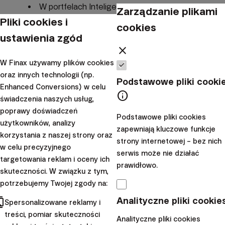
W portfelach Inteligentnego Inwestowania
Zarządzanie plikami
Pliki cookies i
wartość środków pieniężnych na rachunku waha
cookies
się od 1,5% do -0,5% wartości portfela. Kiedy środki
ustawienia zgód
close
pieniężne spadają poniżej -0,5% wartości rachunku,
część każdej pozycji w portfelu (około 2% pozycji
W Finax używamy plików cookies
oraz innych technologii (np.
z każdego funduszu ETF) jest proporcjonalnie
Podstawowe pliki cooki
Enhanced Conversions) w celu
sprzedawana w następnym dniu handlowym, aby
info
świadczenia naszych usług,
wartość gotówki wyniosła 1,5% wartości portfela
poprawy doświadczeń
Podstawowe pliki cookies
przy zachowaniu alokacji papierów wartościowych
użytkowników, analizy
zapewniają kluczowe funkcje
z końca dnia poprzedniego.
korzystania z naszej strony oraz
strony internetowej – bez nich
Każdego dnia inwestycji śledzimy również
w celu precyzyjnego
serwis może nie działać
targetowania reklam i oceny ich
odchylenie wag każdego ETF-a. Jeśli odchylenie
prawidłowo.
skuteczności. W związku z tym,
przekracza dopuszczalny limit, konto jest
potrzebujemy Twojej zgody na:
poddawane rebalansingowi.
W tym artykule
cts
Analityczne pliki cookie
Spersonalizowane reklamy i
przybliżamy metodę oraz korzystny wpływ
treści, pomiar skuteczności
rebalansingu.
Analityczne pliki cookies