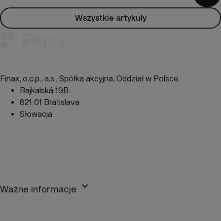
Wszystkie artykuły
Finax, o.c.p., a.s., Spółka akcyjna, Oddział w Polsce
Bajkalská 19B
821 01 Bratislava
Słowacja
perm_phone_msg
+48 22 104 09 08
mail
client@finax.eu
keyboard_arrow_down
Ważne informacje