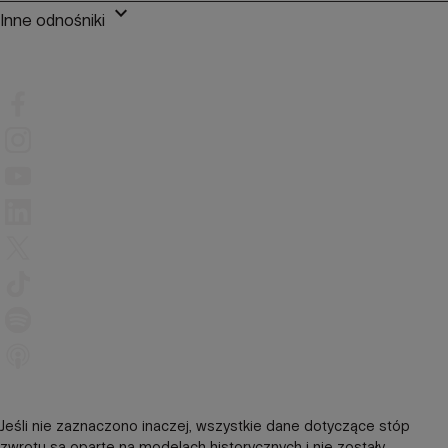
keyboard_arrow_down
Inne odnośniki
Jeśli nie zaznaczono inaczej, wszystkie dane dotyczące stóp
zwrotu są oparte na modelach historycznych i nie zostały