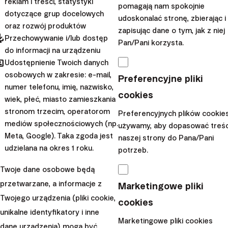
reklam i treści, statystyki
pomagają nam spokojnie
Wynik jest obliczany jako procentowa zmiana
dotyczące grup docelowych
udoskonalać stronę, zbierając i
wartości portfela w danym okresie.
oraz rozwój produktów
zapisując dane o tym, jak z niej
Korzystamy z dziennych danych o kursach
pdated
Przechowywanie i/lub dostęp
Pan/Pani korzysta.
walut publikowanych przez Bloomberg, aby
do informacji na urządzeniu
hared
Udostępnienie Twoich danych
obliczyć rzeczywiste wyniki w lokalnych walutach.
osobowych w zakresie: e-mail,
Preferencyjne pliki
Porównanie z wynikami
numer telefonu, imię, nazwisko,
cookies
wiek, płeć, miasto zamieszkania
modelowanymi
stronom trzecim, operatorom
Preferencyjnych plików cookie
mediów społecznościowych (np.
używamy, aby dopasować treśc
Rzeczywiste wyniki każdej strategii można znaleźć w
Meta, Google). Taka zgoda jest
naszej strony do Pana/Pani
poniższej tabeli. Dane są aktualne na dzień 28.02.2023.
udzielana na okres 1 roku.
potrzeb.
Uwaga dotycząca przedstawionych danych:
Wyniki
Twoje dane osobowe będą
osiągnięte w przeszłości nie stanowią gwarancji
przetwarzane, a informacje z
Marketingowe pliki
przyszłych zwrotów, a Twoja inwestycja może
Twojego urządzenia (pliki cookie,
cookies
zakończyć się stratą. Pamiętaj
o ryzyku, jakie
unikalne identyfikatory i inne
podejmujesz, inwestując
.
Marketingowe pliki cookies
dane urządzenia) mogą być