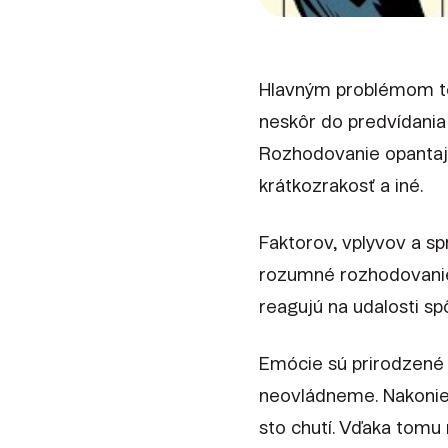
Hlavným problémom tej
neskôr do predvídania 
Rozhodovanie opantajú
krátkozrakosť a iné.
Faktorov, vplyvov a s
rozumné rozhodovanie. 
reagujú na udalosti s
Emócie sú prirodzené a
neovládneme. Nakoniec
sto chutí. Vďaka tomu