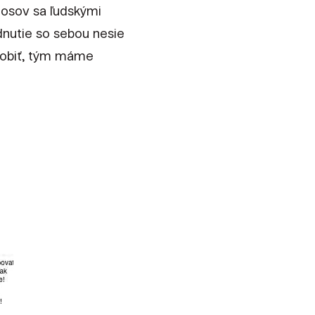
nosov sa ľudskými
dnutie so sebou nesie
 robiť, tým máme