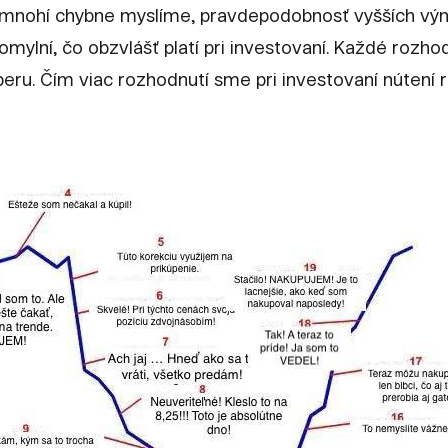
 mnohí chybne myslíme, pravdepodobnosť vyšších vý
mylní, čo obzvlášť platí pri investovaní. Každé rozho
beru. Čím viac rozhodnutí sme pri investovaní nútení