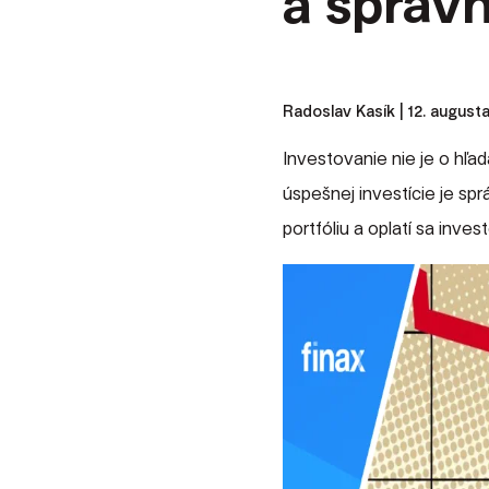
a správ
Radoslav Kasík
| 12. august
Investovanie nie je o hľad
úspešnej investície je sp
portfóliu a oplatí sa inve