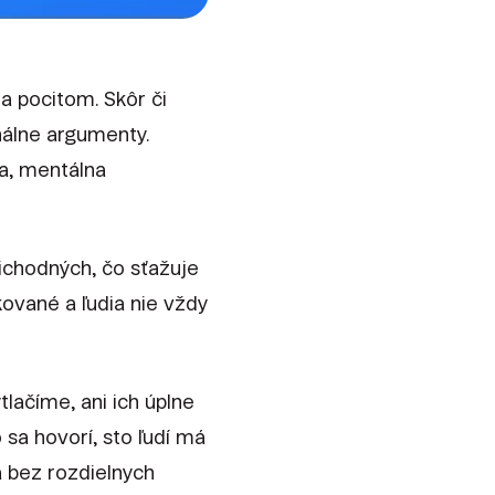
a pocitom. Skôr či
nálne argumenty.
a, mentálna
ichodných, čo sťažuje
kované a ľudia nie vždy
lačíme, ani ich úplne
sa hovorí, sto ľudí má
a bez rozdielnych