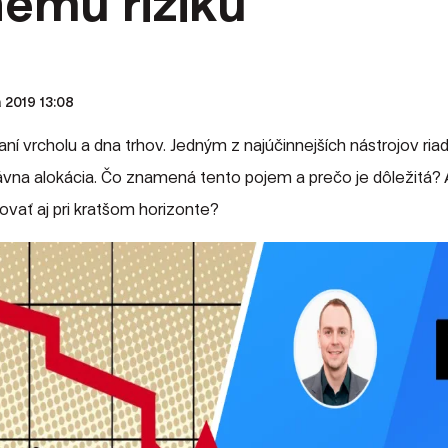
nemu riziku
a 2019 13:08
aní vrcholu a dna trhov. Jedným z najúčinnejších nástrojov riad
rávna alokácia. Čo znamená tento pojem a prečo je dôležitá? 
stovať aj pri kratšom horizonte?