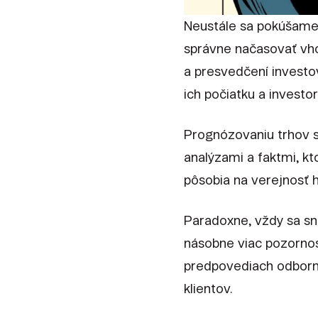
Neustále sa pokúšame 
správne načasovať vhod
a presvedčení investo
ich počiatku a investo
Prognózovaniu trhov sa
analýzami a faktmi, k
pôsobia na verejnosť 
Paradoxne, vždy sa sna
násobne viac pozornosti
predpovediach odborní
klientov.