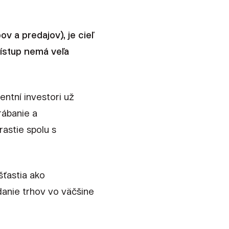
 a predajov), je cieľ
prístup nemá veľa
entní investori už
rábanie a
rastie spolu s
ťastia ako
danie trhov vo väčšine