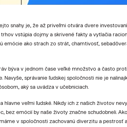
to snahy je, že až priveľmi otvára dvere investovani
trhov vstúpia dojmy a skrivené fakty a vytlačia racio
 emócie ako strach zo strát, chamtivosť, sebadôver
práv býva v jednom čase veľké množstvo a často prot
Navyše, správanie ľudskej spoločnosti nie je nalinaj
pôsobom, aký sa uvádza v učebniciach.
 hlavne veľmi ľudské. Nikdy ich z našich životov nevyt
, bez emócií by naše životy značne schudobneli. Ako 
 máme v spoločnosti zachovanú diverzitu a pestrosť 