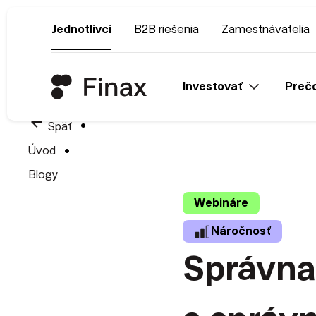
Jednotlivci
B2B riešenia
Zamestnávatelia
Investovať
Prečo
arrow_back
Späť
Úvod
Blogy
Webináre
Náročnosť
Správna