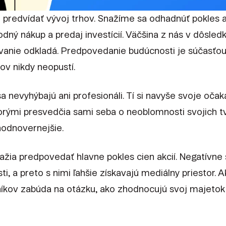
predvídať vývoj trhov. Snažíme sa odhadnúť pokles a 
ný nákup a predaj investícií. Väčšina z nás v dôsled
vanie odkladá. Predpovedanie budúcnosti je súčasťou
rov nikdy neopustí.
 nevyhýbajú ani profesionáli. Tí si navyše svoje očak
torými presvedčia sami seba o neoblomnosti svojich t
hodnovernejšie.
žia predpovedať hlavne pokles cien akcií. Negatívne 
, a preto s nimi ľahšie získavajú mediálny priestor. A
kov zabúda na otázku, ako zhodnocujú svoj majetok