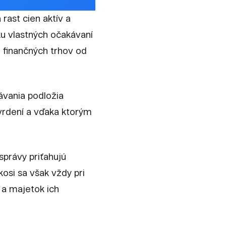
rast cien aktív a
ku vlastných očakávaní
 finančných trhov od
ávania podložia
vrdení a vďaka ktorým
správy priťahujú
kosi sa však vždy pri
 a majetok ich