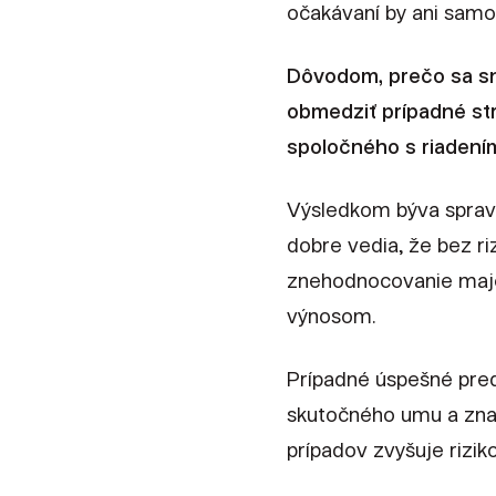
očakávaní by ani samo
Dôvodom, prečo sa sna
obmedziť prípadné stra
spoločného s riadením
Výsledkom býva spravid
dobre vedia, že bez ri
znehodnocovanie majetk
výnosom.
Prípadné úspešné pred
skutočného umu a znal
prípadov zvyšuje riziko 