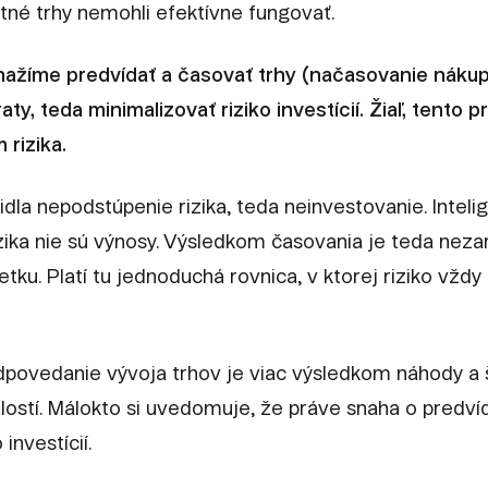
tné trhy nemohli efektívne fungovať.
žíme predvídať a časovať trhy (načasovanie nákupov
ty, teda minimalizovať riziko investícií. Žiaľ, tento 
 rizika.
la nepodstúpenie rizika, teda neinvestovanie. Intelig
zika nie sú výnosy. Výsledkom časovania je teda neza
u. Platí tu jednoduchá rovnica, v ktorej riziko vždy 
povedanie vývoja trhov je viac výsledkom náhody a š
ostí. Málokto si uvedomuje, že práve snaha o predví
investícií.