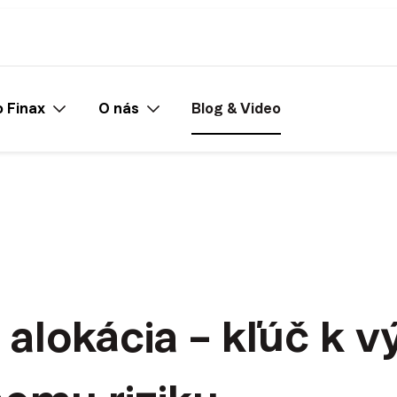
 Finax
O nás
Blog & Video
 alokácia – kľúč k 