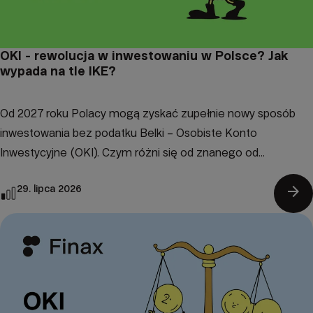
OKI - rewolucja w inwestowaniu w Polsce? Jak
wypada na tle IKE?
Od 2027 roku Polacy mogą zyskać zupełnie nowy sposób
inwestowania bez podatku Belki – Osobiste Konto
Inwestycyjne (OKI). Czym różni się od znanego od...
arrow_forward
29. lipca 2026