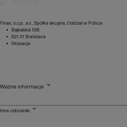
Finax, o.c.p., a.s., Spółka akcyjna, Oddział w Polsce
Bajkalská 19B
821 01 Bratislava
Słowacja
perm_phone_msg
+48 22 104 09 08
mail
client@finax.eu
keyboard_arrow_down
Ważne informacje
keyboard_arrow_down
Inne odnośniki