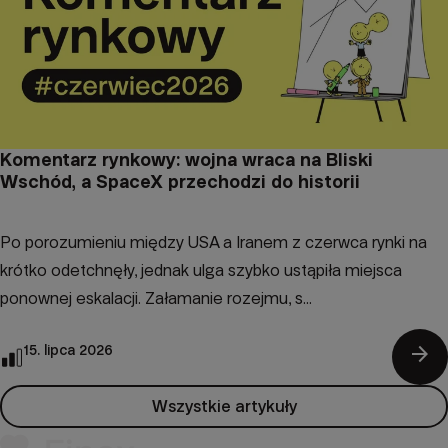
Komentarz rynkowy: wojna wraca na Bliski
Wschód, a SpaceX przechodzi do historii
Po porozumieniu między USA a Iranem z czerwca rynki na
krótko odetchnęły, jednak ulga szybko ustąpiła miejsca
ponownej eskalacji. Załamanie rozejmu, s...
arrow_forward
15. lipca 2026
Wszystkie artykuły