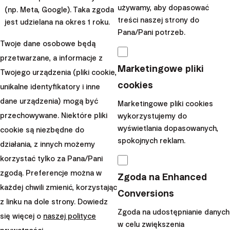
o.c.p., a.s.
używamy, aby dopasować
(np. Meta, Google). Taka zgoda
treści naszej strony do
Inwestowanie wiąże się z ryzykiem, a wyniki
jest udzielana na okres 1 roku.
Pana/Pani potrzeb.
osiągnięte w przeszłości nie stanowią
Twoje dane osobowe będą
gwarancji przyszłych zysków.
Zapoznaj się z
przetwarzane, a informacje z
ryzykiem, jakie podejmujesz, inwestując
Marketingowe pliki
Twojego urządzenia (pliki cookie,
swoje środki.
cookies
unikalne identyfikatory i inne
dane urządzenia) mogą być
Marketingowe pliki cookies
Zwolnienia podatkowe mają zastosowanie
przechowywane. Niektóre pliki
wykorzystujemy do
wyłącznie do rezydentów danego kraju i mogą
wyświetlania dopasowanych,
cookie są niezbędne do
się różnić w zależności od obowiązujących
spokojnych reklam.
działania, z innych możemy
przepisów podatkowych.
korzystać tylko za Pana/Pani
Zobacz nasze aktualne i zakończone
zgodą. Preferencje można w
Zgoda na Enhanced
promocje.
każdej chwili zmienić, korzystając
Conversions
#edukacja finansowa
#szkolenia
z linku na dole strony. Dowiedz
Zgoda na udostępnianie danych
się więcej o
naszej polityce
w celu zwiększenia