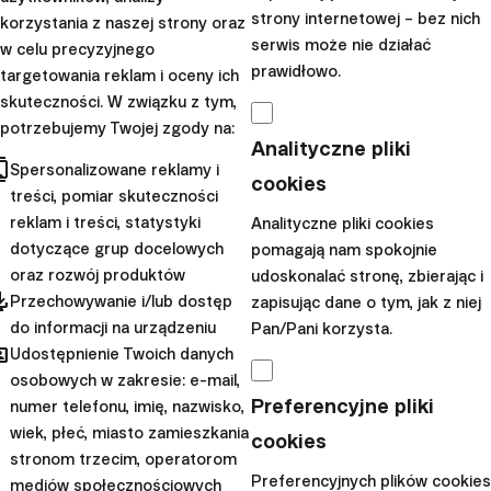
strony internetowej – bez nich
korzystania z naszej strony oraz
serwis może nie działać
w celu precyzyjnego
prawidłowo.
targetowania reklam i oceny ich
skuteczności. W związku z tym,
potrzebujemy Twojej zgody na:
Analityczne pliki
Odtwórz wideo
cts
Spersonalizowane reklamy i
cookies
treści, pomiar skuteczności
reklam i treści, statystyki
Analityczne pliki cookies
dotyczące grup docelowych
pomagają nam spokojnie
oraz rozwój produktów
udoskonalać stronę, zbierając i
pdated
Przechowywanie i/lub dostęp
zapisując dane o tym, jak z niej
Mamy nadzieję, że już wkrótce spotkamy się osobiście.
do informacji na urządzeniu
Pan/Pani korzysta.
hared
Zgłoś się
Udostępnienie Twoich danych
osobowych w zakresie: e-mail,
Preferencyjne pliki
numer telefonu, imię, nazwisko,
wiek, płeć, miasto zamieszkania
cookies
Uwaga:
Niniejszy artykuł ma charakter
stronom trzecim, operatorom
marketingowy i dotyczy produktów spółki Finax,
Preferencyjnych plików cookies
mediów społecznościowych