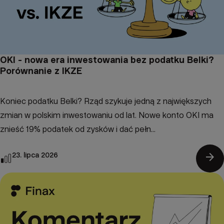
OKI - nowa era inwestowania bez podatku Belki?
Porównanie z IKZE
Koniec podatku Belki? Rząd szykuje jedną z największych
zmian w polskim inwestowaniu od lat. Nowe konto OKI ma
znieść 19% podatek od zysków i dać pełn...
arrow_forward
23. lipca 2026