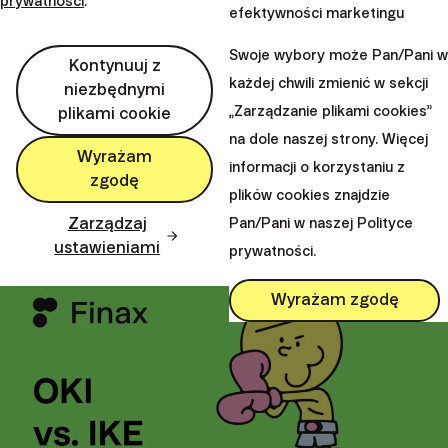
prywatności
.
efektywności marketingu
Swoje wybory może Pan/Pani w
Kontynuuj z
Klaudia
każdej chwili zmienić w sekcji
niezbędnymi
Sibielak
„Zarządzanie plikami cookies”
plikami cookie
Udostępnij ten artykuł:
na dole naszej strony. Więcej
Wyrażam
informacji o korzystaniu z
zgodę
plików cookies znajdzie
Polecamy
Zarządzaj
Pan/Pani w naszej Polityce
ustawieniami
prywatności.
Wyrażam zgodę