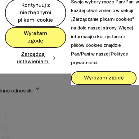
Swoje wybory może Pan/Pani w
Bajkalská 19B
Kontynuuj z
821 01 Bratislava
każdej chwili zmienić w sekcji
niezbędnymi
Słowacja
„Zarządzanie plikami cookies”
plikami cookie
na dole naszej strony. Więcej
perm_phone_msg
+48 22 104 09 08
Wyrażam
informacji o korzystaniu z
mail
client@finax.eu
zgodę
plików cookies znajdzie
Zarządzaj
Pan/Pani w naszej Polityce
keyboard_arrow_down
ustawieniami
prywatności.
Ważne informacje
Wyrażam zgodę
keyboard_arrow_down
Inne odnośniki