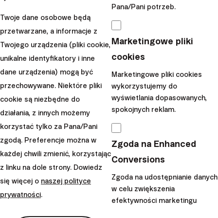
Pana/Pani potrzeb.
Twoje dane osobowe będą
Trump ogłasza członków
przetwarzane, a informacje z
swojego rządu. Rozpoczynają
Marketingowe pliki
Twojego urządzenia (pliki cookie,
się największe światowe
cookies
unikalne identyfikatory i inne
negocjacje klimatyczne. FED
dane urządzenia) mogą być
Marketingowe pliki cookies
jest gotowy na dalsze cięcia
przechowywane. Niektóre pliki
wykorzystujemy do
stóp procentowych....
wyświetlania dopasowanych,
cookie są niezbędne do
spokojnych reklam.
|
Timur
18. listopada
działania, z innych możemy
Blentic
2024
korzystać tylko za Pana/Pani
zgodą. Preferencje można w
Zgoda na Enhanced
Wczytaj więcej
każdej chwili zmienić, korzystając
Conversions
z linku na dole strony. Dowiedz
Zgoda na udostępnianie danych
się więcej o
naszej polityce
w celu zwiększenia
prywatności
.
efektywności marketingu
Finax, o.c.p., a.s., Spółka akcyjna, Oddział w Polsce