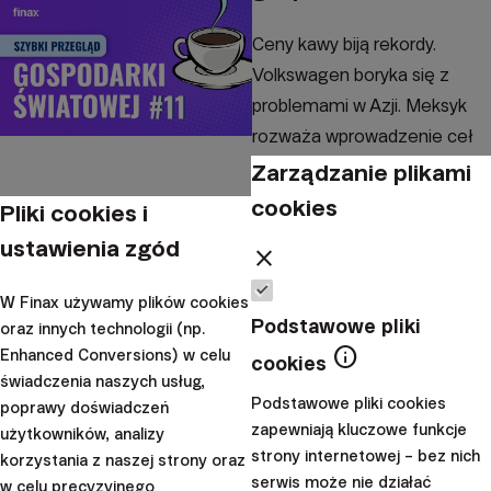
Ceny kawy biją rekordy.
Volkswagen boryka się z
problemami w Azji. Meksyk
rozważa wprowadzenie ceł
odwetowych. Najnowsze
Zarządzanie plikami
wiadomości z gospodarki!
cookies
Pliki cookies i
|
ustawienia zgód
Samuel
30. listopada
close
Remenar
2024
W Finax używamy plików cookies
Ekonomia
Podstawowe pliki
oraz innych technologii (np.
info
Enhanced Conversions) w celu
Hiszpania
cookies
świadczenia naszych usług,
zalegalizuje pobyt
Podstawowe pliki cookies
poprawy doświadczeń
części imigrantów -
zapewniają kluczowe funkcje
użytkowników, analizy
strony internetowej – bez nich
korzystania z naszej strony oraz
Przegląd światowej
serwis może nie działać
w celu precyzyjnego