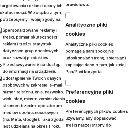
gospodarki
prawidłowo.
targetowania reklam i oceny ich
skuteczności. W związku z tym,
Hiszpania zalegalizuje pobyt
potrzebujemy Twojej zgody na:
Analityczne pliki
części imigrantów. Chiny
cts
Spersonalizowane reklamy i
uderzają w luksusowy alkohol
cookies
treści, pomiar skuteczności
z Europy. Rosja sfinansuje
reklam i treści, statystyki
Analityczne pliki cookies
budowę egipskiej elektrowni
dotyczące grup docelowych
pomagają nam spokojnie
jądrowej. Na...
oraz rozwój produktów
udoskonalać stronę, zbierając i
pdated
Przechowywanie i/lub dostęp
zapisując dane o tym, jak z niej
|
Samuel
25. listopada
do informacji na urządzeniu
Pan/Pani korzysta.
hared
Remenar
2024
Udostępnienie Twoich danych
osobowych w zakresie: e-mail,
Ekonomia
Preferencyjne pliki
numer telefonu, imię, nazwisko,
Trump ogłasza
wiek, płeć, miasto zamieszkania
cookies
stronom trzecim, operatorom
członków swojego
Preferencyjnych plików cookies
mediów społecznościowych
rządu - Przegląd
używamy, aby dopasować
(np. Meta, Google). Taka zgoda
treści naszej strony do
światowej gospodarki
jest udzielana na okres 1 roku.