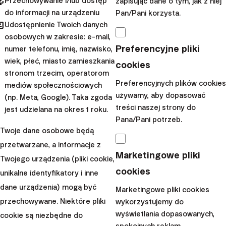
pdated
Przechowywanie i/lub dostęp
zapisując dane o tym, jak z niej
początkujących
do informacji na urządzeniu
Pan/Pani korzysta.
hared
Udostępnienie Twoich danych
W naszych strategiach
osobowych w zakresie: e-mail,
spotykasz się z jednym
Preferencyjne pliki
numer telefonu, imię, nazwisko,
konkretnym instrumentem
wiek, płeć, miasto zamieszkania
cookies
finansowym - funduszami
stronom trzecim, operatorom
Preferencyjnych plików cookies
mediów społecznościowych
ETF. Ale czy na pewno wiesz,
używamy, aby dopasować
(np. Meta, Google). Taka zgoda
czym one są? W tym
treści naszej strony do
jest udzielana na okres 1 roku.
artykule...
Pana/Pani potrzeb.
Twoje dane osobowe będą
|
Emilio
7. czerwca
przetwarzane, a informacje z
Gučec
2024
Marketingowe pliki
Twojego urządzenia (pliki cookie,
cookies
unikalne identyfikatory i inne
dane urządzenia) mogą być
Marketingowe pliki cookies
przechowywane. Niektóre pliki
wykorzystujemy do
wyświetlania dopasowanych,
cookie są niezbędne do
Finax, o.c.p., a.s., Spółka akcyjna, Oddział w Polsce