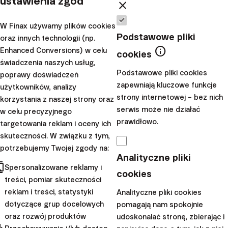
ustawienia zgód
close
finansowe
W Finax używamy plików cookies
Podstawowe pliki
W kolejnym webinarze z
oraz innych technologii (np.
info
Enhanced Conversions) w celu
serii „Inwestowanie od
cookies
świadczenia naszych usług,
podstaw" wyjaśniliśmy, jak
Podstawowe pliki cookies
poprawy doświadczeń
działają fundusze ETF i inne
zapewniają kluczowe funkcje
użytkowników, analizy
najpopularniejsze
strony internetowej – bez nich
korzystania z naszej strony oraz
instrumenty finansowe.
serwis może nie działać
w celu precyzyjnego
prawidłowo.
targetowania reklam i oceny ich
|
Klaudia
16. maja
skuteczności. W związku z tym,
Sibielak
2022
potrzebujemy Twojej zgody na:
Analityczne pliki
Finanse osobiste
cts
Spersonalizowane reklamy i
cookies
treści, pomiar skuteczności
Rozszyfrowywanie
reklam i treści, statystyki
Analityczne pliki cookies
funduszy ETF:
dotyczące grup docelowych
pomagają nam spokojnie
Przewodnik dla
oraz rozwój produktów
udoskonalać stronę, zbierając i