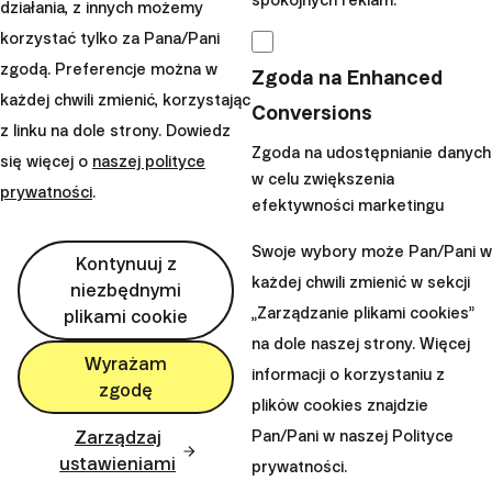
spokojnych reklam.
Bajkalská 19B
działania, z innych możemy
821 01 Bratislava
korzystać tylko za Pana/Pani
Słowacja
zgodą. Preferencje można w
Zgoda na Enhanced
perm_phone_msg
każdej chwili zmienić, korzystając
+48 22 104 09 08
Conversions
z linku na dole strony. Dowiedz
mail
client@finax.eu
Zgoda na udostępnianie danych
się więcej o
naszej polityce
w celu zwiększenia
prywatności
.
efektywności marketingu
keyboard_arrow_down
Ważne informacje
Swoje wybory może Pan/Pani w
Kontynuuj z
każdej chwili zmienić w sekcji
niezbędnymi
keyboard_arrow_down
„Zarządzanie plikami cookies”
plikami cookie
Inne odnośniki
na dole naszej strony. Więcej
Wyrażam
informacji o korzystaniu z
zgodę
plików cookies znajdzie
Zarządzaj
Pan/Pani w naszej Polityce
ustawieniami
prywatności.