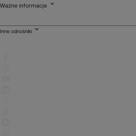
keyboard_arrow_down
Ważne informacje
keyboard_arrow_down
Inne odnośniki