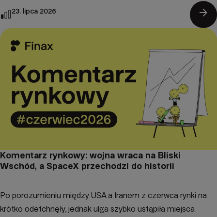
arrow_forward
23. lipca 2026
Komentarz rynkowy: wojna wraca na Bliski
Wschód, a SpaceX przechodzi do historii
Po porozumieniu między USA a Iranem z czerwca rynki na
krótko odetchnęły, jednak ulga szybko ustąpiła miejsca