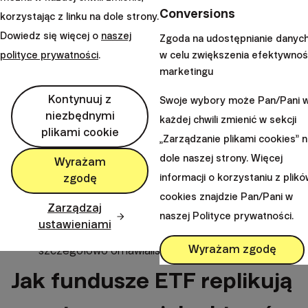
Surowcowe fundusze ETF
: Oferują ekspozycję
Conversions
korzystając z linku na dole strony.
na metale szlachetne, towary czy ropę naftową.
Dowiedz się więcej o
naszej
Istnieją różne rodzaje surowcowych funduszy ETF,
Zgoda na udostępnianie danyc
polityce prywatności
.
w celu zwiększenia efektywnoś
które koncentrują się wyłącznie na jednym rodzaju
marketingu
surowca lub całej ich grupie.
Branżowe lub sektorowe fundusze ETF
: Te
Kontynuuj z
Swoje wybory może Pan/Pani 
fundusze ETF są wąsko skoncentrowane na
niezbędnymi
każdej chwili zmienić w sekcji
plikami cookie
jednym sektorze, np. farmaceutycznym,
„Zarządzanie plikami cookies” 
użyteczności publicznej lub technologicznym.
dole naszej strony. Więcej
Wyrażam
Fundusze ETF rynków zagranicznych
:
informacji o korzystaniu z plik
zgodę
Umożliwiają przykładowo łatwy dostęp do krajów z
cookies znajdzie Pan/Pani w
Zarządzaj
rynków wschodzących. Dlaczego warto mieć
naszej Polityce prywatności.
ustawieniami
ekspozycję na aktywa z tych gospodarek
Wyrażam zgodę
szczegółowo omawialiśmy
w tym artykule
.
Jak fundusze ETF replikują