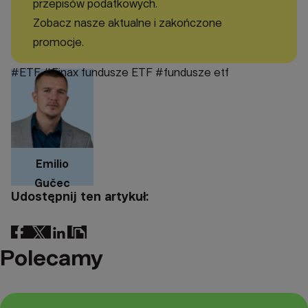
przepisów podatkowych.
Zobacz nasze aktualne i zakończone
promocje.
#ETF
#Finax fundusze ETF
#fundusze etf
Emilio
Gučec
Udostępnij ten artykuł:
Polecamy