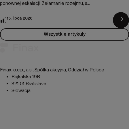
ponownej eskalacji. Załamanie rozejmu, s...
arrow_forward
15. lipca 2026
Wszystkie artykuły
Finax, o.c.p., a.s., Spółka akcyjna, Oddział w Polsce
Bajkalská 19B
821 01 Bratislava
Słowacja
perm_phone_msg
+48 22 104 09 08
mail
client@finax.eu