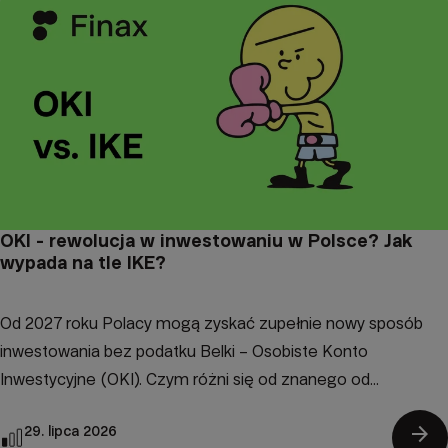
OKI - rewolucja w inwestowaniu w Polsce? Jak
wypada na tle IKE?
Od 2027 roku Polacy mogą zyskać zupełnie nowy sposób
inwestowania bez podatku Belki – Osobiste Konto
Inwestycyjne (OKI). Czym różni się od znanego od...
arrow_forward
29. lipca 2026