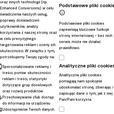
oraz innych technologii (np.
Obecnie, w 2024 r., na całym świecie
dostępnych jest
Podstawowe pliki cooki
Enhanced Conversions) w celu
ponad 12 000 funduszy ETF, z około 600 różnymi
info
świadczenia naszych usług,
firmami zarządzającymi i łącznymi aktywami w
poprawy doświadczeń
Podstawowe pliki cookies
wysokości
12,25 biliona dolarów
.
Fundusze ETF są
użytkowników, analizy
zapewniają kluczowe funkcje
jednymi z najpopularniejszych narzędzi inwestycyjnych
korzystania z naszej strony oraz
strony internetowej – bez nich
w celu precyzyjnego
dla inwestorów instytucjonalnych i indywidualnych,
serwis może nie działać
targetowania reklam i oceny ich
odpowiadając zazwyczaj od
26% do 30% dziennego
prawidłowo.
skuteczności. W związku z tym,
wolumenu obrotu
w USA w ostatnich latach.
potrzebujemy Twojej zgody na:
Na poniższym wykresie FRED (dane banku centralnego
cts
Analityczne pliki cookie
Spersonalizowane reklamy i
USA) możemy zobaczyć, jak popularność funduszy ETF
treści, pomiar skuteczności
Analityczne pliki cookies
rozwijała się w ciągu ostatnich 15 lat i jak coraz więcej
reklam i treści, statystyki
pomagają nam spokojnie
osób dostrzegało zalety inwestowania głównie w
dotyczące grup docelowych
udoskonalać stronę, zbierając i
indeksy.
oraz rozwój produktów
zapisując dane o tym, jak z niej
pdated
Przechowywanie i/lub dostęp
Pan/Pani korzysta.
do informacji na urządzeniu
hared
Udostępnienie Twoich danych