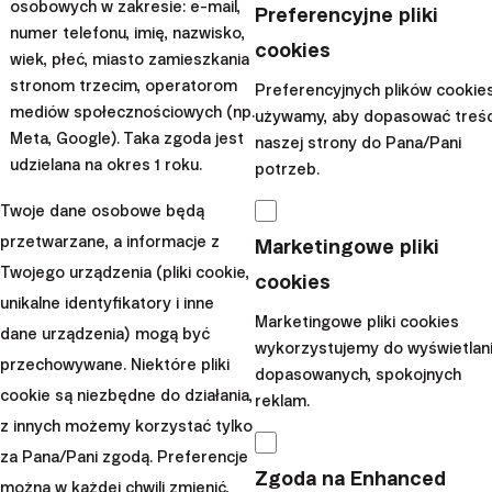
osobowych w zakresie: e-mail,
Preferencyjne pliki
numer telefonu, imię, nazwisko,
cookies
wiek, płeć, miasto zamieszkania
stronom trzecim, operatorom
Preferencyjnych plików cookie
mediów społecznościowych (np.
używamy, aby dopasować treśc
Meta, Google). Taka zgoda jest
naszej strony do Pana/Pani
udzielana na okres 1 roku.
potrzeb.
Żródło: Federal Reserve of St. Louis
Twoje dane osobowe będą
Obecnie oferowane są różne rodzaje funduszy ETF, a
przetwarzane, a informacje z
Marketingowe pliki
najpopularniejsze z nich to
Twojego urządzenia (pliki cookie,
cookies
unikalne identyfikatory i inne
Indeksowe fundusze ETF
: Są one
Marketingowe pliki cookies
dane urządzenia) mogą być
przeznaczone do śledzenia określonych indeksów
wykorzystujemy do wyświetlan
przechowywane. Niektóre pliki
światowych. Jednymi z najpopularniejszych są S&P
dopasowanych, spokojnych
cookie są niezbędne do działania,
500, Stoxx Europe 600 i MSCI World.
reklam.
z innych możemy korzystać tylko
Obligacyjne fundusze ETF
: Te fundusze ETF
za Pana/Pani zgodą. Preferencje
śledzą różne koszyki obligacji.
Zgoda na Enhanced
można w każdej chwili zmienić,