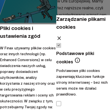
w Unii Europejskiej. Mamy
też najniższe realne, czyli
uwzględniające wzrost cen,
Zarządzanie plikami
stopy procentowe. Czy i
cookies
Pliki cookies i
kiedy ta sytuacj...
ustawienia zgód
close
|
Przemek
21. kwietnia
Barankiewicz
2021
W Finax używamy plików cookies
Podstawowe pliki
oraz innych technologii (np.
Szkoła inwestowania
info
Enhanced Conversions) w celu
cookies
Wysoka inflacja - jak
świadczenia naszych usług,
Podstawowe pliki cookies
poprawy doświadczeń
chronić swój
zapewniają kluczowe funkcje
użytkowników, analizy
majątek?
strony internetowej – bez nich
korzystania z naszej strony oraz
serwis może nie działać
w celu precyzyjnego
Inflacja sprawia, że pieniądze
prawidłowo.
targetowania reklam i oceny ich
tracą na wartości. Wraz ze
skuteczności. W związku z tym,
wzrostem cen ich siła
potrzebujemy Twojej zgody na: