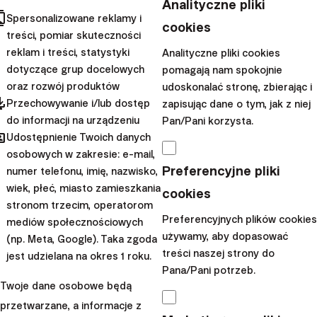
Analityczne pliki
nabywcza maleje. Trzymanie
cts
Spersonalizowane reklamy i
cookies
pieniędzy na kontach
treści, pomiar skuteczności
bankowych lub w gotówc...
reklam i treści, statystyki
Analityczne pliki cookies
dotyczące grup docelowych
pomagają nam spokojnie
|
Radoslav
8. czerwca
oraz rozwój produktów
udoskonalać stronę, zbierając i
pdated
Kasík
2022
Przechowywanie i/lub dostęp
zapisując dane o tym, jak z niej
do informacji na urządzeniu
Pan/Pani korzysta.
Jak to robimy?
hared
Udostępnienie Twoich danych
Odważnie
osobowych w zakresie: e-mail,
Preferencyjne pliki
numer telefonu, imię, nazwisko,
rozważamy: ETF z
wiek, płeć, miasto zamieszkania
cookies
Finax czy mBank?
stronom trzecim, operatorom
Preferencyjnych plików cookies
mediów społecznościowych
Zadzwoniło do mnie ostatnio
używamy, aby dopasować
(np. Meta, Google). Taka zgoda
treści naszej strony do
kilku znajomych, gratulując
jest udzielana na okres 1 roku.
Pana/Pani potrzeb.
dynamicznego rozwoju Finax
Twoje dane osobowe będą
na polskim rynku i świetnej
przetwarzane, a informacje z
kampanii reklamowej w radiu i