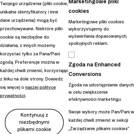
Marketingowe pliki
Twojego urządzenia (pliki cookie,
telewizji...
cookies
unikalne identyfikatory i inne
|
dane urządzenia) mogą być
Przemek
14. czerwca
Marketingowe pliki cookies
przechowywane. Niektóre pliki
wykorzystujemy do
Barankiewicz
2022
wyświetlania dopasowanych,
cookie są niezbędne do
spokojnych reklam.
Wczytaj więcej
działania, z innych możemy
korzystać tylko za Pana/Pani
zgodą. Preferencje można w
Zgoda na Enhanced
każdej chwili zmienić, korzystając
Conversions
z linku na dole strony. Dowiedz
Finax, o.c.p., a.s., Spółka akcyjna, Oddział w Polsce
Zgoda na udostępnianie danych
się więcej o
naszej polityce
Bajkalská 19B
w celu zwiększenia
821 01 Bratislava
prywatności
.
efektywności marketingu
Słowacja
Swoje wybory może Pan/Pani w
perm_phone_msg
Kontynuuj z
+48 22 104 09 08
każdej chwili zmienić w sekcji
niezbędnymi
mail
client@finax.eu
„Zarządzanie plikami cookies”
plikami cookie