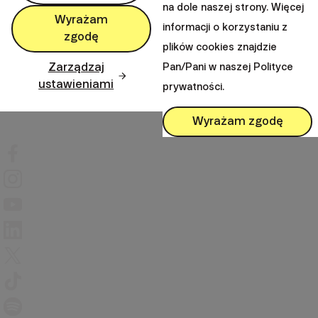
na dole naszej strony. Więcej
Wyrażam
keyboard_arrow_down
informacji o korzystaniu z
Ważne informacje
zgodę
plików cookies znajdzie
Zarządzaj
Pan/Pani w naszej Polityce
ustawieniami
keyboard_arrow_down
prywatności.
Inne odnośniki
Wyrażam zgodę