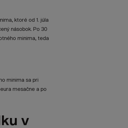
ma, ktoré od 1. júla
čený násobok. Po 30
votného minima, teda
ho minima sa pri
 eura mesačne a po
ku v