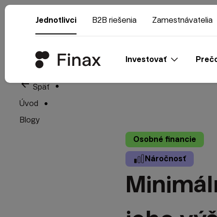
Jednotlivci
B2B riešenia
Zamestnávatelia
Investovať
Prečo
arrow_back
Späť
Úvod
Blogy
Osobné financie
Náročnosť
Minimál