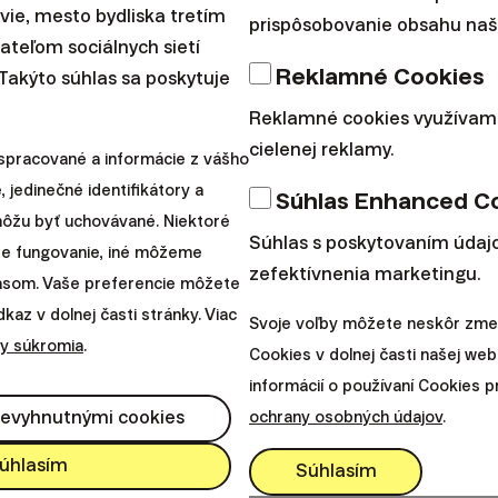
avie, mesto bydliska tretím
prispôsobovanie obsahu naše
vždy od 1. januára do 31. decembra. V roku 2026 stano
teľom sociálnych sietí
odnotu ADH na 19,7633 eur.
Reklamné Cookies
 Takýto súhlas sa poskytuje
Reklamné cookies využívam
cielenej reklamy.
spracované a informácie z vášho
, jedinečné identifikátory a
Súhlas Enhanced C
 môžu byť uchovávané. Niektoré
Súhlas s poskytovaním údajo
re fungovanie, iné môžeme
zefektívnenia marketingu.
lasom. Vaše preferencie môžete
az v dolnej časti stránky. Viac
Svoje voľby môžete neskôr zmen
y súkromia
.
prvý pohľad pôsobiť abstraktne. V praxi však ide o je
Cookies v dolnej časti našej web
e príklady, ktoré ukazujú, ako sa rôzne úrovne príjm
informácií o používaní Cookies 
nevyhnutnými cookies
ochrany osobných údajov
.
slednej výšky dôchodku.
úhlasím
Súhlasím