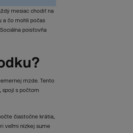
každý mesiac chodiť na
u a čo mohli počas
Sociálna poisťovňa
hodku?
riemernej mzde. Tento
, spojí s počtom
počte čiastočne krátia,
ri veľmi nízkej sume