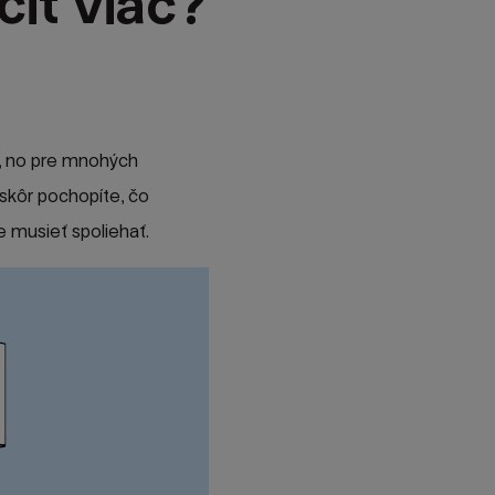
čiť viac?
, no pre mnohých
 skôr pochopíte, čo
 musieť spoliehať.