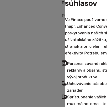
súhlasov
nastupuje minimálny 
Pri výpočte dôchodku 
Vo Finaxe používame c
(napr. Enhanced Conv
POMB
(pri
poskytovania našich s
zodpovedal p
užívateľského zážitku,
1,0. Pri polov
stránok a pri cielení 
koeficientom 
efektivity. Potrebujem
POMB okolo 0
contacts
Personalizované rek
ODP
(obdob
reklamy a obsahu, šta
dôchodkovo po
vývoj produktov
browser_updated
nezapočítava
Uchovávanie a/alebo
rokov (mzdov
zariadení
folder_shared
Sprístupnenie vašich
ADH
(aktu
maximálne: email, te
roka pri prie