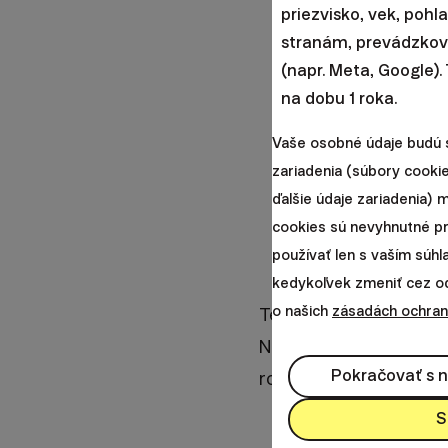
priezvisko, vek, pohl
vzorca, platí 
stranám, prevádzkova
poisťovnňa h
(napr. Meta, Google).
na dobu 1 roka.
Vaše osobné údaje budú 
zariadenia (súbory cookie
ďalšie údaje zariadenia)
cookies sú nevyhnutné p
používať len s vaším súh
kedykoľvek zmeniť cez odk
o našich
zásadách ochran
Tento
vzorec
môže na 
Nižšie vidíte konkrétn
Pokračovať s 
rokov premietnu do vý
S