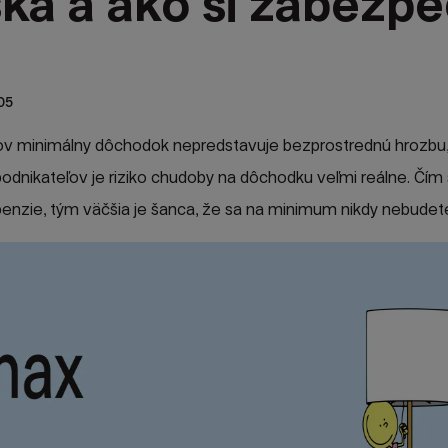
ka a ako si zabezpe
05
v minimálny dôchodok nepredstavuje bezprostrednú hrozbu
odnikateľov je riziko chudoby na dôchodku veľmi reálne. Čím
penzie, tým väčšia je šanca, že sa na minimum nikdy nebudete