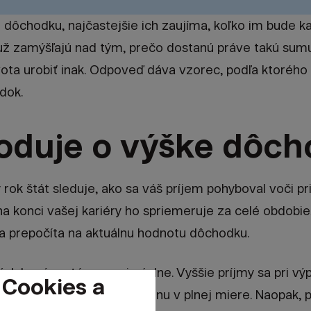
o dôchodku, najčastejšie ich zaujíma, koľko im bude 
už zamýšľajú nad tým, prečo dostanú práve takú sum
ota urobiť inak. Odpoveď dáva vzorec, podľa ktorého 
dok.
oduje o výške dôc
rok štát sleduje, ako sa váš príjem pohyboval voči p
a konci vašej kariéry ho spriemeruje za celé obdobie
 prepočíta na aktuálnu hodnotu dôchodku.
ásluhový systém, no nie úplne. Vyššie príjmy sa pri vý
 Cookies a
sa do dôchodku nepremietnu v plnej miere. Naopak, p