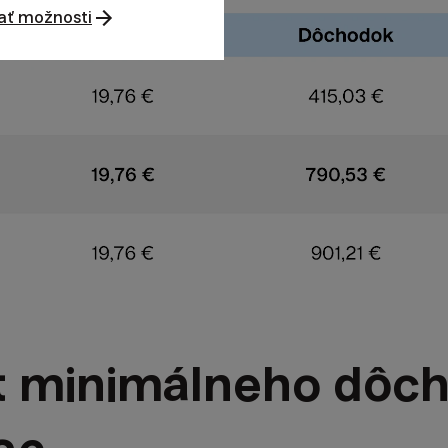
ať možnosti
 minimálneho dôch