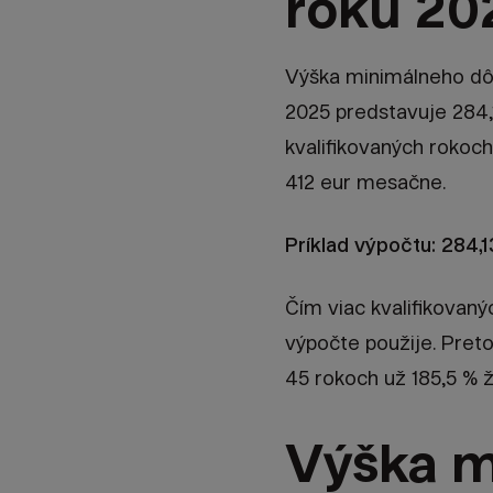
roku 20
Výška minimálneho dôc
2025 predstavuje 284,
kvalifikovaných rokoc
412 eur mesačne.
Príklad výpočtu: 284,1
Čím viac kvalifikovaný
výpočte použije. Pre
45 rokoch už 185,5 % 
Výška m