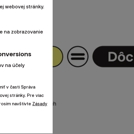
j webovej stránky.
vila
Sociálna
e na zobrazovanie
onversions
v na účely
iť v časti Správa
dnoduchú logiku.
ovej stránky. Pre viac
u a počet odpracovaných
prosím navštívte
Zásady