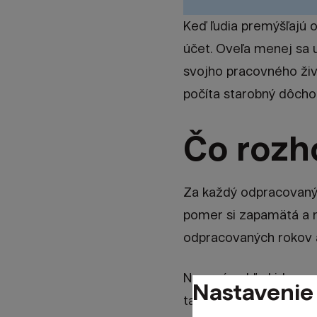
Keď ľudia premýšľajú 
účet. Oveľa menej sa 
svojho pracovného živ
počíta starobný dôcho
Čo rozh
Za každý odpracovaný 
pomer si zapamätá a n
odpracovaných rokov a
Na prvý pohľad ide o z
Nastavenie
takže vysoké zárobky 