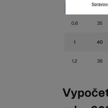
Spravov
Vypočet