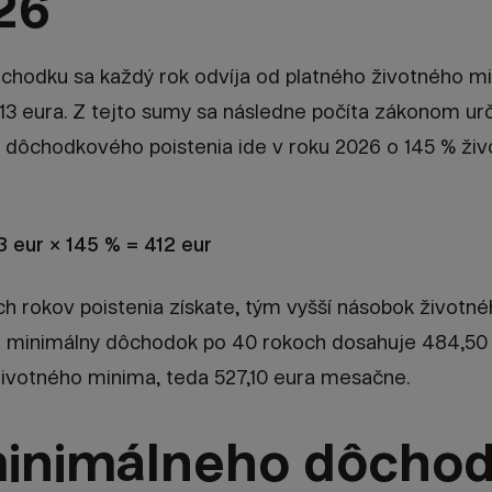
26
hodku sa každý rok odvíja od platného životného mini
13 eura. Z tejto sumy sa následne počíta zákonom ur
h dôchodkového poistenia ide v roku 2026 o 145 % ži
3 eur × 145 % = 412 eur
ch rokov poistenia získate, tým vyšší násobok životné
to minimálny dôchodok po 40 rokoch dosahuje 484,50
životného minima, teda 527,10 eura mesačne.
inimálneho dôchod