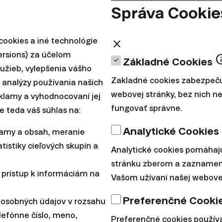
dôchodok.
Správa Cookie
pracuje Sociálna poisťovňa s troma premennými:
ookies a iné technológie
close
ersions) za účelom
in
Základné Cookies
emerný osobný mzdový bod) vyjadruje, ako váš prie
lužieb, vylepšenia vášho
riemernej mzde v ekonomike.
Ak ste zarábali prie
Zakladné cookies zabezpeču
 analýzy používania našich
ici priemeru získate hodnotu 0,5.
Zárobky vysoko nad 
webovej stránky, bez nich 
reklamy a vyhodnocovaní jej
(solidárny prvok systému). Živnostník s minimálnymi
fungovať správne.
e teda váš súhlas na:
,6.
Analytické Cookies
lamy a obsah, meranie
ie dôchodkového poistenia) je počet rokov, počas kt
tistiky cieľových skupín a
Analytické cookies pomáhaj
istení. Roky bez odvodov, prípadne s príliš nízkymi 
stránku zberom a zaznamen
jú.
Pre nárok na minimálny dôchodok treba aspoň 30
 prístup k informáciám na
Vašom užívaní našej webovej
ý bod ≥ 0,241 v danom roku).
Preferenčné Cooki
 osobných údajov v rozsahu
álna dôchodková hodnota) je peňažná hodnota jedn
lefónne číslo, meno,
mernom zárobku. Určuje ju Sociálna poisťovňa každo
Preferenčné cookies použí