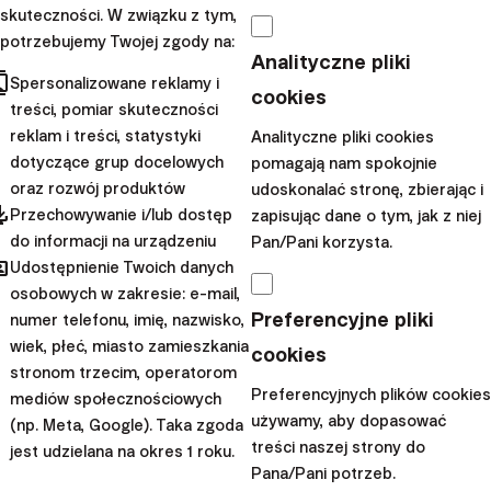
skuteczności. W związku z tym,
pochodzi ze Słowacji. Ale
potrzebujemy Twojej zgody na:
spokojnie. Zapraszamy
Analityczne pliki
cts
Spersonalizowane reklamy i
gości, którzy nie uczą, jak
cookies
treści, pomiar skuteczności
okradać bogatych, ale
reklam i treści, statystyki
Analityczne pliki cookies
pokazują, jak czerpać b...
dotyczące grup docelowych
pomagają nam spokojnie
oraz rozwój produktów
udoskonalać stronę, zbierając i
|
Przemek
17. lutego
pdated
Przechowywanie i/lub dostęp
zapisując dane o tym, jak z niej
Barankiewicz
2021
do informacji na urządzeniu
Pan/Pani korzysta.
hared
Polecają nas
Udostępnienie Twoich danych
osobowych w zakresie: e-mail,
Grzegorz
Preferencyjne pliki
numer telefonu, imię, nazwisko,
Dzięgielewski -
wiek, płeć, miasto zamieszkania
cookies
stronom trzecim, operatorom
zacząłem
Preferencyjnych plików cookies
mediów społecznościowych
inwestować po 30.
używamy, aby dopasować
(np. Meta, Google). Taka zgoda
urodzinach
treści naszej strony do
jest udzielana na okres 1 roku.
Pana/Pani potrzeb.