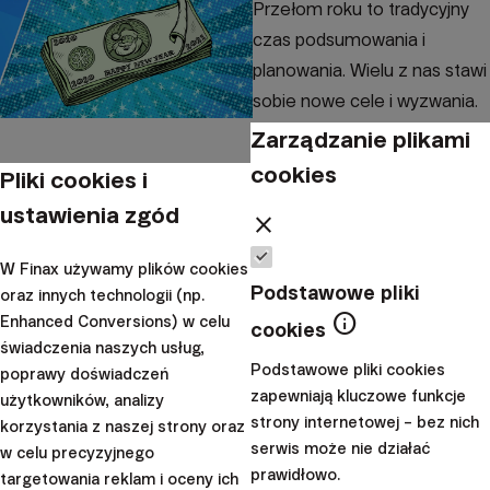
Przełom roku to tradycyjny
czas podsumowania i
planowania. Wielu z nas stawi
sobie nowe cele i wyzwania.
Wielu zapomni o nich po kilku
Zarządzanie plikami
tygodniach, ale...
cookies
Pliki cookies i
|
ustawienia zgód
Klaudia
5. stycznia
close
Sibielak
2021
W Finax używamy plików cookies
Szkoła inwestowania
Podstawowe pliki
oraz innych technologii (np.
info
Zapraszamy do
Enhanced Conversions) w celu
cookies
świadczenia naszych usług,
„Janosika”, gdzie
Podstawowe pliki cookies
poprawy doświadczeń
znani pokazują swoje
zapewniają kluczowe funkcje
użytkowników, analizy
strony internetowej – bez nich
portfele
korzystania z naszej strony oraz
serwis może nie działać
w celu precyzyjnego
prawidłowo.
targetowania reklam i oceny ich
Finax, podobnie jak Janosik,