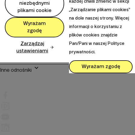
każdej chwili zmienić w sekcji
niezbędnymi
perm_phone_msg
„Zarządzanie plikami cookies”
plikami cookie
+48 22 104 09 08
na dole naszej strony. Więcej
mail
client@finax.eu
Wyrażam
informacji o korzystaniu z
zgodę
plików cookies znajdzie
keyboard_arrow_down
Zarządzaj
Pan/Pani w naszej Polityce
Ważne informacje
ustawieniami
prywatności.
Wyrażam zgodę
keyboard_arrow_down
Inne odnośniki