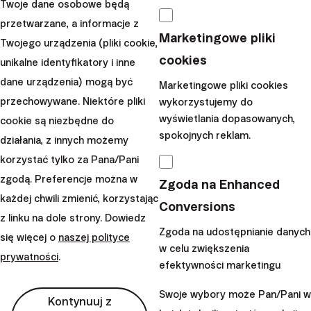
Twoje dane osobowe będą
Minęło już 14 miesięcy, od
przetwarzane, a informacje z
kiedy rozpocząłem swoją
Marketingowe pliki
Twojego urządzenia (pliki cookie,
inwestycyjną przygodę z
cookies
unikalne identyfikatory i inne
Finax. Pora na pierwsze
dane urządzenia) mogą być
Marketingowe pliki cookies
podsumowanie i wnioski.
przechowywane. Niektóre pliki
wykorzystujemy do
|
wyświetlania dopasowanych,
Zespół
9. czerwca
cookie są niezbędne do
spokojnych reklam.
Finax
2021
działania, z innych możemy
korzystać tylko za Pana/Pani
Wczytaj więcej
zgodą. Preferencje można w
Zgoda na Enhanced
każdej chwili zmienić, korzystając
Conversions
z linku na dole strony. Dowiedz
Zgoda na udostępnianie danych
się więcej o
naszej polityce
w celu zwiększenia
prywatności
.
Finax, o.c.p., a.s., Spółka akcyjna, Oddział w Polsce
efektywności marketingu
Bajkalská 19B
821 01 Bratislava
Swoje wybory może Pan/Pani w
Kontynuuj z
Słowacja