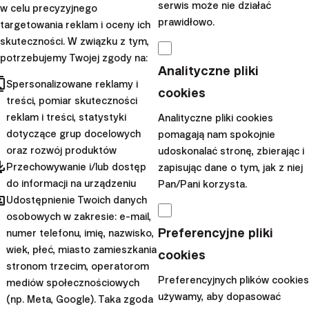
wydatki
serwis może nie działać
w celu precyzyjnego
prawidłowo.
targetowania reklam i oceny ich
Prowadzenie domowego budżetu to świetny punkt
skuteczności. W związku z tym,
wyjścia ku optymalizacji dokonywanych wydatków. Jeżeli
potrzebujemy Twojej zgody na:
Analityczne pliki
dysponujesz już przeglądem wydatków, o którym
cts
Spersonalizowane reklamy i
pisaliśmy szerzej w poprzednim punkcie, to pierwszy
cookies
treści, pomiar skuteczności
krok masz już za sobą. Przyjrzyj się teraz dokładnie tej
reklam i treści, statystyki
Analityczne pliki cookies
liście i zadaj sobie kilka kluczowych pytań przy każdej ze
dotyczące grup docelowych
pomagają nam spokojnie
znajdujących się na niej pozycji. Czy dany wydatek był
oraz rozwój produktów
udoskonalać stronę, zbierając i
pdated
absolutnie niezbędny? Czy mógłbyś z niego
Przechowywanie i/lub dostęp
zapisując dane o tym, jak z niej
do informacji na urządzeniu
Pan/Pani korzysta.
zrezygnować bez większego żalu? Czy mogłeś zapłacić
hared
Udostępnienie Twoich danych
za to samo mniej, znajdując korzystniejszą ofertę lub
osobowych w zakresie: e-mail,
decydując się na niższy standard danej usługi lub
Preferencyjne pliki
numer telefonu, imię, nazwisko,
produktu?
wiek, płeć, miasto zamieszkania
cookies
Przejrzyj swoje opłaty za usługi subskrypcyjne, które
stronom trzecim, operatorom
Preferencyjnych plików cookies
mediów społecznościowych
zazwyczaj pobierane są z konta automatycznie, i
używamy, aby dopasować
(np. Meta, Google). Taka zgoda
sprawdź, czy na pewno korzystasz z każdej z nich.