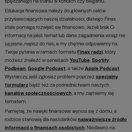
spędzanego na staniu w korkach czy bieganiu.
Edukacja finansowa należy do głównych celów
przyświecających naszej działalności, dlatego Finax
stale pomaga rozwijać się finansowo. Jeżeli brak Ci
informacji na jakiś temat lub dane zagadnienia wciąż nie
są jasne, napisz do nas, a my chętnie odpowiemy na
Twoje pytania w ramach formatu
Finax radzi
, który
możesz znaleźć w serwisach
YouTube
,
Spotify
,
Podbean
,
Google Podcast
, a także
Apple Podcast
.
Wystarczy, jeśli zgłosisz problem poprzez
specjalny
formularz
bądź też za pośrednictwem naszych
kanałów społecznościowych
, a my zajmiemy się
tematem.
Pamiętaj, że nawyki finansowe wynosi się z domu, a
rodzice stanowią dla nastolatków
najważniejsze źródło
informacji o finansach osobistych
. Niedawno na