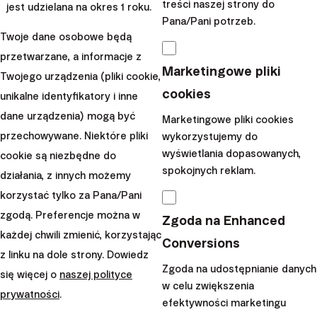
treści naszej strony do
jest udzielana na okres 1 roku.
Rozważ także zmianę operatora sieci komórkowej lub
Pana/Pani potrzeb.
banku, jeżeli oferta Twojego obecnego jest mniej
Twoje dane osobowe będą
korzystna niż konkurencji. Pomyśl, czy nie mógłbyś
przetwarzane, a informacje z
Marketingowe pliki
zaoszczędzić, kupując niektóre z najczęściej
Twojego urządzenia (pliki cookie,
cookies
nabywanych przez Ciebie produktów w pakiecie. Upewnij
unikalne identyfikatory i inne
się również, że nie przepłacasz, gdy chodzi o najdroższe
dane urządzenia) mogą być
Marketingowe pliki cookies
pozycje w Twoim budżecie. Czy cena, którą płacisz za
przechowywane. Niektóre pliki
wykorzystujemy do
wyświetlania dopasowanych,
wynajem odpowiada cenom rynkowym? A może jako
cookie są niezbędne do
spokojnych reklam.
singiel właściwie nie potrzebujesz tak przestronnego
działania, z innych możemy
mieszkania, a zaoszczędzone pieniądze mógłbyś
korzystać tylko za Pana/Pani
spożytkować inaczej, zyskując w ten sposób o wiele
zgodą. Preferencje można w
Zgoda na Enhanced
więcej radości? Warto wyciągnąć wnioski z błędów
każdej chwili zmienić, korzystając
Conversions
popełnianych w mijającym roku i nie pozwolić im się
z linku na dole strony. Dowiedz
Zgoda na udostępnianie danych
powtórzyć w roku kolejnym.
się więcej o
naszej polityce
w celu zwiększenia
prywatności
.
Mówiąc o optymalizacji wydatków nie sposób nie
efektywności marketingu