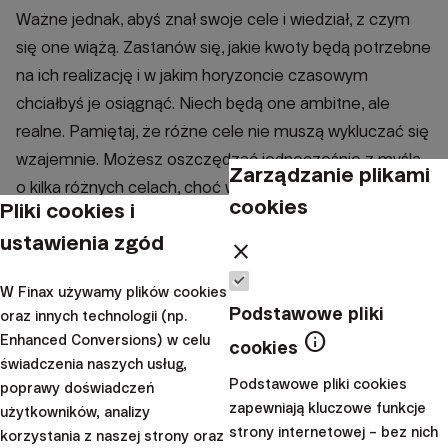
Ważne jednak, abyś znał swoje cele i wiedział, z czym
się one wiążą. Zastanów się, jakie kwoty będą potrzebne
na ich realizację i w jakim horyzoncie czasowym
chciałbyś je osiągnąć. Niech będą one ambitne, ale
realne. Pamiętaj, że różne cele nie muszą wykluczać się
wzajemnie. Możesz oszczędzać jednocześnie z myślą
Zarządzanie plikami
o kilka różnych celach, choć warto robić to oddzielnie,
cookies
Pliki cookies i
np. na oddzielnych kontach, co pozwoli odpowiednio
ustawienia zgód
dobrać ewentualną strategię inwestycyjną.
close
Dodatkowo, jasno sformułowane cele działają
W Finax używamy plików cookies
motywująco. O tym,
jak wyznaczać swoje priorytety,
Podstawowe pliki
oraz innych technologii (np.
aby osiągać cele finansowe
, możesz przeczytać na
info
Enhanced Conversions) w celu
cookies
naszym blogu.
świadczenia naszych usług,
Podstawowe pliki cookies
poprawy doświadczeń
5. Zoptymalizuj swoje
zapewniają kluczowe funkcje
użytkowników, analizy
strony internetowej – bez nich
korzystania z naszej strony oraz