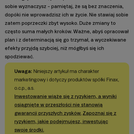
sobie wyznaczysz - pamiętaj, że są bez znaczenia,
dopóki nie wprowadzisz ich w życie. Nie stawiaj sobie
zatem poprzeczki zbyt wysoko. Duże zmiany to
często suma małych kroków. Ważne, abyś opracował
plan i z determinacją się go trzymał, a wyczekiwane
efekty przyjdą szybciej, niż mógłbyś się ich
spodziewać.
Uwaga:
Niniejszy artykuł ma charakter
marketingowy i dotyczy produktów spółki Finax,
o.c.p., a.s.
Inwestowanie wiąże się z ryzykiem, a wyniki
osiągnięte w przeszłości nie stanowią
gwarancji przyszłych zysków.
Zapoznaj się z
ryzykiem, jakie podejmujesz, inwestując
swoje środki.