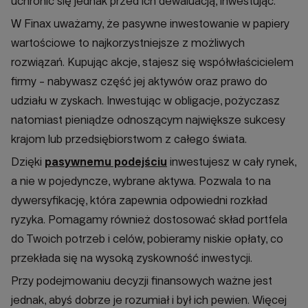
uchronić się jednak przed ich dewaluacją, inwestując.
W Finax uważamy, że pasywne inwestowanie w papiery
wartościowe to najkorzystniejsze z możliwych
rozwiązań. Kupując akcje, stajesz się współwłaścicielem
firmy - nabywasz część jej aktywów oraz prawo do
udziału w zyskach. Inwestując w obligacje, pożyczasz
natomiast pieniądze odnoszącym największe sukcesy
krajom lub przedsiębiorstwom z całego świata.
Dzięki
pasywnemu podejściu
inwestujesz w cały rynek,
a nie w pojedyncze, wybrane aktywa. Pozwala to na
dywersyfikację, która zapewnia odpowiedni rozkład
ryzyka. Pomagamy również dostosować skład portfela
do Twoich potrzeb i celów, pobieramy niskie opłaty, co
przekłada się na wysoką zyskowność inwestycji.
Przy podejmowaniu decyzji finansowych ważne jest
jednak, abyś dobrze je rozumiał i był ich pewien. Więcej