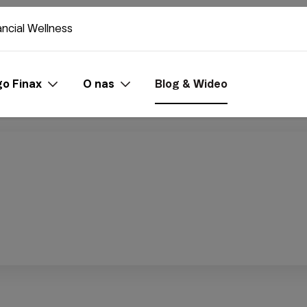
ancial Wellness
o Finax
O nas
Blog & Wideo