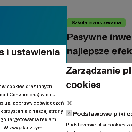
Szkoła inwestowania
Pasywne inwes
najlepsze efe
s i ustawienia
Zarządzanie pl
Inwestowanie pasywne bazuje
działa on na korzyść intelige
cookies
ów cookies oraz innych
|
nced Conversions) w celu
Miloš Labaj
8. kwietnia 2021
close
usług, poprawy doświadczeń
korzystania z naszej strony
Podstawowe pliki c
ego targetowania reklam i
Podstawowe pliki cookies z
i. W związku z tym,