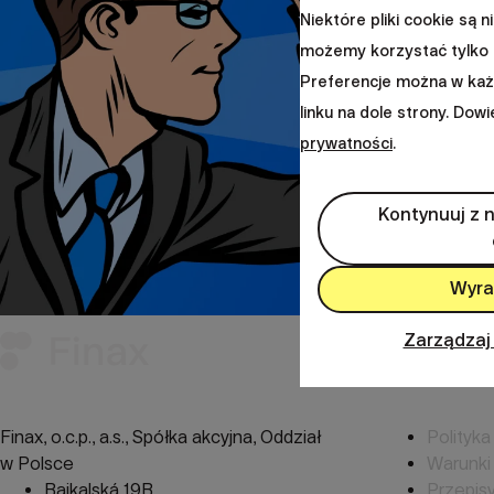
Niektóre pliki cookie są n
możemy korzystać tylko 
Preferencje można w każde
linku na dole strony. Dow
prywatności
.
Kontynuuj z 
Wyra
Zarządzaj
Ważne info
Finax, o.c.p., a.s., Spółka akcyjna, Oddział
Polityka
w Polsce
Warunki 
Bajkalská 19B
Przepis