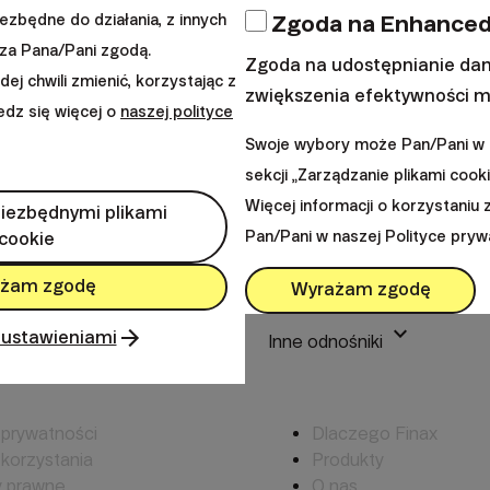
Rynkowa pr
Zgoda na Enhanced
iezbędne do działania, z innych
inwestycyjn
za Pana/Pani zgodą.
Zgoda na udostępnianie dan
j chwili zmienić, korzystając z
zwiększenia efektywności m
iedz się więcej o
naszej polityce
Od początku roku indeksy t
Swoje wybory może Pan/Pani w k
słabo nie zaczął się żaden
sekcji „Zarządzanie plikami cooki
Więcej informacji o korzystaniu 
niezbędnymi plikami
Przemek Barankiewicz
Pan/Pani w naszej Polityce pryw
cookie
żam zgodę
Wyrażam zgodę
keyboard_arrow_down
keyboard_arrow_down
 ustawieniami
rmacje
Inne odnośniki
 prywatności
Dlaczego Finax
korzystania
Produkty
y prawne
O nas