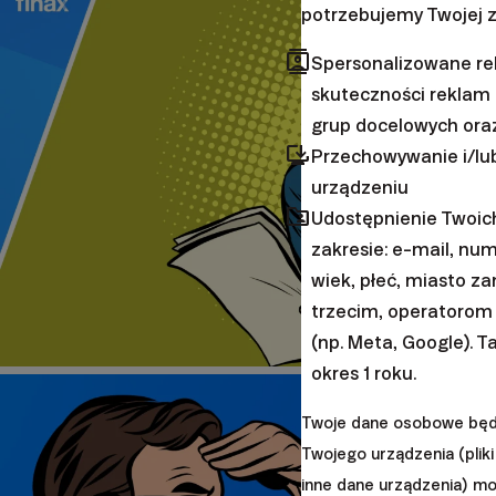
potrzebujemy Twojej z
contacts
Spersonalizowane rek
skuteczności reklam i
grup docelowych ora
browser_updated
Przechowywanie i/lub
urządzeniu
folder_shared
Udostępnienie Twoi
zakresie: e-mail, num
wiek, płeć, miasto z
trzecim, operatorom
(np. Meta, Google). T
okres 1 roku.
Twoje dane osobowe będą
Twojego urządzenia (pliki 
inne dane urządzenia) m