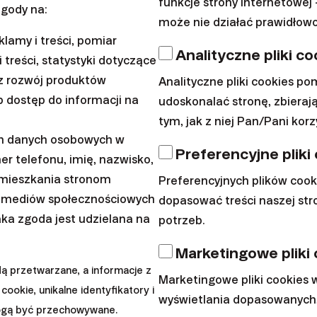
funkcje strony internetowej 
gody na:
może nie działać prawidłowo
Szkoła inwestowania
lamy i treści, pomiar
Analityczne pliki co
Podatek spad
 treści, statystyki dotyczące
z rozwój produktów
Analityczne pliki cookies p
 dostęp do informacji na
udoskonalać stronę, zbierają
Amerykańska giełda to najważ
tym, jak z niej Pan/Pani korz
inwestorów z całego świata.
ch danych osobowych w
Preferencyjne pliki
er telefonu, imię, nazwisko,
|
Ján Jursa
11. maja 2021
amieszkania stronom
Preferencyjnych plików coo
 mediów społecznościowych
dopasować treści naszej st
aka zgoda jest udzielana na
potrzeb.
Marketingowe pliki
 przetwarzane, a informacje z
Marketingowe pliki cookies
Szkoła inwestowania
cookie, unikalne identyfikatory i
wyświetlania dopasowanych,
ogą być przechowywane.