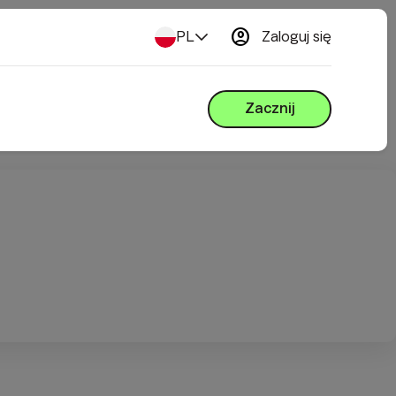
account_circle
PL
Zaloguj się
Zacznij