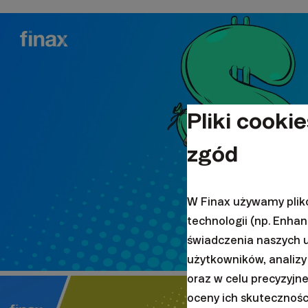
Pliki cookie
zgód
W Finax używamy plik
technologii (np. Enha
świadczenia naszych 
użytkowników, analizy 
oraz w celu precyzyjn
oceny ich skutecznośc