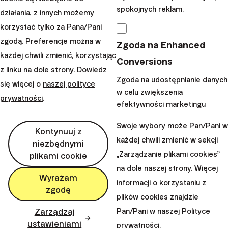
Inwestorów Indywidualnych
- "
Echa Rynku 335
spokojnych reklam.
działania, z innych możemy
– 2 lata OIPE w Polsce + Promocja dla
korzystać tylko za Pana/Pani
członków SII
"
zgodą. Preferencje można w
Zgoda na Enhanced
Na koniec mamy dla Ciebie jeszcze małe
każdej chwili zmienić, korzystając
przypomnienie o trwającej
grudniowej promocji
...
Conversions
z linku na dole strony. Dowiedz
Świąteczny bonus od Finax
Zgoda na udostępnianie danych
się więcej o
naszej polityce
w celu zwiększenia
prywatności
.
także dla OIPE
efektywności marketingu
Swoje wybory może Pan/Pani w
W grudniu 2025 r. masz szansę jeszcze bardziej
obniżyć
Kontynuuj z
każdej chwili zmienić w sekcji
swoją opłatę za zarządzanie i inwestować jeszcze
niezbędnymi
„Zarządzanie plikami cookies”
plikami cookie
taniej
- wystarczy, że do końca 2025 r. wpłacisz
na dole naszej strony. Więcej
dowolną kwotę na swój OIPE, a przez
cały kolejny rok
Wyrażam
informacji o korzystaniu z
będziemy zarządzać nią całkowicie za darm
o.
zgodę
plików cookies znajdzie
Czytaj więcej
Zarządzaj
Pan/Pani w naszej Polityce
ustawieniami
prywatności.