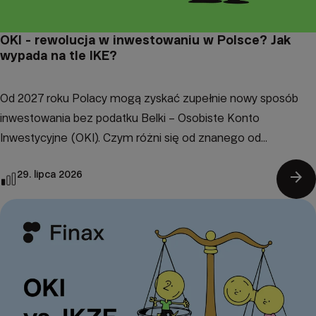
OKI - rewolucja w inwestowaniu w Polsce? Jak
wypada na tle IKE?
Od 2027 roku Polacy mogą zyskać zupełnie nowy sposób
inwestowania bez podatku Belki – Osobiste Konto
Inwestycyjne (OKI). Czym różni się od znanego od...
arrow_forward
29. lipca 2026