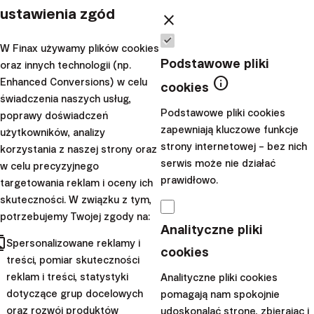
od Finax?
ustawienia zgód
close
Temat OIPE cieszy się również sporym
W Finax używamy plików cookies
zainteresowaniem wśród mediów i finansowej
Podstawowe pliki
oraz innych technologii (np.
blogosfery. Chcesz się dowiedzieć o OIPE, ale z
info
Enhanced Conversions) w celu
cookies
niezależnych źródeł
?
świadczenia naszych usług,
Podstawowe pliki cookies
Koniecznie zajrzyj do tych materiałów:
poprawy doświadczeń
zapewniają kluczowe funkcje
użytkowników, analizy
Webinar portalu
atlasETF
- "
OIPE, czyli
strony internetowej – bez nich
korzystania z naszej strony oraz
Europejska Emerytura + Q&A LIVE
"
serwis może nie działać
w celu precyzyjnego
Artykuł na portalu
atlasETF
- "
Europejska
prawidłowo.
targetowania reklam i oceny ich
Emerytura – czy warto inwestować przez OIPE
skuteczności. W związku z tym,
potrzebujemy Twojej zgody na:
w Finax?
"
Analityczne pliki
Artykuł na portalu
atlasETF
- "
Finax OIPE –
cts
Spersonalizowane reklamy i
cookies
instrukcja otwarcia konta krok po kroku
"
treści, pomiar skuteczności
Artykuł
Michała Szafrańskiego
z bloga
reklam i treści, statystyki
Analityczne pliki cookies
dotyczące grup docelowych
pomagają nam spokojnie
jakoszczedzacpieniadze.pl - "
OIPE, czyli kolejna
oraz rozwój produktów
udoskonalać stronę, zbierając i