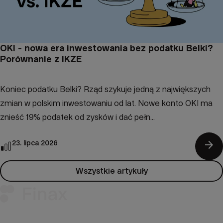
OKI - nowa era inwestowania bez podatku Belki?
Porównanie z IKZE
Koniec podatku Belki? Rząd szykuje jedną z największych
zmian w polskim inwestowaniu od lat. Nowe konto OKI ma
znieść 19% podatek od zysków i dać pełn...
arrow_forward
23. lipca 2026
Wszystkie artykuły