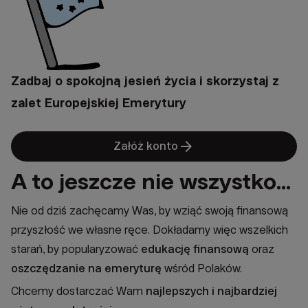
Zadbaj o spokojną jesień życia i skorzystaj z
zalet Europejskiej Emerytury
arrow_forward
Załóż konto
A to jeszcze nie wszystko...
Nie od dziś zachęcamy Was, by wziąć swoją finansową
przyszłość we własne ręce. Dokładamy więc wszelkich
starań, by popularyzować
edukację finansow
ą
oraz
oszczędzanie na emeryturę
wśród Polaków.
Chcemy dostarczać Wam
najlepszych i najbardziej