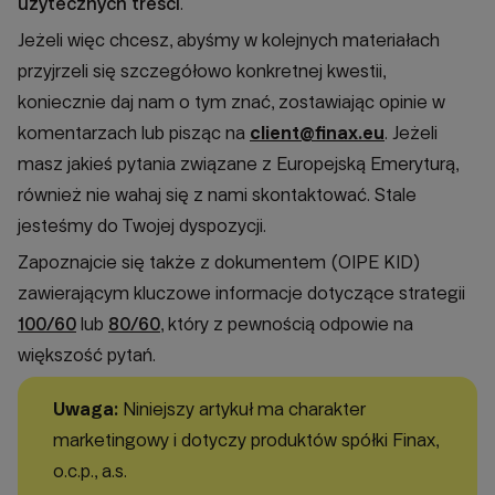
użytecznych treści
.
Jeżeli więc chcesz, abyśmy w kolejnych materiałach
przyjrzeli się szczegółowo konkretnej kwestii,
koniecznie daj nam o tym znać, zostawiając opinie w
komentarzach lub pisząc na
client@finax.eu
. Jeżeli
masz jakieś pytania związane z Europejską Emeryturą,
również nie wahaj się z nami skontaktować. Stale
jesteśmy do Twojej dyspozycji.
Zapoznajcie się także z dokumentem (OIPE KID)
zawierającym kluczowe informacje dotyczące strategii
100/60
lub
80/60
, który z pewnością odpowie na
większość pytań.
Uwaga:
Niniejszy artykuł ma charakter
marketingowy i dotyczy produktów spółki Finax,
o.c.p., a.s.