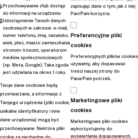
emerytalna tarcza podatkowa. Dla kogo?
"
pdated
Przechowywanie i/lub dostęp
zapisując dane o tym, jak z niej
Artykuł
Artura Wiśniewskiego
z bloga
do informacji na urządzeniu
Pan/Pani korzysta.
stockbroker.pl - "
OIPE – czy warto otworzyć
hared
Udostępnienie Twoich danych
„europejskie IKE”?
"
osobowych w zakresie: e-mail,
Preferencyjne pliki
Film na kanale YouTube
Stockbroker.pl
- "
OIPE
numer telefonu, imię, nazwisko,
wiek, płeć, miasto zamieszkania
po 2 latach - jak się sprawdza na placu boju?
"
cookies
stronom trzecim, operatorom
Film na kanale YouTube
Marcin Iwuć
- "
2 lata
Preferencyjnych plików cookies
mediów społecznościowych
testów OIPE. Wyniki + szczera opinia o
używamy, aby dopasować
(np. Meta, Google). Taka zgoda
europejskiej emeryturze.
"
treści naszej strony do
jest udzielana na okres 1 roku.
Artykuł
Marcina Iwucia
z bloga Finanse Bardzo
Pana/Pani potrzeb.
Twoje dane osobowe będą
Osobiste - "
OIPE - czy to się opłaca?
"
przetwarzane, a informacje z
Artykuł
Michała Mikołajczyka
z bloga
Marketingowe pliki
Twojego urządzenia (pliki cookie,
finansowaprzygoda.pl - "
OIPE Ogólnoeuropejski
cookies
unikalne identyfikatory i inne
Indywidualny Produkt Emerytalny –
dane urządzenia) mogą być
zapomniany run emerytalny
"
Marketingowe pliki cookies
przechowywane. Niektóre pliki
wykorzystujemy do
Film na kanale YouTube
Stowarzyszenia
wyświetlania dopasowanych,
cookie są niezbędne do