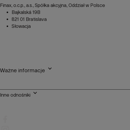
Finax, o.c.p., a.s., Spółka akcyjna, Oddział w Polsce
Bajkalská 19B
821 01 Bratislava
Słowacja
perm_phone_msg
+48 22 104 09 08
mail
client@finax.eu
keyboard_arrow_down
Ważne informacje
keyboard_arrow_down
Inne odnośniki