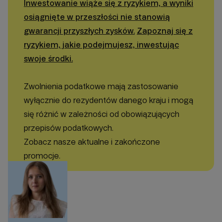
Inwestowanie wiąże się z ryzykiem, a wyniki
osiągnięte w przeszłości nie stanowią
gwarancji przyszłych zysków.
Zapoznaj się z
ryzykiem, jakie podejmujesz, inwestując
swoje środki.
Zwolnienia podatkowe mają zastosowanie
wyłącznie do rezydentów danego kraju i mogą
się różnić w zależności od obowiązujących
przepisów podatkowych.
Zobacz nasze aktualne i zakończone
promocje.