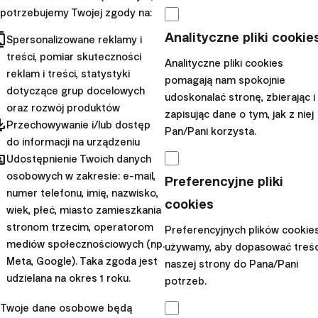
potrzebujemy Twojej zgody na:
będzie wygrywać.
cts
Analityczne pliki cookie
Spersonalizowane reklamy i
Warto skupiać się na tych rzeczach, na które mamy
treści, pomiar skuteczności
wpływ: regularnym dopłacaniu nowych środków,
Analityczne pliki cookies
reklam i treści, statystyki
pomagają nam spokojnie
trzymaniu się planu i założonego horyzontu,
dotyczące grup docelowych
udoskonalać stronę, zbierając i
zachowaniu zimnej krwi w obliczu spadków
itd.
oraz rozwój produktów
zapisując dane o tym, jak z niej
pdated
Właśnie te czynniki w znacznym stopniu zdecydują o
Przechowywanie i/lub dostęp
Pan/Pani korzysta.
do informacji na urządzeniu
tym, czy uda nam się zgromadzić pokaźną sumę na
hared
Udostępnienie Twoich danych
końcu inwestycji.
osobowych w zakresie: e-mail,
Preferencyjne pliki
Co ważne, skład portfela OIPE nie jest „wyryty w
numer telefonu, imię, nazwisko,
cookies
kamieniu”. Już w tym roku planujemy jego odświeżenie,
wiek, płeć, miasto zamieszkania
stronom trzecim, operatorom
o czym będziemy szeroko informowali na naszym
Preferencyjnych plików cookie
mediów społecznościowych (np.
używamy, aby dopasować treśc
blogu. Naszym celem nie jest jednak pogoń za
Meta, Google). Taka zgoda jest
naszej strony do Pana/Pani
portfelem idealnym, bo taki po prostu nie istnieje. Chodzi
udzielana na okres 1 roku.
potrzeb.
o coś znacznie ważniejszego, zapewnienie klientom
tego, co w inwestowaniu naprawdę działa:
Twoje dane osobowe będą