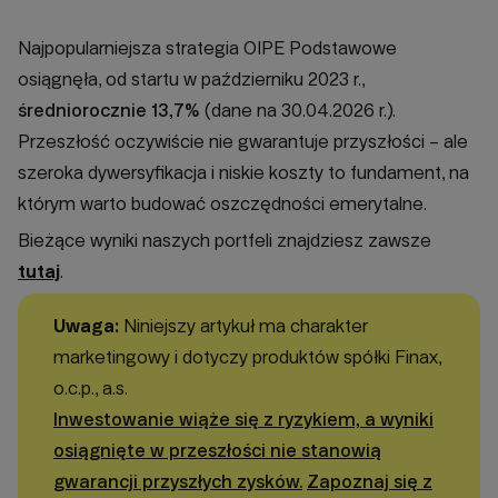
Najpopularniejsza strategia OIPE Podstawowe
osiągnęła, od startu w październiku 2023 r.,
średniorocznie 13,7%
(dane na 30.04.2026 r.).
Przeszłość oczywiście nie gwarantuje przyszłości – ale
szeroka dywersyfikacja i niskie koszty to fundament, na
którym warto budować oszczędności emerytalne.
Bieżące wyniki naszych portfeli znajdziesz zawsze
tutaj
.
Uwaga:
Niniejszy artykuł ma charakter
marketingowy i dotyczy produktów spółki Finax,
o.c.p., a.s.
Inwestowanie wiąże się z ryzykiem, a wyniki
osiągnięte w przeszłości nie stanowią
gwarancji przyszłych zysków.
Zapoznaj się z