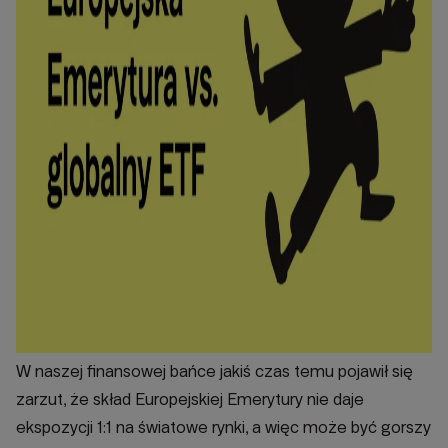
W naszej finansowej bańce jakiś czas temu pojawił się
zarzut, że skład Europejskiej Emerytury nie daje
ekspozycji 1:1 na światowe rynki, a więc może być gorszy