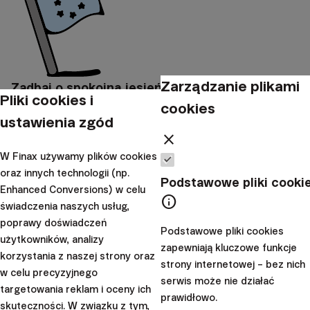
Zarządzanie plikami
Zadbaj o spokojną jesień życia i skorzystaj z
Pliki cookies i
cookies
zalet Europejskiej Emerytury
ustawienia zgód
close
arrow_forward
Załóż konto
W Finax używamy plików cookies
oraz innych technologii (np.
Podstawowe pliki cooki
Wnioski dla pasywnego
Enhanced Conversions) w celu
info
świadczenia naszych usług,
inwestora
poprawy doświadczeń
Podstawowe pliki cookies
użytkowników, analizy
zapewniają kluczowe funkcje
Przyszłe wyniki zawsze będą zależeć od tego, na jaki
korzystania z naszej strony oraz
strony internetowej – bez nich
okres trafi inwestor
- bardziej sprzyjający lub mniej dla
w celu precyzyjnego
serwis może nie działać
poszczególnych rynków. Dlatego nie warto szukać
targetowania reklam i oceny ich
prawidłowo.
skuteczności. W związku z tym,
jednej „idealnej” konstrukcji, która zawsze i wszędzie