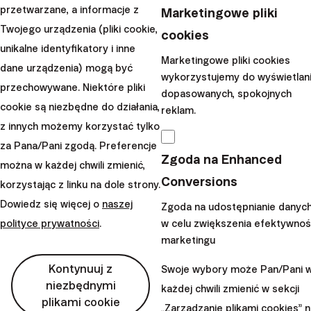
szerokiej
dywersyfikacji
na globalne rynki w możliwie
przetwarzane, a informacje z
Marketingowe pliki
najtańszy sposób
.
Twojego urządzenia (pliki cookie,
cookies
unikalne identyfikatory i inne
Dzięki temu
zmniejszamy ryzyko całej inwestycji nie
Marketingowe pliki cookies
dane urządzenia) mogą być
zmniejszając potencjalnych stóp zwrotu
w
wykorzystujemy do wyświetlan
przechowywane. Niektóre pliki
przyszłości – dlatego właśnie dywersyfikacja to jedynym
dopasowanych, spokojnych
cookie są niezbędne do działania,
„darmowy obiad”
w inwestowaniu.
reklam.
z innych możemy korzystać tylko
Najczęściej zadawane
za Pana/Pani zgodą. Preferencje
Zgoda na Enhanced
można w każdej chwili zmienić,
pytania
Conversions
korzystając z linku na dole strony.
1. Czym różni się OIPE w Finax od
Dowiedz się więcej o
naszej
Zgoda na udostępnianie danyc
polityce prywatności
.
w celu zwiększenia efektywnoś
jednego globalnego ETF-a?
marketingu
Portfel Europejskiej Emerytury składa się z kilku ETF-ów
Kontynuuj z
Swoje wybory może Pan/Pani 
i daje ekspozycję na
blisko 8 000 firm
– ponad trzy razy
niezbędnymi
każdej chwili zmienić w sekcji
plikami cookie
więcej niż typowy ETF na MSCI ACWI. Większy udział
„Zarządzanie plikami cookies” 