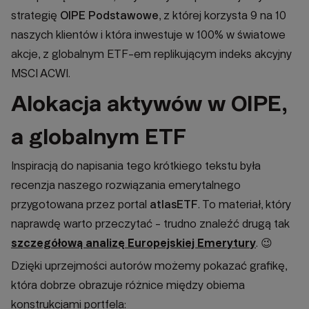
strategię
OIPE Podstawowe
, z której korzysta 9 na 10
naszych klientów i która inwestuje w 100% w światowe
akcje, z globalnym ETF-em replikującym indeks akcyjny
MSCI ACWI.
Alokacja aktywów w OIPE,
a globalnym ETF
Inspiracją do napisania tego krótkiego tekstu była
recenzja naszego rozwiązania emerytalnego
przygotowana przez portal
atlasETF
. To materiał, który
naprawdę warto przeczytać - trudno znaleźć drugą tak
szczegółową analizę Europejskiej Emerytury
. 😉
Dzięki uprzejmości autorów możemy pokazać grafikę,
która dobrze obrazuje różnice między obiema
konstrukcjami portfela: