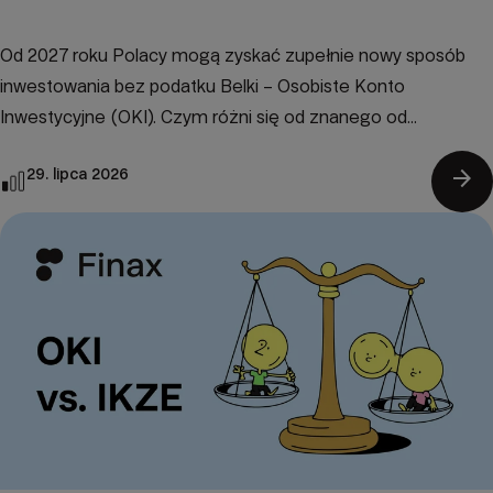
Od 2027 roku Polacy mogą zyskać zupełnie nowy sposób
inwestowania bez podatku Belki – Osobiste Konto
Inwestycyjne (OKI). Czym różni się od znanego od...
arrow_forward
29. lipca 2026