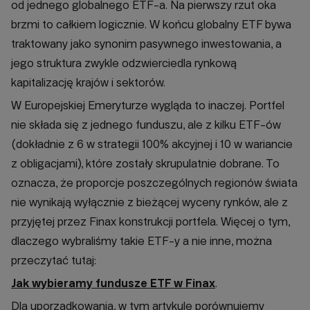
od jednego globalnego ETF-a. Na pierwszy rzut oka
brzmi to całkiem logicznie. W końcu globalny ETF bywa
traktowany jako synonim pasywnego inwestowania, a
jego struktura zwykle odzwierciedla rynkową
kapitalizację krajów i sektorów.
W Europejskiej Emeryturze wygląda to inaczej. Portfel
nie składa się z jednego funduszu, ale z kilku ETF-ów
(dokładnie z 6 w strategii 100% akcyjnej i 10 w wariancie
z obligacjami), które zostały skrupulatnie dobrane. To
oznacza, że proporcje poszczególnych regionów świata
nie wynikają wyłącznie z bieżącej wyceny rynków, ale z
przyjętej przez Finax konstrukcji portfela. Więcej o tym,
dlaczego wybraliśmy takie ETF-y a nie inne, można
przeczytać tutaj:
Jak wybieramy fundusze ETF w Finax
.
Dla uporządkowania, w tym artykule porównujemy