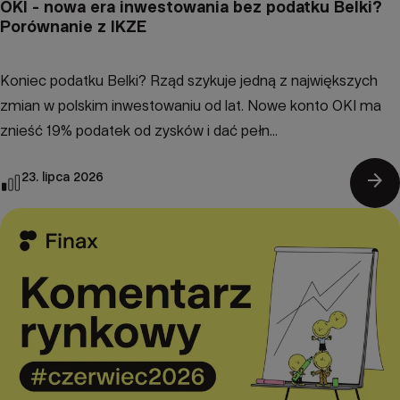
OKI - nowa era inwestowania bez podatku Belki?
Porównanie z IKZE
Koniec podatku Belki? Rząd szykuje jedną z największych
zmian w polskim inwestowaniu od lat. Nowe konto OKI ma
znieść 19% podatek od zysków i dać pełn...
arrow_forward
23. lipca 2026