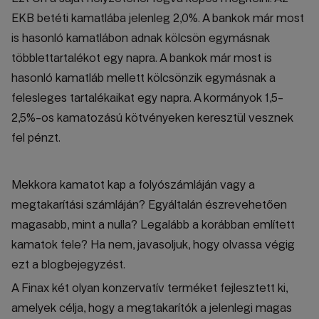
EKB betéti kamatlába jelenleg 2,0%. A bankok már most
is hasonló kamatlábon adnak kölcsön egymásnak
többlettartalékot egy napra. A bankok már most is
hasonló kamatláb mellett kölcsönzik egymásnak a
felesleges tartalékaikat egy napra. A kormányok 1,5-
2,5%-os kamatozású kötvényeken keresztül vesznek
fel pénzt.
Mekkora kamatot kap a folyószámláján vagy a
megtakarítási számláján? Egyáltalán észrevehetően
magasabb, mint a nulla? Legalább a korábban említett
kamatok fele? Ha nem, javasoljuk, hogy olvassa végig
ezt a blogbejegyzést.
A Finax két olyan konzervatív terméket fejlesztett ki,
amelyek célja, hogy a megtakarítók a jelenlegi magas