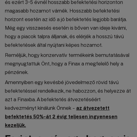
és ezért 3-5 évnél hosszabb befektetési horizonton
magasabb hozamot várnék. Hosszabb befektetési
horizont esetén az idő a jó befektetés legjobb barátja.
Még egy visszaesés esetén is bőven van ideje kivárni,
hogy a piacok talpra álljanak, és elérjék a hosszú távú
befektetések által nyújtani képes hozamot.
Reméljük, hogy konzervatív termékeink bemutatásával
megnyugtattuk Önt, hogy a Finax a megfelelő hely a
pénzének.
Amennyiben egy kevésbé jövedelmező rövid távú
befektetéssel rendelkezik, ne habozzon, és helyezze át
azt a Finaxba. A befektetés átvezetéséért
kedvezményt kínálunk Önnek -
az átvezetett
befektetés 50%-át 2 évig teljesen ingyenesen
kezeljük.