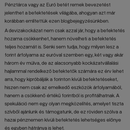
Pénztárca vagy az Euró betét remek bevezetést
jelenthet a befektetések világába, ahogyan azt már
korábban említettük ezen blogbejegyzésünkben.
A devizakockázat nem csak azzal jár, hogy a befektetés
hozama csökkenhet, hanem növelheti a befektetés
teljes hozamát is. Senki sem tudja, hogy milyen lesz a
forint árfolyama az euróval szemben egy, két vagy akár
három év múlva, de az alacsonyabb kockázatvállalási
hajlammal rendelkező befektetők számára ez érv lehet
arra, hogy kipróbálják a forinton kívüli befektetéseket,
hiszen nem csak az emelkedő eszközök árfolyamából,
hanem a csökkenő értékű forintból is profitálhatnak. A
spekuláció nem egy olyan megközelítés, amelyet tiszta
szívből ajánlunk és támogatunk, de ez röviden szólva a
hazai pénznemen kívüli befektetés lehetséges előnye
és egyben hátránya is lehet.