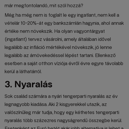
már megfontolandó, mit szól hozzá?
Még ha még nem is foglalt le egy ingatlant, nem kell a
vételár 10-20%-át egy bankszámlán hagynia, ahol annak
értéke nem növekszik. Ha olyan vagyontárgyat
(ingatlant) tervez vásárolni, amely általában idővel
legalább az infláció mértékével növekszik, jó lenne
legalább az árnövekedéssel lépést tartani. Ellenkező
esetben a saját otthon víziója évről évre egyre távolabb
kerül a láthatárról.
3. Nyaralás
Sok család számára a nyári tengerparti nyaralás az év
legnagyobb kiadása. Aki 2 kisgyerekkel utazik, az
valószínűleg már tudja, hogy egy kéthetes tengerparti
nyaralás több százezres nagyságrendű összegbe kerül.
Esetenként az Euró betét akár jobb alternatíva is lehet a