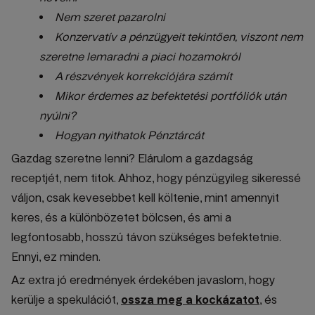
Nem szeret pazarolni
Konzervatív a pénzügyeit tekintően, viszont nem
szeretne lemaradni a piaci hozamokról
A részvények korrekciójára számít
Mikor érdemes az befektetési portfóliók után
nyúlni?
Hogyan nyithatok Pénztárcát
Gazdag szeretne lenni? Elárulom a gazdagság
receptjét, nem titok. Ahhoz, hogy pénzügyileg sikeressé
váljon, csak kevesebbet kell költenie, mint amennyit
keres, és a különbözetet bölcsen, és ami a
legfontosabb, hosszú távon szükséges befektetnie.
Ennyi, ez minden.
Az extra jó eredmények érdekében javaslom, hogy
kerülje a spekulációt,
ossza meg a kockázatot
, és