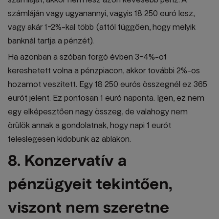
számláján vagy ugyanannyi, vagyis 18 250 euró lesz,
vagy akár 1-2%-kal több (attól függően, hogy melyik
banknál tartja a pénzét).
Ha azonban a szóban forgó évben 3-4%-ot
kereshetett volna a pénzpiacon, akkor további 2%-os
hozamot veszített. Egy 18 250 eurós összegnél ez 365
eurót jelent. Ez pontosan 1 euró naponta. Igen, ez nem
egy elképesztően nagy összeg, de valahogy nem
örülök annak a gondolatnak, hogy napi 1 eurót
feleslegesen kidobunk az ablakon.
8. Konzervatív a
pénzügyeit tekintően,
viszont nem szeretne