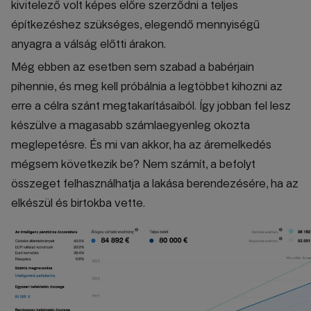
kivitelező volt képes előre szerződni a teljes
építkezéshez szükséges, elegendő mennyiségű
anyagra a válság előtti árakon.
Még ebben az esetben sem szabad a babérjain
pihennie, és meg kell próbálnia a legtöbbet kihozni az
erre a célra szánt megtakarításaiból. Így jobban fel lesz
készülve a magasabb számlaegyenleg okozta
meglepetésre. És mi van akkor, ha az áremelkedés
mégsem következik be? Nem számít, a befolyt
összeget felhasználhatja a lakása berendezésére, ha az
elkészül és birtokba vette.