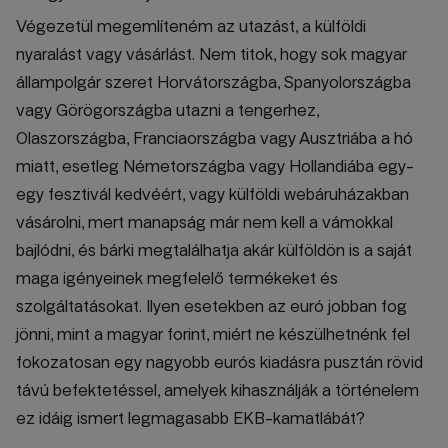
Végezetül megemlíteném az utazást, a külföldi
nyaralást vagy vásárlást. Nem titok, hogy sok magyar
állampolgár szeret Horvátországba, Spanyolországba
vagy Görögországba utazni a tengerhez,
Olaszországba, Franciaországba vagy Ausztriába a hó
miatt, esetleg Németországba vagy Hollandiába egy-
egy fesztivál kedvéért, vagy külföldi webáruházakban
vásárolni, mert manapság már nem kell a vámokkal
bajlódni, és bárki megtalálhatja akár külföldön is a saját
maga igényeinek megfelelő termékeket és
szolgáltatásokat. Ilyen esetekben az euró jobban fog
jönni, mint a magyar forint, miért ne készülhetnénk fel
fokozatosan egy nagyobb eurós kiadásra pusztán rövid
távú befektetéssel, amelyek kihasználják a történelem
ez idáig ismert legmagasabb EKB-kamatlábát?