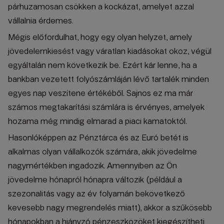
párhuzamosan csökken a kockázat, amelyet azzal
vállalnia érdemes.
Mégis előfordulhat, hogy egy olyan helyzet, amely
jövedelemkiesést vagy váratlan kiadásokat okoz, végül
egyáltalán nem következik be. Ezért kár lenne, ha a
bankban vezetett folyószámláján lévő tartalék minden
egyes nap veszítene értékéből. Sajnos ez ma már
számos megtakarítási számlára is érvényes, amelyek
hozama még mindig elmarad a piaci kamatoktól.
Hasonlóképpen az Pénztárca és az Euró betét is
alkalmas olyan vállalkozók számára, akik jövedelme
nagymértékben ingadozik. Amennyiben az Ön
jövedelme hónapról hónapra változik (például a
szezonalitás vagy az év folyamán bekövetkező
kevesebb nagy megrendelés miatt), akkor a szűkösebb
hónapokban a hiányzó pénzeszközöket kiegészítheti