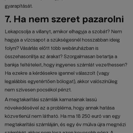
gyarapítását.
7. Ha nem szeret pazarolni
Lekapcsolja a villanyt, amikor elhagyja a szobát? Nem
hagyja a vízcsapot a szükségesnél hosszabban ideig
folyni? Vásárlás előtt több webáruházban is
összehasonlítja az árakat? Szorgalmasan betartja a
bankja feltételeit, hogy ingyenes számlát vezethessen?
Ha ezekre a kérdésekre igennel válaszolt (vagy
legalábbis egyetértően bólogat), akkor valószínűleg
nem szívesen pocsékol pénzt.
A megtakarítási számlák kamatainak lassú
növekedésével az a probléma, hogy annak hatása
közvetlenül nem látható. Ha ma 18 250 euró van egy
megtakarítási számláján, és egy év múlva újra megnézi
számláját, akkor nem lesz azon kevesebb pénz. A