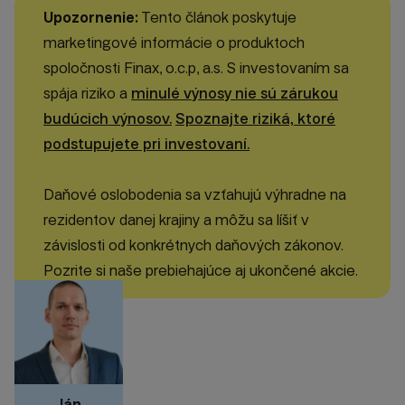
Upozornenie:
Tento článok poskytuje
marketingové informácie o produktoch
spoločnosti Finax, o.c.p, a.s. S investovaním sa
spája riziko a
minulé výnosy nie sú zárukou
budúcich výnosov.
Spoznajte riziká, ktoré
podstupujete pri investovaní.
Daňové oslobodenia sa vzťahujú výhradne na
rezidentov danej krajiny a môžu sa líšiť v
závislosti od konkrétnych daňových zákonov.
Pozrite si naše prebiehajúce aj ukončené akcie.
Ján