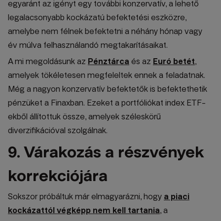
egyaránt az igényt egy további konzervatív, a lehető
legalacsonyabb kockázatú befektetési eszközre,
amelybe nem félnek befektetni a néhány hónap vagy
év múlva felhasználandó megtakarításaikat.
A mi megoldásunk az
Pénztárca
és az
Euró betét
,
amelyek tökéletesen megfeleltek ennek a feladatnak.
Még a nagyon konzervatív befektetők is befektethetik
pénzüket a Finaxban. Ezeket a portfóliókat index ETF-
ekből állítottuk össze, amelyek széleskörű
diverzifikációval szolgálnak.
9. Várakozás a részvények
korrekciójára
Sokszor próbáltuk már elmagyarázni, hogy
a piaci
kockázattól végképp nem kell tartania
, a