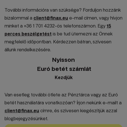
További információra van szüksége? Forduljon hozzánk
bizalommal a
client@finax.eu
e-mail címen, vagy hívjon
minket a +36 1 701 4232-ös telefonszámon. Egy
15
perces beszélgetést
is be tud ütemezni az Önnek
megfelelő időpontban. Kérdezzen bátran, szívesen
állunk rendelkezésére.
Nyisson
Euró betét számlát
Kezdjük
Van esetleg további ötlete az Pénztárca vagy az Euró
betét használatára vonatkozóan? Írjon nekünk e-mailt a
client@finax.eu
címre, és szívesen kiegészítjük azzal
blogbejegyzésünket.