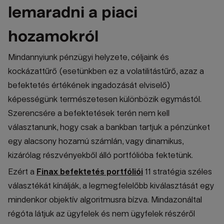
lemaradni a piaci
hozamokról
Mindannyiunk pénzügyi helyzete, céljaink és
kockázattűrő (esetünkben ez a volatilitástűrő, azaz a
befektetés értékének ingadozását elviselő)
képességünk természetesen különbözik egymástól.
Szerencsére a befektetések terén nem kell
választanunk, hogy csak a bankban tartjuk a pénzünket
egy alacsony hozamú számlán, vagy dinamikus,
kizárólag részvényekből álló portfólióba fektetünk.
Ezért a
Finax befektetés portfóliói
11 stratégia széles
választékát kínálják, a legmegfelelőbb kiválasztását egy
mindenkor objektív algoritmusra bízva. Mindazonáltal
régóta látjuk az ügyfelek és nem ügyfelek részéről