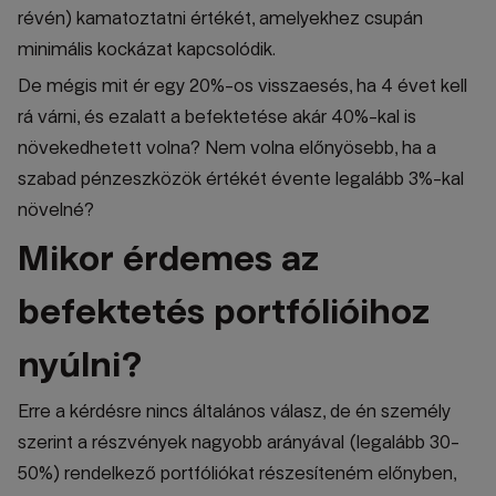
révén) kamatoztatni értékét, amelyekhez csupán
minimális kockázat kapcsolódik.
De mégis mit ér egy 20%-os visszaesés, ha 4 évet kell
rá várni, és ezalatt a befektetése akár 40%-kal is
növekedhetett volna? Nem volna előnyösebb, ha a
szabad pénzeszközök értékét évente legalább 3%-kal
növelné?
Mikor érdemes az
befektetés portfólióihoz
nyúlni?
Erre a kérdésre nincs általános válasz, de én személy
szerint a részvények nagyobb arányával (legalább 30-
50%) rendelkező portfóliókat részesíteném előnyben,