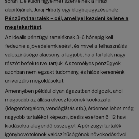
során. De külön figyelmet szentelnék a Finax
alapítójának, Juraj Hrbatý egy blogbejegyzésének:
Pénzügyi tartalék – cél, amellyel kezdeni kellene a
megtakarítást
.
Az ideális pénzügyi tartaléknak 3-6 hónapig kell
fedeznie a jövedelemkiesést, és mivel a felhasználás
valószínűsége alacsony, a legjobb, ha a tartalék nagy
részét befektetve tartjuk. A személyes pénzügyek
azonban nem egzakt tudomány, és hiába keresnénk
univerzális megoldásokat.
Amennyiben például olyan ágazatban dolgozik, ahol
magasabb az állása elvesztésének kockázata
(idegenforgalom, vendéglátás stb.), érdemes lehet még
nagyobb tartalékot képezni, ideális esetben 6-12 havi
kiadásokra elegendő összeget. A pénzügyi tartalék
igénybevételének valószínűségének növekedésével