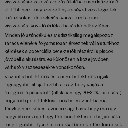
visszaesésre való várakozás általában nem kifizetődő,
és több nem megszerzett nyereséget vesztegettek
már el sokan a korrekcióra várva, mint a piaci
visszaesést követő értékzuhanás következtében.
Minden jó szándékú és statisztikailag megalapozott
tanács ellenére folyamatosan érkeznek vállalatunkhoz
kérdések a potenciális befektetők részéről a piacok
jövőbeli alakulására, és különösen a közeljövőben
várható visszaesésekre vonatkozóan.
Viszont a befektetők és a nem-befektetők egyik
legnagyobb hibája továbbra is az, hogy várják a
"megfelelő pillanatot" (általában egy 20-30%-os esést),
hogy több pénzt fektessenek be. Viszont, ha már
tényleg nem képes rávenni magát arra, hogy ma egy
nagyobb összeget egy tételben fektessen be, próbálja
meg legalább olyan hozamokkal (befektetési termékek