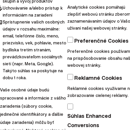
skupín a vývoj produktov
pdated
Analytické cookies pomáhajú
Uchovávanie a/alebo prístup k
és elhalasztott fogyasztási
zlepšiť webovú stránku zberom
informáciám na zariadení
hared
zaznamenávaním údajov o Vaš
Sprístupnenie vašich osobných
célú kiadások
užívaní našej webovej stránky.
údajov v rozsahu maximálne:
email, telefónne číslo, meno,
Számtalan oka van a megtakarításnak. Valakinek az
Preferenčné Cookies
priezvisko, vek, pohlavie, mesto
lehet a célja, hogy új (vagy inkább használt) autót
bydliska tretím stranám,
Preferenčné cookies používa
vásároljon, másnak pedig az, hogy drága elektronikai
prevádzkovateľom sociálnych
na prispôsobovanie obsahu naš
sietí (napr. Meta, Google).
cikkeket vagy egy nagyobb lakásátalakítást végezzen.
webovej stránky.
Takýto súhlas sa poskytuje na
Bármi is legyen a célja, amíg az több mint néhány
Reklamné Cookies
dobu 1 roka.
hónapnyi távolságra van, a megtakarításhoz
használhatja a Pénztárcánkat vagy akár az Euró
Reklamné cookies využívame n
Vaše osobné údaje budú
zobrazovanie cielenej reklamy.
betétet.
spracované a informácie z vášho
Hasonlóképpen, a kivételesen magas összegű jutalékok
zariadenia (súbory cookie,
egy részét, az ingatlaneladásból vagy örökségből
jedinečné identifikátory a ďalšie
Súhlas Enhanced
származó pénzt is elhelyezheti az említett befektetési
údaje zariadenia) môžu byť
Conversions