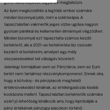
gond nélkül képesek legyenek megbirkózni.
Az ilyen megközelítés a legtöbb ember számára
minden bizonnyal jobb, mint a sokkterápia. A
tapasztalatlan vakmerők jeges vízbe ugrása nagyon
gyorsan pánikkal és kellemetlen élménnyel végződhet.
Minden bizonnyal ezt tapasztalta számos kezdő
befektető, aki a 2021-es befektetési láz csúcsán
kezdett el befektetni, amelyet egy mély
visszaesésekkel teli válságév követett.
Jelenlegi formájában sem az Pénztárca, sem az Euró
betét nem tartalmaz részvénykomponenst. Ennek oka,
hogy a kötvény- és pénzpiacok megfelelő
értéknövekedést kínálnak, az értékingadozás kisebb
kockázata mellett. Tapasztalatlan befektetők számára
ezért jó lehetőség kínálkozik arra, hogy kipróbálják a
pénz értékének pénzügyi piacokon történő