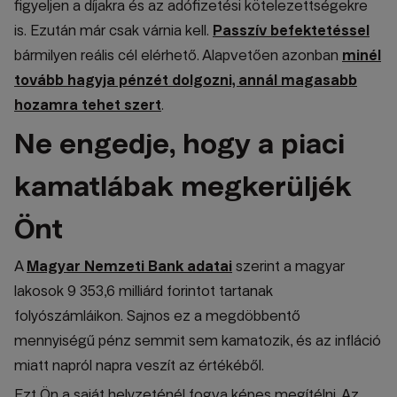
figyeljen a díjakra és az adófizetési kötelezettségekre
is. Ezután már csak várnia kell.
Passzív befektetéssel
bármilyen reális cél elérhető. Alapvetően azonban
minél
tovább hagyja pénzét dolgozni, annál magasabb
hozamra tehet szert
.
Ne engedje, hogy a piaci
kamatlábak megkerüljék
Önt
A
Magyar Nemzeti Bank adatai
szerint a magyar
lakosok 9 353,6 milliárd forintot tartanak
folyószámláikon. Sajnos ez a megdöbbentő
mennyiségű pénz semmit sem kamatozik, és az infláció
miatt napról napra veszít az értékéből.
Ezt Ön a saját helyzeténél fogva képes megítélni. Az