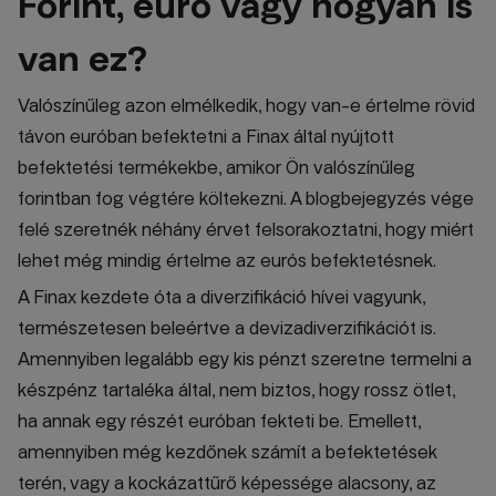
Forint, euró vagy hogyan is
van ez?
Valószínűleg azon elmélkedik, hogy van-e értelme rövid
távon euróban befektetni a Finax által nyújtott
befektetési termékekbe, amikor Ön valószínűleg
forintban fog végtére költekezni. A blogbejegyzés vége
felé szeretnék néhány érvet felsorakoztatni, hogy miért
lehet még mindig értelme az eurós befektetésnek.
A Finax kezdete óta a diverzifikáció hívei vagyunk,
természetesen beleértve a devizadiverzifikációt is.
Amennyiben legalább egy kis pénzt szeretne termelni a
készpénz tartaléka által, nem biztos, hogy rossz ötlet,
ha annak egy részét euróban fekteti be. Emellett,
amennyiben még kezdőnek számít a befektetések
terén, vagy a kockázattűrő képessége alacsony, az