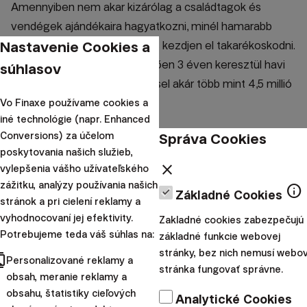
Amennyiben nem akar kizárólag a családtagok és
vendégek ajándékaira hagyatkozni, minél hamarabb
Nastavenie Cookies a
készítsen pénzügyi tervet, és kezdjen el takarékoskodni.
Az Pénztárcának köszönhetően 3 éven keresztül havi
súhlasov
120 ezer forintos befektetéssel akár több mint 4,5 millió
forintot takaríthat meg.
Vo Finaxe používame cookies a
iné technológie (napr. Enhanced
Správa Cookies
Conversions) za účelom
poskytovania našich služieb,
close
vylepšenia vášho užívateľského
zážitku, analýzy používania našich
info
Základné Cookies
stránok a pri cielení reklamy a
vyhodnocovaní jej efektivity.
Zakladné cookies zabezpečujú
Potrebujeme teda váš súhlas na:
základné funkcie webovej
stránky, bez nich nemusí webo
cts
Personalizované reklamy a
stránka fungovať správne.
obsah, meranie reklamy a
obsahu, štatistiky cieľových
Analytické Cookies
5. Egyéb nagybevásárlások