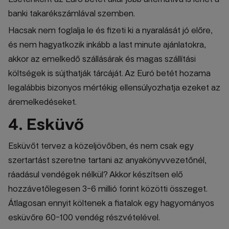
banki takarékszámlával szemben.
Hacsak nem foglalja le és fizeti ki a nyaralását jó előre,
és nem hagyatkozik inkább a last minute ajánlatokra,
akkor az emelkedő szállásárak és magas szállítási
költségek is sújthatják tárcáját. Az Euró betét hozama
legalábbis bizonyos mértékig ellensúlyozhatja ezeket az
áremelkedéseket.
4. Esküvő
Esküvőt tervez a közeljövőben, és nem csak egy
szertartást szeretne tartani az anyakönyvvezetőnél,
ráadásul vendégek nélkül? Akkor készítsen elő
hozzávetőlegesen 3-6 millió forint közötti összeget.
Átlagosan ennyit költenek a fiatalok egy hagyományos
esküvőre 60-100 vendég részvételével.