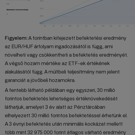
Figyelem:
A forintban kifejezett befektetési eredmény
az EUR/HUF árfolyam ingadozásától is függ, ami
növelheti vagy csökkentheti a befektetés eredményét.
A végső hozam mértéke az ETF-ek értékének
alakulásától függ. A múltbeli teljesítmény nem jelent
garanciát a jövőbeli hozamokra.
A fentebb látható példában egy egyszeri, 30 millió
forintos befektetés lehetséges értéknövekedését
láthatjuk, amelyet 3 év alatt az Pénztárcában
elhelyezett 30 millió forintos befektetéssel érhetünk el.
A 3 évnyi befektetés után minimális kockázat mellett
több mint 32 975 000 forint átlagos várható eredmény