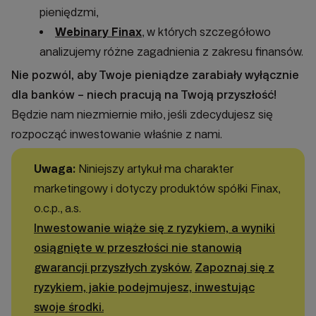
pieniędzmi,
Webinary Finax
, w których szczegółowo
analizujemy różne zagadnienia z zakresu finansów.
Nie pozwól, aby Twoje pieniądze zarabiały wyłącznie
dla banków – niech pracują na Twoją przyszłość!
Będzie nam niezmiernie miło, jeśli zdecydujesz się
rozpocząć inwestowanie właśnie z nami.
Uwaga:
Niniejszy artykuł ma charakter
marketingowy i dotyczy produktów spółki Finax,
o.c.p., a.s.
Inwestowanie wiąże się z ryzykiem, a wyniki
osiągnięte w przeszłości nie stanowią
gwarancji przyszłych zysków.
Zapoznaj się z
ryzykiem, jakie podejmujesz, inwestując
swoje środki.