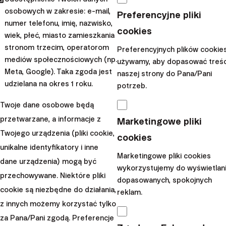
miejsce na ulokowanie
swojej poduszki
osobowych w zakresie: e-mail,
Preferencyjne pliki
finansowej
numer telefonu, imię, nazwisko,
cookies
Euro Wkład
- odpowiedni do przechowywania
wiek, płeć, miasto zamieszkania
krótkoterminowych rezerw w euro
stronom trzecim, operatorom
Preferencyjnych plików cookie
mediów społecznościowych (np.
W przypadku długoterminowego oszczędzania nie
używamy, aby dopasować treśc
Meta, Google). Taka zgoda jest
naszej strony do Pana/Pani
musisz ograniczać się do instrumentów rynku
udzielana na okres 1 roku.
potrzeb.
pieniężnego –
możesz inwestować w akcje, które
mają potencjał wyższych zysków
.
Twoje dane osobowe będą
przetwarzane, a informacje z
Przykładowo, historyczne dane pokazują, że
Marketingowe pliki
Twojego urządzenia (pliki cookie,
długoterminowe inwestowanie w akcje (a mowa tu o
cookies
unikalne identyfikatory i inne
naprawdę długiej perspektywie – co najmniej 15, 20 czy
Marketingowe pliki cookies
dane urządzenia) mogą być
30 lat) przynosiły średni roczny zwrot na poziomie 8-9%.
wykorzystujemy do wyświetlan
przechowywane. Niektóre pliki
W zamian za ten potencjalny wzrost wartości
trzeba
dopasowanych, spokojnych
cookie są niezbędne do działania,
jednak zaakceptować zmienność rynku i okresowe
reklam.
z innych możemy korzystać tylko
wahania portfela.
za Pana/Pani zgodą. Preferencje
Dziś nie musisz już samodzielnie dobierać portfela akcji