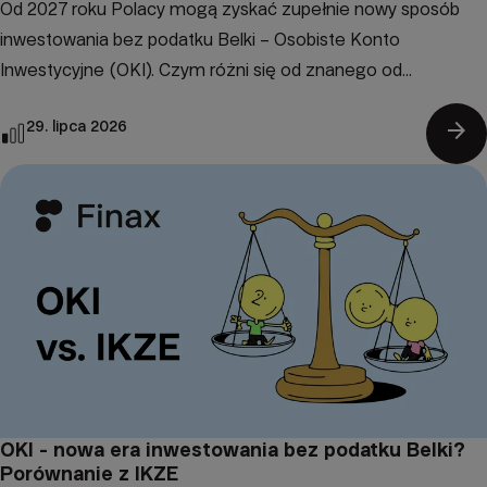
Od 2027 roku Polacy mogą zyskać zupełnie nowy sposób
inwestowania bez podatku Belki – Osobiste Konto
Inwestycyjne (OKI). Czym różni się od znanego od...
arrow_forward
29. lipca 2026
OKI - nowa era inwestowania bez podatku Belki?
Porównanie z IKZE