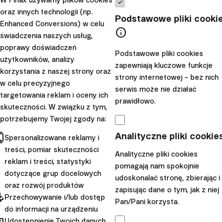
każdego z nas.
oraz innych technologii (np.
Podstawowe pliki cooki
Enhanced Conversions) w celu
Kolejnym logicznym pytaniem jest to, w co warto
info
świadczenia naszych usług,
inwestować. Podobnie jak w przypadku banków, wybór
poprawy doświadczeń
inwestycji zależy od tego, czy lokujesz krótkoterminowe
Podstawowe pliki cookies
użytkowników, analizy
zapewniają kluczowe funkcje
rezerwy, czy pieniądze, które będą Ci potrzebne dopiero
korzystania z naszej strony oraz
strony internetowej – bez nich
za wiele lat.
w celu precyzyjnego
serwis może nie działać
targetowania reklam i oceny ich
Krótkoterminowe rezerwy najlepiej inwestować w
prawidłowo.
skuteczności. W związku z tym,
możliwie najbezpieczniejsze produkty
. Są to z reguły
potrzebujemy Twojej zgody na:
inwestycje oparte o
instrumenty rynku pieniężnego
cts
Analityczne pliki cookie
Spersonalizowane reklamy i
(podobne do tych, które banki wykorzystują do
treści, pomiar skuteczności
przechowywania swoich rezerw krótkoterminowych) lub
Analityczne pliki cookies
reklam i treści, statystyki
oparte o
obligacje skarbowe
. W ofercie Finax znajdują
pomagają nam spokojnie
dotyczące grup docelowych
udoskonalać stronę, zbierając i
się między innymi:
oraz rozwój produktów
zapisując dane o tym, jak z niej
pdated
Złoty Portfel Obligacji
- przeznaczony dla
Przechowywanie i/lub dostęp
Pan/Pani korzysta.
do informacji na urządzeniu
krótkoterminowych oszczędności w złotym lub
hared
Udostępnienie Twoich danych