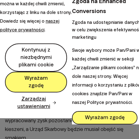
Zgoda na Enhanced
można w każdej chwili zmienić,
czy obligacji. Może Ci w tym pomóc nasza usługa
robo-
Conversions
korzystając z linku na dole strony.
doradzctwa
. Wystarczy, że wypełnisz prosty
Dowiedz się więcej o
naszej
Zgoda na udostępnianie danyc
kwestionariusz, w którym odpowiesz na pytania
polityce prywatności
.
w celu zwiększenia efektywnoś
dotyczące swoich celów finansowych, sytuacji życiowej,
marketingu
planowanego okresu inwestycji oraz podejścia do
ryzyka. Algorytm Finax automatycznie dobierze dla
Kontynuuj z
Swoje wybory może Pan/Pani 
niezbędnymi
Ciebie
portfel o optymalnym poziomie ryzyka,
każdej chwili zmienić w sekcji
plikami cookie
dostosowanym do Twojej sytuacji
.
„Zarządzanie plikami cookies” 
dole naszej strony. Więcej
Jeśli planujesz oszczędzać na emeryturę, to koniecznie
Wyrażam
informacji o korzystaniu z plik
zgodę
zapoznaj się z naszym produktem z 3. filaru
cookies znajdzie Pan/Pani w
emerytalnego, portfelem
Europejska Emerytura
Zarządzaj
naszej Polityce prywatności.
(OIPE)
, dzięki któremu możesz uniknąć zapłaty podatku
ustawieniami
19% od zysków kapitałowych na końcu inwestycji. Cały
Wyrażam zgodę
wypracowany zysk pozostanie wówczas w Twojej
kieszeni, a Urząd Skarbowy będzie musiał obejść się
smakiem.