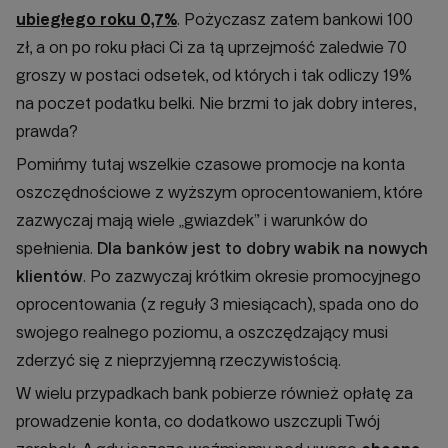
ubiegłego roku 0,7%
. Pożyczasz zatem bankowi 100
zł, a on po roku płaci Ci za tą uprzejmość zaledwie 70
groszy w postaci odsetek, od których i tak odliczy 19%
na poczet podatku belki. Nie brzmi to jak dobry interes,
prawda?
Pomińmy tutaj wszelkie czasowe promocje na konta
oszczędnościowe z wyższym oprocentowaniem, które
zazwyczaj mają wiele „gwiazdek” i warunków do
spełnienia.
Dla banków jest to dobry wabik na nowych
klientów
. Po zazwyczaj krótkim okresie promocyjnego
oprocentowania (z reguły 3 miesiącach), spada ono do
swojego realnego poziomu, a oszczędzający musi
zderzyć się z nieprzyjemną rzeczywistością.
W wielu przypadkach bank pobierze również opłatę za
prowadzenie konta, co dodatkowo uszczupli Twój