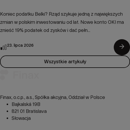
Koniec podatku Belki? Rząd szykuje jedną z największych
zmian w polskim inwestowaniu od lat. Nowe konto OKI ma
znieść 19% podatek od zysków i dać pełn...
arrow_forward
23. lipca 2026
Wszystkie artykuły
Finax, o.c.p., a.s., Spółka akcyjna, Oddział w Polsce
Bajkalská 19B
821 01 Bratislava
Słowacja